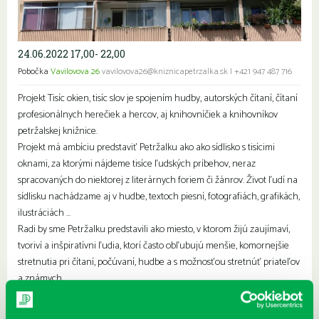
24.06.2022 17,00- 22,00
Pobočka
Vavilovova 26
vavilovova26@kniznicapetrzalka.sk
|
+421 947 487 716
Projekt Tisíc okien, tisíc slov je spojením hudby, autorských čítaní, čítaní
profesionálnych herečiek a hercov, aj knihovníčiek a knihovníkov
petržalskej knižnice.
Projekt má ambíciu predstaviť Petržalku ako ako sídlisko s tisícimi
oknami, za ktorými nájdeme tisíce ľudských príbehov, neraz
spracovaných do niektorej z literárnych foriem či žánrov. Život ľudí na
sídlisku nachádzame aj v hudbe, textoch piesní, fotografiách, grafikách,
ilustráciách …
Radi by sme Petržalku predstavili ako miesto, v ktorom žijú zaujímaví,
tvoriví a inšpiratívni ľudia, ktorí často obľubujú menšie, komornejšie
stretnutia pri čítaní, počúvaní, hudbe a s možnosťou stretnúť priateľov
a známych.
Projekt má za cieľ posilniť lokálpatriotizmus a širšie povedomie o
Petržalke.