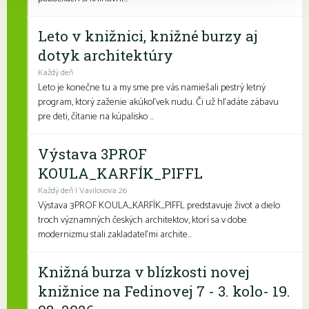
Leto v knižnici, knižné burzy aj
dotyk architektúry
Každý deň
Leto je konečne tu a my sme pre vás namiešali pestrý letný
program, ktorý zaženie akúkoľvek nudu. Či už hľadáte zábavu
pre deti, čítanie na kúpalisko ...
Výstava 3PROF
KOULA_KARFÍK_PIFFL
Každý deň | Vavilovova 26
Výstava 3PROF KOULA_KARFÍK_PIFFL predstavuje život a dielo
troch významných českých architektov, ktorí sa v dobe
modernizmu stali zakladateľmi archite...
Knižná burza v blízkosti novej
knižnice na Fedinovej 7 - 3. kolo- 19.