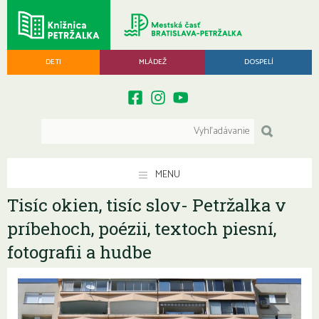
DETI
MLÁDEŽ
DOSPELÍ
MENU
Tisíc okien, tisíc slov- Petržalka v
príbehoch, poézii, textoch piesní,
fotografii a hudbe