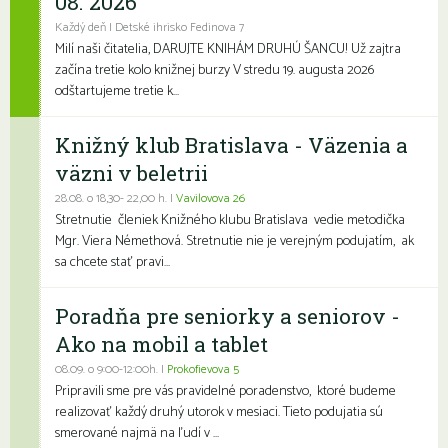
08. 2026
Každý deň | Detské ihrisko Fedinova 7
Milí naši čitatelia, DARUJTE KNIHÁM DRUHÚ ŠANCU! Už zajtra
začína tretie kolo knižnej burzy V stredu 19. augusta 2026
odštartujeme tretie k...
Knižný klub Bratislava - Väzenia a
väzni v beletrii
28.08. o 18,30- 22,00 h. |
Vavilovova 26
Stretnutie členiek Knižného klubu Bratislava vedie metodička
Mgr. Viera Némethová. Stretnutie nie je verejným podujatím, ak
sa chcete stať pravi...
Poradňa pre seniorky a seniorov -
Ako na mobil a tablet
08.09. o 9:00-12:00h. |
Prokofievova 5
Pripravili sme pre vás pravidelné poradenstvo, ktoré budeme
realizovať každý druhý utorok v mesiaci. Tieto podujatia sú
smerované najmä na ľudí v ...