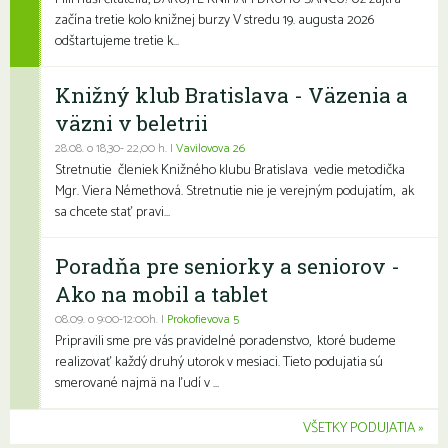
začína tretie kolo knižnej burzy V stredu 19. augusta 2026
odštartujeme tretie k...
Knižný klub Bratislava - Väzenia a
väzni v beletrii
28.08. o 18,30- 22,00 h. |
Vavilovova 26
Stretnutie členiek Knižného klubu Bratislava vedie metodička
Mgr. Viera Némethová. Stretnutie nie je verejným podujatím, ak
sa chcete stať pravi...
Poradňa pre seniorky a seniorov -
Ako na mobil a tablet
08.09. o 9:00-12:00h. |
Prokofievova 5
Pripravili sme pre vás pravidelné poradenstvo, ktoré budeme
realizovať každý druhý utorok v mesiaci. Tieto podujatia sú
smerované najmä na ľudí v ...
VŠETKY PODUJATIA