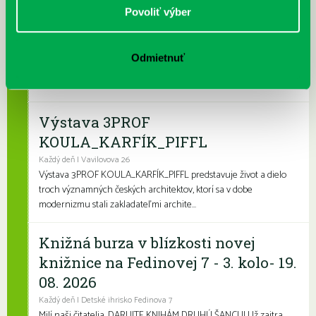
Leto v knižnici, knižné burzy aj
Povoliť výber
dotyk architektúry
Každý deň
Leto je konečne tu a my sme pre vás namiešali pestrý letný
Odmietnuť
program, ktorý zaženie akúkoľvek nudu. Či už hľadáte zábavu
pre deti, čítanie na kúpalisko ...
Výstava 3PROF
KOULA_KARFÍK_PIFFL
Každý deň | Vavilovova 26
Výstava 3PROF KOULA_KARFÍK_PIFFL predstavuje život a dielo
troch významných českých architektov, ktorí sa v dobe
modernizmu stali zakladateľmi archite...
Knižná burza v blízkosti novej
knižnice na Fedinovej 7 - 3. kolo- 19.
08. 2026
Každý deň | Detské ihrisko Fedinova 7
Milí naši čitatelia, DARUJTE KNIHÁM DRUHÚ ŠANCU! Už zajtra