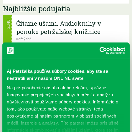
Najbližšie podujatia
Čítame ušami. Audioknihy v
DNES
ponuke petržalskej knižnice
Každý deň
Máme skvelé správy pre všetkých milovníkov kníh a príbehov!
Odteraz si môžete v našej knižnici nielen požičať klasické
papierové knihy a e-knihy, a...
Aj Petržalka používa súbory cookies, aby ste sa
Výdajný knižný box dostupný 24/7
nestratili ani v našom ONLINE svete
Každý deň
Výdajný box na knihy Knižnice Petržalka je umiestnený pri
Na prispôsobenie obsahu alebo reklám, správne
vchode do Petržalskej plavárne na Tupolevovej 7B a jeho obsluha
fungovanie prepojených sociálnych médií a analýzu
je užívateľsky veľmi jednodu...
návštevnosti používame súbory cookies. Informácie o
tom, ako používate naše webové stránky, teda
Kubo Club už aj v petržalskej
poskytujeme aj našim partnerom v oblasti sociálnych
knižnici
médií, inzercie a analýzy. Títo partneri môžu príslušné
informácie skombinovať s ďalšími údajmi, ktoré ste im
Každý deň |
Furdekova 1
,
Haanova 37
,
Lietavská 16
,
Prokofievova 5
,