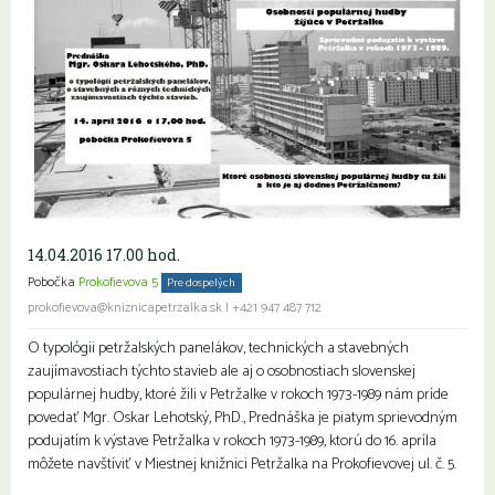
14.04.2016 17.00 hod.
Pobočka
Prokofievova 5
Pre dospelých
prokofievova@kniznicapetrzalka.sk
|
+421 947 487 712
O typológii petržalských panelákov, technických a stavebných
zaujímavostiach týchto stavieb ale aj o osobnostiach slovenskej
populárnej hudby, ktoré žili v Petržalke v rokoch 1973-1989 nám príde
povedať Mgr. Oskar Lehotský, PhD., Prednáška je piatym sprievodným
podujatím k výstave Petržalka v rokoch 1973-1989, ktorú do 16. apríla
môžete navštíviť v Miestnej knižnici Petržalka na Prokofievovej ul. č. 5.