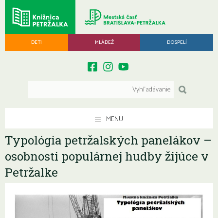
DETI
MLÁDEŽ
DOSPELÍ
MENU
Typológia petržalských panelákov –
osobnosti populárnej hudby žijúce v
Petržalke