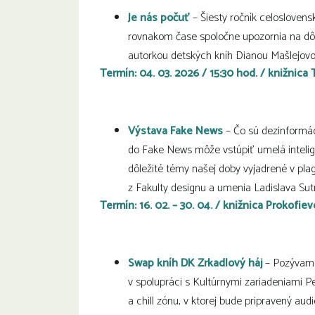
Je nás počuť
– Šiesty ročník celoslovens
rovnakom čase spoločne upozornia na dôlež
autorkou detských kníh Dianou Mašlejov
Termín: 04. 03.
2026 / 15:30 hod. / knižnica
Výstava Fake News
– Čo sú dezinformác
do Fake News môže vstúpiť umelá intelig
dôležité témy našej doby vyjadrené v pla
z Fakulty designu a umenia Ladislava Sutn
Termín: 16. 02. – 30. 04. / knižnica Prokofie
Swap kníh DK Zrkadlový háj
– Pozývame
v spolupráci s Kultúrnymi zariadeniami Pe
a chill zónu, v ktorej bude pripravený audi