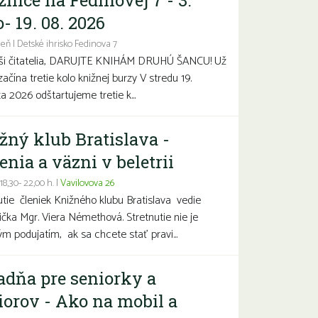
žnice na Fedinovej 7 - 3.
- 19. 08. 2026
eň | Detské ihrisko Fedinova 7
aši čitatelia, DARUJTE KNIHÁM DRUHÚ ŠANCU! Už
začína tretie kolo knižnej burzy V stredu 19.
a 2026 odštartujeme tretie k...
žný klub Bratislava -
enia a väzni v beletrii
 18,30- 22,00 h. |
Vavilovova 26
utie členiek Knižného klubu Bratislava vedie
čka Mgr. Viera Némethová. Stretnutie nie je
ým podujatím, ak sa chcete stať pravi...
adňa pre seniorky a
iorov - Ako na mobil a