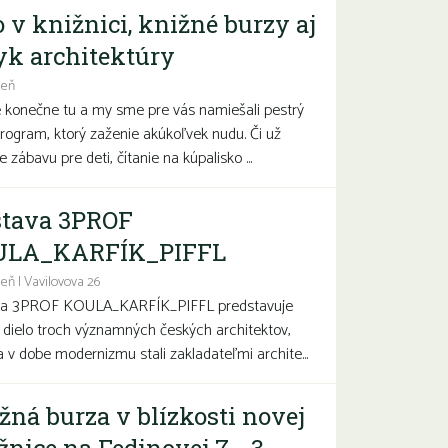
o v knižnici, knižné burzy aj
yk architektúry
deň
e konečne tu a my sme pre vás namiešali pestrý
program, ktorý zaženie akúkoľvek nudu. Či už
 zábavu pre deti, čítanie na kúpalisko ...
tava 3PROF
ULA_KARFÍK_PIFFL
eň | Vavilovova 26
va 3PROF KOULA_KARFÍK_PIFFL predstavuje
a dielo troch významných českých architektov,
sa v dobe modernizmu stali zakladateľmi archite...
žná burza v blízkosti novej