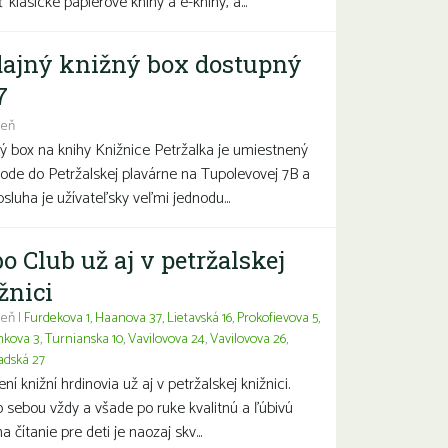
 klasické papierové knihy a e-knihy, a...
ajný knižný box dostupný
7
deň
ý box na knihy Knižnice Petržalka je umiestnený
hode do Petržalskej plavárne na Tupolevovej 7B a
bsluha je užívateľsky veľmi jednodu...
o Club už aj v petržalskej
žnici
eň |
Furdekova 1
,
Haanova 37
,
Lietavská 16
,
Prokofievova 5
,
nkova 3
,
Turnianska 10
,
Vavilovova 24
,
Vavilovova 26
,
adská 27
í knižní hrdinovia už aj v petržalskej knižnici.
 sebou vždy a všade po ruke kvalitnú a ľúbivú
a čítanie pre deti je naozaj skv...