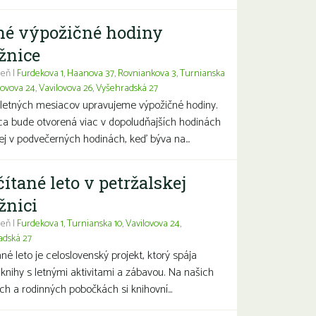
né výpožičné hodiny
žnice
eň |
Furdekova 1
,
Haanova 37
,
Rovniankova 3
,
Turnianska
lovova 24
,
Vavilovova 26
,
Vyšehradská 27
letných mesiacov upravujeme výpožičné hodiny.
ca bude otvorená viac v dopoludňajších hodinách
j v podvečerných hodinách, keď býva na...
čítané leto v petržalskej
žnici
eň |
Furdekova 1
,
Turnianska 10
,
Vavilovova 24
,
adská 27
ané leto je celoslovenský projekt, ktorý spája
 knihy s letnými aktivitami a zábavou. Na našich
ch a rodinných pobočkách si knihovní...