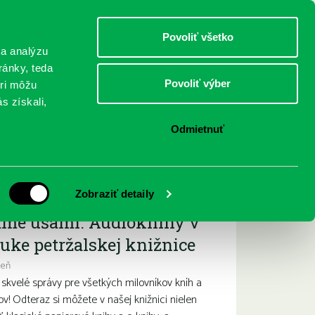
DETI
MLÁDEŽ
DOSPELÍ
Povoliť všetko
 a analýzu
ránky, teda
Povoliť výber
eri môžu
NICI
FEDINOVA
KONTAKTY
s získali,
Odmietnuť
ižšie podujatia
Zobraziť detaily
ame ušami. Audioknihy v
uke petržalskej knižnice
deň
kvelé správy pre všetkých milovníkov kníh a
ov! Odteraz si môžete v našej knižnici nielen