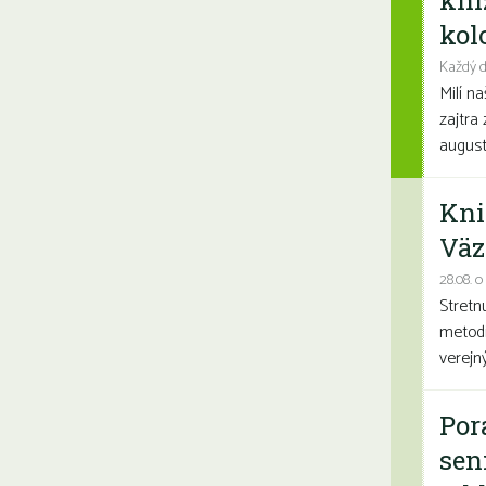
kni
kolo
Každý d
Milí n
zajtra 
august
Kni
Väz
28.08. o
Stretn
metodi
verejn
Por
sen