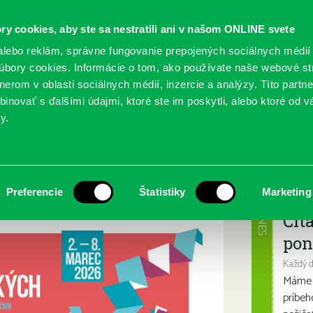
ry cookies, aby ste sa nestratili ani v našom ONLINE svete
lebo reklám, správne fungovanie prepojených sociálnych médií
bory cookies. Informácie o tom, ako používate naše webové st
erom v oblasti sociálnych médií, inzercie a analýzy. Títo partn
GY
SLUŽBY
PODUJATIA
POBOČKY
O KNIŽ
inovať s ďalšími údajmi, ktoré ste im poskytli, alebo ktoré od vá
y.
 knižníc
Najbl
Preferencie
Štatistiky
Marketing
DNES
Čít
pon
Každý 
Máme s
príbeh