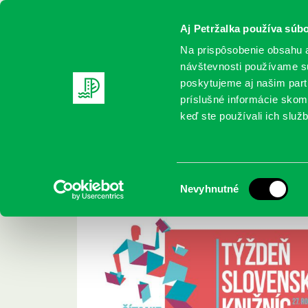
Aj Petržalka používa súbo
Na prispôsobenie obsahu a
návštevnosti používame sú
poskytujeme aj našim partn
REGISTRUJTE SA
ONLINE KATALÓ
príslušné informácie skomb
keď ste používali ich služb
Domov
Podujatia
Týždeň slovenských knižníc
Týždeň slovenských
Výber
Nevyhnutné
súhlasu