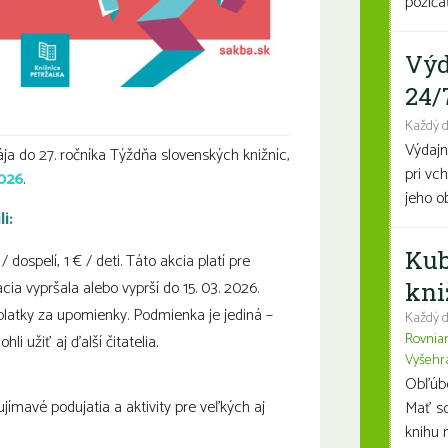
požičať
Výd
24/
Seniori
Každý 
Výdajn
ája do 27. ročníka Týždňa slovenských knižníc,
pri vc
2026
.
jeho o
i:
Kub
dospelí, 1 € / deti. Táto akcia platí pre
ácia vypršala alebo vyprší do 15. 03. 2026.
kni
atky za upomienky. Podmienka je jediná –
Každý d
Rovnia
li užiť aj ďalší čitatelia.
Vyšehr
Obľúben
ujímavé podujatia a aktivity pre veľkých aj
Mať so
knihu n