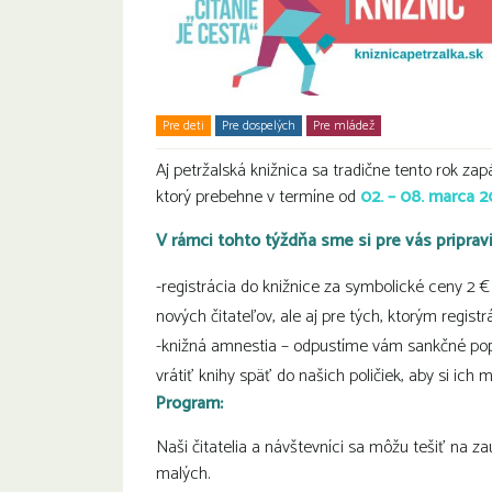
Pre deti
Pre dospelých
Pre mládež
Rodiny s deťmi
Aj petržalská knižnica sa tradične tento rok zap
ktorý prebehne v termíne od
02. – 08. marca 
V rámci tohto týždňa sme si pre vás pripravil
-registrácia do knižnice za symbolické ceny 2 € / 
nových čitateľov, ale aj pre tých, ktorým registr
-k
nižná amnestia – odpustíme vám sankčné popl
vrátiť knihy späť do našich poličiek, aby si ich moh
Program:
Naši čitatelia a návštevníci sa môžu tešiť na za
malých.