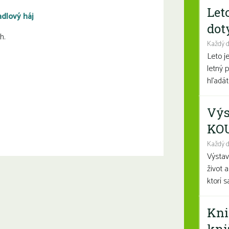
Let
adlový háj
dot
h.
Každý 
Leto j
letný 
hľadáte
Výs
KO
Každý d
Výsta
život 
ktorí 
Kni