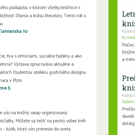
kého podujatia, v ktorom všetky knižnice v
Let
itosť čítania a krásu literatúry. Tento rok s
kni
ou
 Turnianska 10
Každý d
10
,
Vavi
Počas 
Knižni
ie, hra s emóciami, sociálne bubliny a ako
a mene
encia? Výstava spracováva aktuálne a
gátoch študentov ateliéru grafického designu
Pre
ara v Plzni.
kni
vova 5
Každý d
Vyšehr
Prečít
 vás na knižný swap organizovaný
skvelé
tržalky. Môžete sa tešiť na pestrý výber kníh
detský
o – kútik, ktorý vás prenesie do sveta