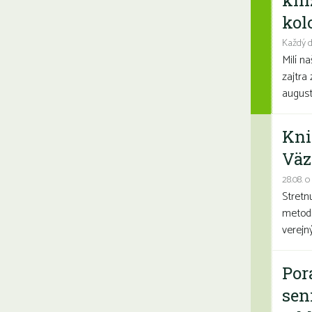
kni
kolo
Každý d
Milí n
zajtra 
august
Kni
Väz
28.08. o
Stretn
metodi
verejn
Por
sen