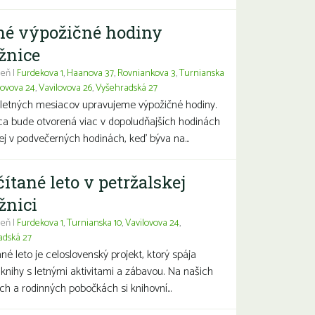
né výpožičné hodiny
žnice
eň |
Furdekova 1
,
Haanova 37
,
Rovniankova 3
,
Turnianska
lovova 24
,
Vavilovova 26
,
Vyšehradská 27
letných mesiacov upravujeme výpožičné hodiny.
ca bude otvorená viac v dopoludňajších hodinách
j v podvečerných hodinách, keď býva na...
čítané leto v petržalskej
žnici
eň |
Furdekova 1
,
Turnianska 10
,
Vavilovova 24
,
adská 27
ané leto je celoslovenský projekt, ktorý spája
 knihy s letnými aktivitami a zábavou. Na našich
ch a rodinných pobočkách si knihovní...