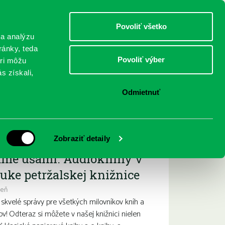
DETI
MLÁDEŽ
DOSPELÍ
Povoliť všetko
 a analýzu
ránky, teda
Povoliť výber
eri môžu
NICI
FEDINOVA
KONTAKTY
s získali,
Odmietnuť
ižšie podujatia
Zobraziť detaily
ame ušami. Audioknihy v
uke petržalskej knižnice
deň
kvelé správy pre všetkých milovníkov kníh a
ov! Odteraz si môžete v našej knižnici nielen