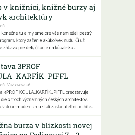
o v knižnici, knižné burzy aj
yk architektúry
deň
e konečne tu a my sme pre vás namiešali pestrý
program, ktorý zaženie akúkoľvek nudu. Či už
 zábavu pre deti, čítanie na kúpalisko ...
tava 3PROF
ULA_KARFÍK_PIFFL
eň | Vavilovova 26
va 3PROF KOULA_KARFÍK_PIFFL predstavuje
a dielo troch významných českých architektov,
sa v dobe modernizmu stali zakladateľmi archite...
žná burza v blízkosti novej