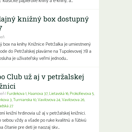
 klasické papierové knihy a e-knihy, a...
ajný knižný box dostupný
7
deň
ý box na knihy Knižnice Petržalka je umiestnený
hode do Petržalskej plavárne na Tupolevovej 7B a
bsluha je užívateľsky veľmi jednodu...
o Club už aj v petržalskej
žnici
eň |
Furdekova 1
,
Haanova 37
,
Lietavská 16
,
Prokofievova 5
,
nkova 3
,
Turnianska 10
,
Vavilovova 24
,
Vavilovova 26
,
adská 27
í knižní hrdinovia už aj v petržalskej knižnici.
 sebou vždy a všade po ruke kvalitnú a ľúbivú
a čítanie pre deti je naozaj skv...