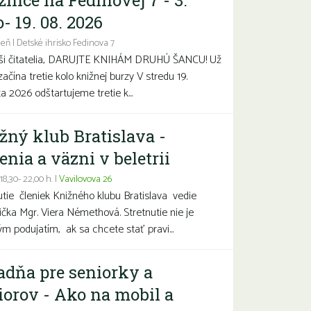
žnice na Fedinovej 7 - 3.
- 19. 08. 2026
eň | Detské ihrisko Fedinova 7
aši čitatelia, DARUJTE KNIHÁM DRUHÚ ŠANCU! Už
začína tretie kolo knižnej burzy V stredu 19.
a 2026 odštartujeme tretie k...
žný klub Bratislava -
enia a väzni v beletrii
 18,30- 22,00 h. |
Vavilovova 26
utie členiek Knižného klubu Bratislava vedie
čka Mgr. Viera Némethová. Stretnutie nie je
ým podujatím, ak sa chcete stať pravi...
adňa pre seniorky a
iorov - Ako na mobil a