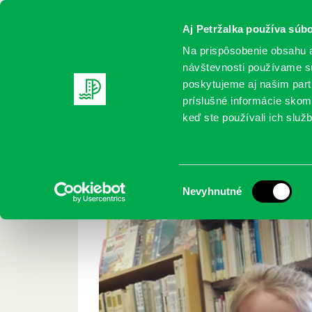
Aj Petržalka používa súbo
Na prispôsobenie obsahu a
návštevnosti používame sú
poskytujeme aj našim partn
REGISTRUJTE SA
ONLINE KATALÓ
príslušné informácie skomb
keď ste používali ich služb
Domov
Podujatia
Terka v škôlke
Terka v škôlke
Výber
Nevyhnutné
súhlasu