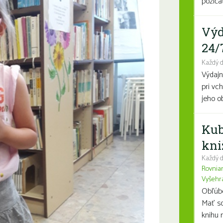
požičať
Výd
24/
Každý 
Výdajn
pri vc
jeho o
Kub
kni
Každý d
Rovnia
Vyšehr
Obľúben
Mať so
knihu n