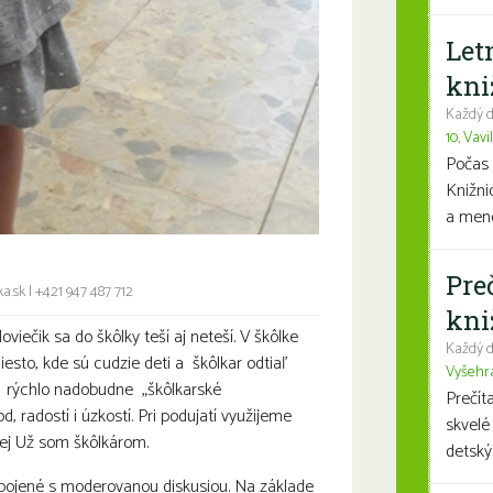
Let
kni
Každý d
10
,
Vavi
Počas 
Knižni
a mene
Pre
a.sk
|
+421 947 487 712
kni
loviečik sa do škôlky teší aj neteší. V škôlke
Každý d
iesto, kde sú cudzie deti a škôlkar odtiaľ
Vyšehr
 rýchlo nadobudne „škôlkarské
Prečít
 radostí i úzkostí. Pri podujatí využijeme
skvelé
kej Už som škôlkárom.
detský
 spojené s moderovanou diskusiou. Na základe