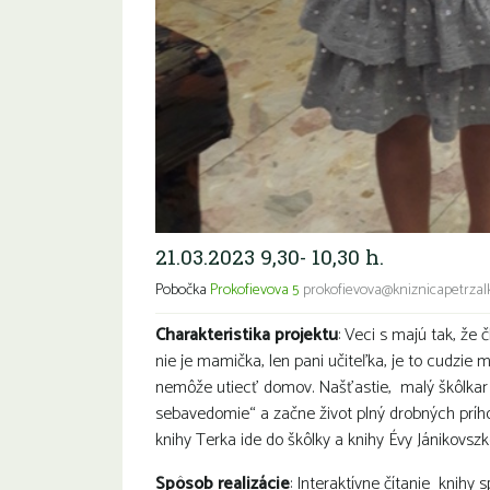
21.03.2023 9,30- 10,30 h.
Pobočka
Prokofievova 5
prokofievova@kniznicapetrzalk
Charakteristika projektu
: Veci s majú tak, že č
nie je mamička, len pani učiteľka, je to cudzie m
nemôže utiecť domov. Našťastie, malý škôlkar
sebavedomie“ a začne život plný drobných príhod,
knihy Terka ide do škôlky a knihy Évy Jánikovsz
Spôsob realizácie
: Interaktívne čítanie knihy