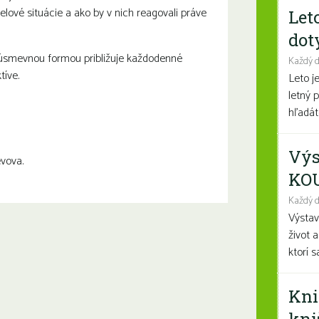
lové situácie a ako by v nich reagovali práve
Let
dot
á úsmevnou formou približuje každodenné
Každý 
tíve.
Leto j
letný 
hľadáte
Výs
vova.
KO
Každý d
Výsta
život 
ktorí 
Kni