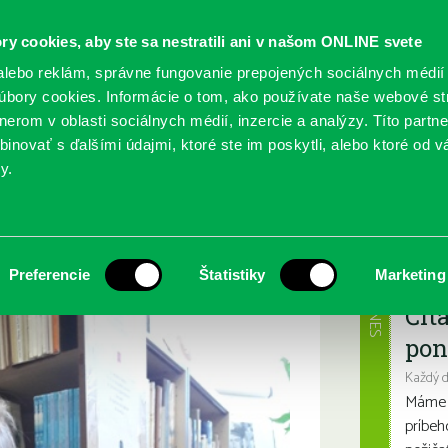
ry cookies, aby ste sa nestratili ani v našom ONLINE svete
lebo reklám, správne fungovanie prepojených sociálnych médií
bory cookies. Informácie o tom, ako používate naše webové st
erom v oblasti sociálnych médií, inzercie a analýzy. Títo partn
GY
SLUŽBY
PODUJATIA
POBOČKY
O KNIŽ
inovať s ďalšími údajmi, ktoré ste im poskytli, alebo ktoré od vá
y.
Najbl
Preferencie
Štatistiky
Marketing
DNES
Čít
pon
Každý 
Máme s
príbeh