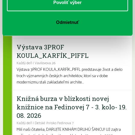
dotyk architektúry
Povoliť výber
Každý deň
Leto je konečne tu a my sme pre vás namiešali pestrý letný
Odmietnuť
program, ktorý zaženie akúkoľvek nudu. Či už hľadáte zábavu
pre deti, čítanie na kúpalisko ...
Výstava 3PROF
KOULA_KARFÍK_PIFFL
Každý deň | Vavilovova 26
Výstava 3PROF KOULA_KARFÍK_PIFFL predstavuje život a dielo
troch významných českých architektov, ktorí sa v dobe
modernizmu stali zakladateľmi archite...
Knižná burza v blízkosti novej
knižnice na Fedinovej 7 - 3. kolo- 19.
08. 2026
Každý deň | Detské ihrisko Fedinova 7
Milí naši čitatelia, DARUJTE KNIHÁM DRUHÚ ŠANCU! Už zajtra