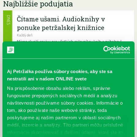
Najbližšie podujatia
Čítame ušami. Audioknihy v
DNES
ponuke petržalskej knižnice
Každý deň
Máme skvelé správy pre všetkých milovníkov kníh a príbehov!
Odteraz si môžete v našej knižnici nielen požičať klasické
papierové knihy a e-knihy, a...
Výdajný knižný box dostupný 24/7
Aj Petržalka používa súbory cookies, aby ste sa
nestratili ani v našom ONLINE svete
Každý deň
Výdajný box na knihy Knižnice Petržalka je umiestnený pri
Na prispôsobenie obsahu alebo reklám, správne
vchode do Petržalskej plavárne na Tupolevovej 7B a jeho obsluha
fungovanie prepojených sociálnych médií a analýzu
je užívateľsky veľmi jednodu...
návštevnosti používame súbory cookies. Informácie o
tom, ako používate naše webové stránky, teda
Kubo Club už aj v petržalskej
poskytujeme aj našim partnerom v oblasti sociálnych
knižnici
médií, inzercie a analýzy. Títo partneri môžu príslušné
Každý deň |
Furdekova 1
,
Haanova 37
,
Lietavská 16
,
Prokofievova 5
,
informácie skombinovať s ďalšími údajmi, ktoré ste im
Rovniankova 3
,
Turnianska 10
,
Vavilovova 24
,
Vavilovova 26
,