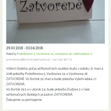
29.03.2018 - 03.04.2018
Pobočky
Prokofievova 5
,
Vavilovova 24
,
Vavilovova 26
,
Vyšehradská 27
prokofievova@kniznicapetrzalka.sk
|
+421 947 487 712
Vážení čitatelia, počas veľkonočných sviatkov budú v sobotu 31. marca
2018 pobočky Prokofievova 5, Vavilovova 24 a Vavilovova 26
ZATVORENÉ. Vo štvrtok 29. marca bude pobočka Vyšehradská 27
ZATVORENÁ.
Vo štvrtok 29.3 a v utorok 3.4. bude pobočka Dudova 2 v čase
veľkonočných školských prázdnin ZATVORENÁ.
Ďakujeme za pochopenie.