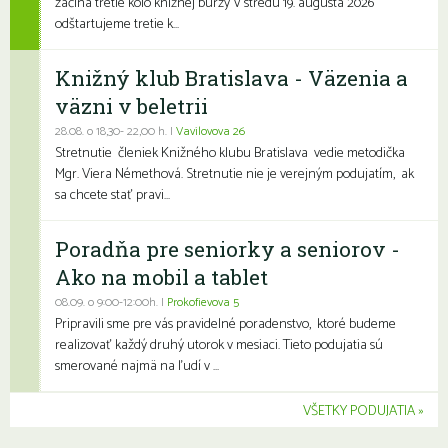
začína tretie kolo knižnej burzy V stredu 19. augusta 2026
odštartujeme tretie k...
Knižný klub Bratislava - Väzenia a
väzni v beletrii
28.08. o 18,30- 22,00 h. |
Vavilovova 26
Stretnutie členiek Knižného klubu Bratislava vedie metodička
Mgr. Viera Némethová. Stretnutie nie je verejným podujatím, ak
sa chcete stať pravi...
Poradňa pre seniorky a seniorov -
Ako na mobil a tablet
08.09. o 9:00-12:00h. |
Prokofievova 5
Pripravili sme pre vás pravidelné poradenstvo, ktoré budeme
realizovať každý druhý utorok v mesiaci. Tieto podujatia sú
smerované najmä na ľudí v ...
VŠETKY PODUJATIA