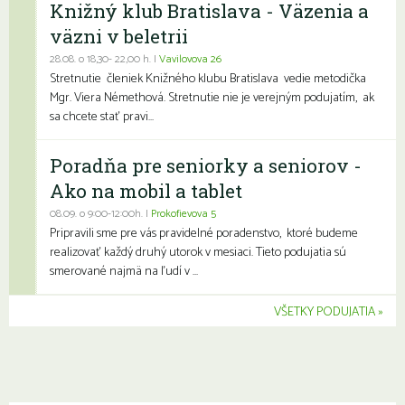
Knižný klub Bratislava - Väzenia a
väzni v beletrii
28.08. o 18,30- 22,00 h. |
Vavilovova 26
Stretnutie členiek Knižného klubu Bratislava vedie metodička
Mgr. Viera Némethová. Stretnutie nie je verejným podujatím, ak
sa chcete stať pravi...
Poradňa pre seniorky a seniorov -
Ako na mobil a tablet
08.09. o 9:00-12:00h. |
Prokofievova 5
Pripravili sme pre vás pravidelné poradenstvo, ktoré budeme
realizovať každý druhý utorok v mesiaci. Tieto podujatia sú
smerované najmä na ľudí v ...
VŠETKY PODUJATIA