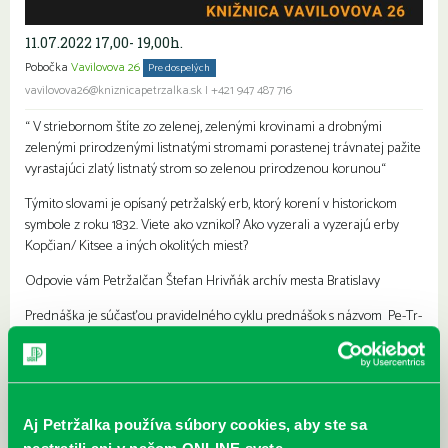
11.07.2022 17,00- 19,00h.
Pobočka
Vavilovova 26
Pre dospelých
vavilovova26@kniznicapetrzalka.sk
|
+421 947 487 716
“ V striebornom štíte zo zelenej, zelenými krovinami a drobnými
zelenými prirodzenými listnatými stromami porastenej trávnatej pažite
vyrastajúci zlatý listnatý strom so zelenou prirodzenou korunou“
Týmito slovami je opísaný petržalský erb, ktorý korení v historickom
symbole z roku 1832. Viete ako vznikol? Ako vyzerali a vyzerajú erby
Kopčian/ Kitsee a iných okolitých miest?
Odpovie vám Petržalčan Štefan Hrivňák archív mesta Bratislavy
Prednáška je súčasťou pravidelného cyklu prednášok s názvom Pe-Tr-
Žal-Ka.
Najbližšie podujatia
Aj Petržalka používa súbory cookies, aby ste sa
Čítame ušami. Audioknihy v
DNES