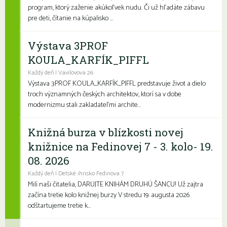
program, ktorý zaženie akúkoľvek nudu. Či už hľadáte zábavu
pre deti, čítanie na kúpalisko ...
Výstava 3PROF
KOULA_KARFÍK_PIFFL
Každý deň | Vavilovova 26
Výstava 3PROF KOULA_KARFÍK_PIFFL predstavuje život a dielo
troch významných českých architektov, ktorí sa v dobe
modernizmu stali zakladateľmi archite...
Knižná burza v blízkosti novej
knižnice na Fedinovej 7 - 3. kolo- 19.
08. 2026
Každý deň | Detské ihrisko Fedinova 7
Milí naši čitatelia, DARUJTE KNIHÁM DRUHÚ ŠANCU! Už zajtra
začína tretie kolo knižnej burzy V stredu 19. augusta 2026
odštartujeme tretie k...