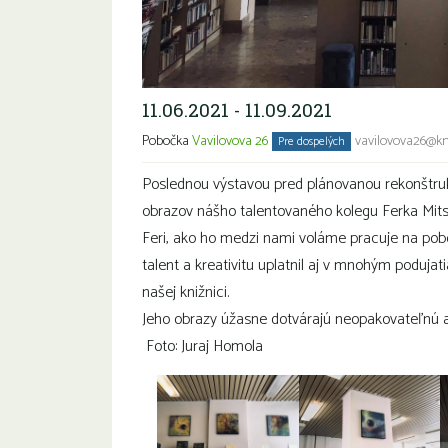
11.06.2021 - 11.09.2021
Pobočka
Vavilovova 26
vavilovova26@kn
Pre dospelých
Poslednou výstavou pred plánovanou rekonštruk
obrazov nášho talentovaného kolegu Ferka Mits
Feri, ako ho medzi nami voláme pracuje na pob
talent a kreativitu uplatnil aj v mnohým poduja
našej knižnici.
Jeho obrazy úžasne dotvárajú neopakovateľnú 
Foto: Juraj Homola