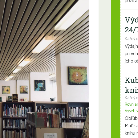
požičať
Výd
24/
Každý 
Výdajn
pri vc
jeho o
Kub
kni
Každý d
Rovnia
Vyšehr
Obľúben
Mať so
knihu n