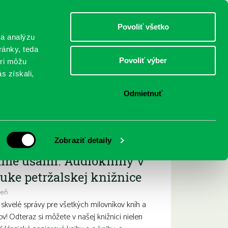
DETI
MLÁDEŽ
DOSPELÍ
Povoliť všetko
 a analýzu
ránky, teda
Povoliť výber
eri môžu
NICI
FEDINOVA
KONTAKTY
s získali,
Odmietnuť
ižšie podujatia
Zobraziť detaily
ame ušami. Audioknihy v
uke petržalskej knižnice
deň
kvelé správy pre všetkých milovníkov kníh a
ov! Odteraz si môžete v našej knižnici nielen