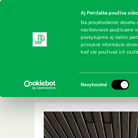
Aj Petržalka používa súbo
Na prispôsobenie obsahu a
návštevnosti používame sú
poskytujeme aj našim partn
REGISTRUJTE SA
ONLINE KATALÓ
príslušné informácie skomb
keď ste používali ich služb
Domov
Podujatia
Výstava obrazov nášho kolegu knihov
Výstava obrazov ná
Výber
Nevyhnutné
knihovníka Františ
súhlasu