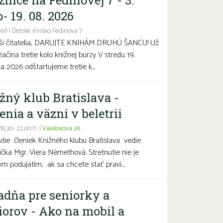
žnice na Fedinovej 7 - 3.
- 19. 08. 2026
eň | Detské ihrisko Fedinova 7
aši čitatelia, DARUJTE KNIHÁM DRUHÚ ŠANCU! Už
začína tretie kolo knižnej burzy V stredu 19.
a 2026 odštartujeme tretie k...
žný klub Bratislava -
enia a väzni v beletrii
 18,30- 22,00 h. |
Vavilovova 26
utie členiek Knižného klubu Bratislava vedie
čka Mgr. Viera Némethová. Stretnutie nie je
ým podujatím, ak sa chcete stať pravi...
adňa pre seniorky a
iorov - Ako na mobil a