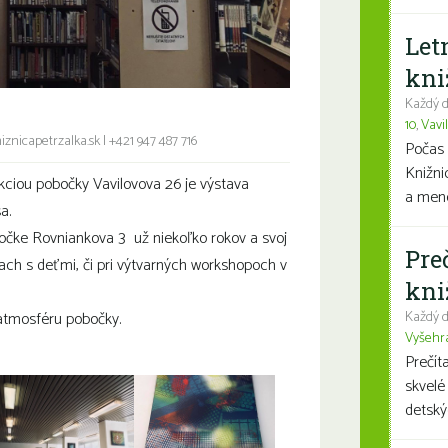
Let
kni
Každý d
10
,
Vavi
iznicapetrzalka.sk
|
+421 947 487 716
Počas 
Knižni
ciou pobočky Vavilovova 26 je výstava
a mene
a.
očke Rovniankova 3 už niekoľko rokov a svoj
Pre
tiach s deťmi, či pri výtvarných workshopoch v
kni
atmosféru pobočky.
Každý d
Vyšehr
Prečít
skvelé
detský