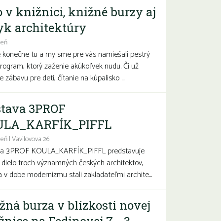
o v knižnici, knižné burzy aj
yk architektúry
deň
e konečne tu a my sme pre vás namiešali pestrý
program, ktorý zaženie akúkoľvek nudu. Či už
 zábavu pre deti, čítanie na kúpalisko ...
tava 3PROF
ULA_KARFÍK_PIFFL
eň | Vavilovova 26
va 3PROF KOULA_KARFÍK_PIFFL predstavuje
a dielo troch významných českých architektov,
sa v dobe modernizmu stali zakladateľmi archite...
žná burza v blízkosti novej