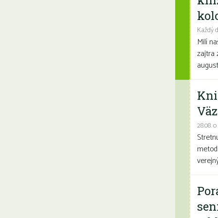
kni
kolo
Každý d
Milí n
zajtra 
august
Kni
Väz
28.08. o
Stretn
metodi
verejn
Por
sen