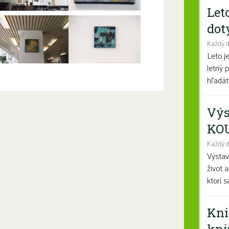
Let
dot
Každý 
Leto j
letný 
hľadáte
Výs
KO
Každý d
Výsta
život 
ktorí 
Kni