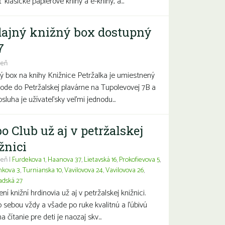
 klasické papierové knihy a e-knihy, a...
ajný knižný box dostupný
7
deň
ý box na knihy Knižnice Petržalka je umiestnený
hode do Petržalskej plavárne na Tupolevovej 7B a
bsluha je užívateľsky veľmi jednodu...
o Club už aj v petržalskej
žnici
eň |
Furdekova 1
,
Haanova 37
,
Lietavská 16
,
Prokofievova 5
,
nkova 3
,
Turnianska 10
,
Vavilovova 24
,
Vavilovova 26
,
adská 27
í knižní hrdinovia už aj v petržalskej knižnici.
 sebou vždy a všade po ruke kvalitnú a ľúbivú
a čítanie pre deti je naozaj skv...