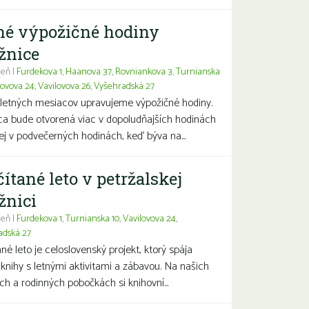
né výpožičné hodiny
žnice
eň |
Furdekova 1
,
Haanova 37
,
Rovniankova 3
,
Turnianska
lovova 24
,
Vavilovova 26
,
Vyšehradská 27
letných mesiacov upravujeme výpožičné hodiny.
ca bude otvorená viac v dopoludňajších hodinách
j v podvečerných hodinách, keď býva na...
čítané leto v petržalskej
žnici
eň |
Furdekova 1
,
Turnianska 10
,
Vavilovova 24
,
adská 27
ané leto je celoslovenský projekt, ktorý spája
 knihy s letnými aktivitami a zábavou. Na našich
ch a rodinných pobočkách si knihovní...