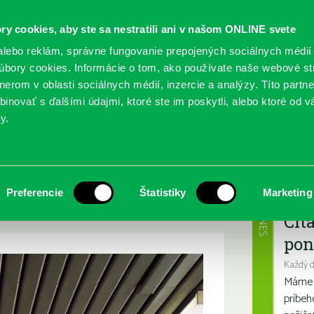
ry cookies, aby ste sa nestratili ani v našom ONLINE svete
lebo reklám, správne fungovanie prepojených sociálnych médií
bory cookies. Informácie o tom, ako používate naše webové st
erom v oblasti sociálnych médií, inzercie a analýzy. Títo partn
GY
SLUŽBY
PODUJATIA
POBOČKY
O KNIŽ
inovať s ďalšími údajmi, ktoré ste im poskytli, alebo ktoré od vá
y.
níka Františka Mitsa
šho kolegu
Najbl
Preferencie
Štatistiky
Marketing
ka Mitsa
DNES
Čít
pon
Každý 
Máme s
príbeh