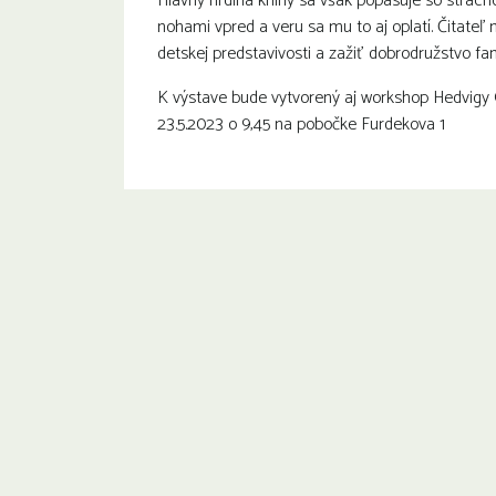
Hlavný hrdina knihy sa však popasuje so stra
nohami vpred a veru sa mu to aj oplatí. Čitate
detskej predstavivosti a zažiť dobrodružstvo f
K výstave bude vytvorený aj workshop Hedvigy
23.5.2023 o 9,45 na pobočke Furdekova 1