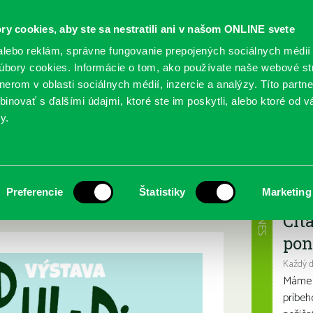
ry cookies, aby ste sa nestratili ani v našom ONLINE svete
lebo reklám, správne fungovanie prepojených sociálnych médií
bory cookies. Informácie o tom, ako používate naše webové st
erom v oblasti sociálnych médií, inzercie a analýzy. Títo partn
GY
SLUŽBY
PODUJATIA
POBOČKY
O KNIŽ
inovať s ďalšími údajmi, ktoré ste im poskytli, alebo ktoré od vá
y.
hladinou
. Gutierrez Pod
Najbl
Preferencie
Štatistiky
Marketing
DNES
Čít
pon
Každý 
Máme s
príbeh