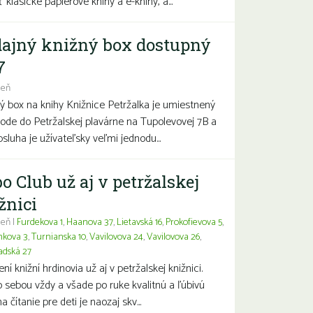
 klasické papierové knihy a e-knihy, a...
ajný knižný box dostupný
7
deň
ý box na knihy Knižnice Petržalka je umiestnený
hode do Petržalskej plavárne na Tupolevovej 7B a
bsluha je užívateľsky veľmi jednodu...
o Club už aj v petržalskej
žnici
eň |
Furdekova 1
,
Haanova 37
,
Lietavská 16
,
Prokofievova 5
,
nkova 3
,
Turnianska 10
,
Vavilovova 24
,
Vavilovova 26
,
adská 27
í knižní hrdinovia už aj v petržalskej knižnici.
 sebou vždy a všade po ruke kvalitnú a ľúbivú
a čítanie pre deti je naozaj skv...