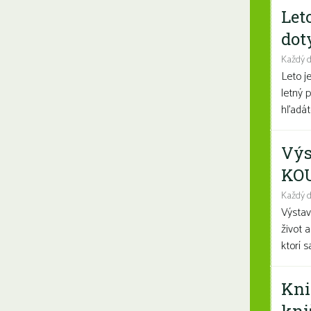
Let
dot
Každý 
Leto j
letný 
hľadáte
Výs
KO
Každý d
Výsta
život 
ktorí 
Kni