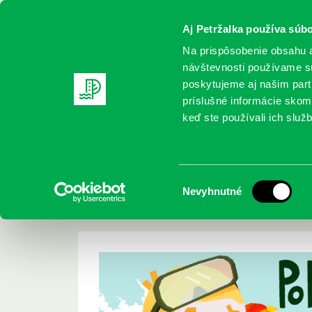
Aj Petržalka používa súbo
Na prispôsobenie obsahu a
návštevnosti používame sú
poskytujeme aj našim partn
REGISTRUJTE SA
ONLINE KATALÓ
príslušné informácie skomb
keď ste používali ich služb
Domov
Podujatia
Workshop Hedvigy M. Gutierrez Pod 
Workshop Hedvigy M
Výber
Nevyhnutné
hladinou
súhlasu