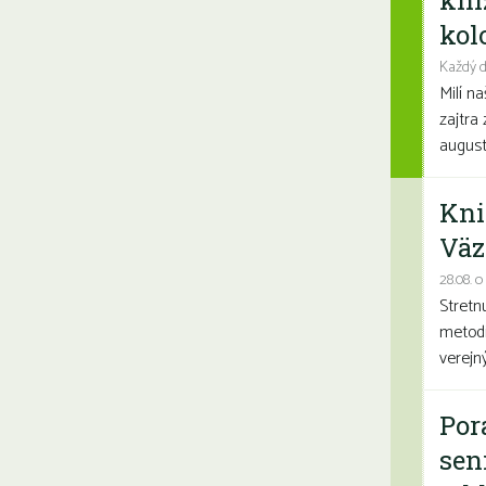
kni
kolo
Každý d
Milí n
zajtra 
august
Kni
Väz
28.08. o
Stretn
metodi
verejn
Por
sen