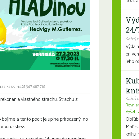
požičať
Výd
24/
Každý 
Výdajn
pri vc
jeho o
Kub
zalka.sk
|
+421 947 487 718
kni
rekonania vlastného strachu. Strachu z
Každý d
Rovnia
Vyšehr
 bojíme a tento pocit je úplne prirodzený, no
Obľúben
brodružstiev.
Mať so
knihu n