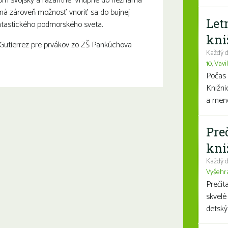
chom svojsky a razantne. Vhupne do neznáma
ľ má zároveň možnosť vnoriť sa do bujnej
Let
antastického podmorského sveta.
kni
 Gutierrez pre prvákov zo ZŠ Pankúchova
Každý d
10
,
Vavi
Počas 
Knižni
a mene
Pre
kni
Každý d
Vyšehr
Prečít
skvelé
detský