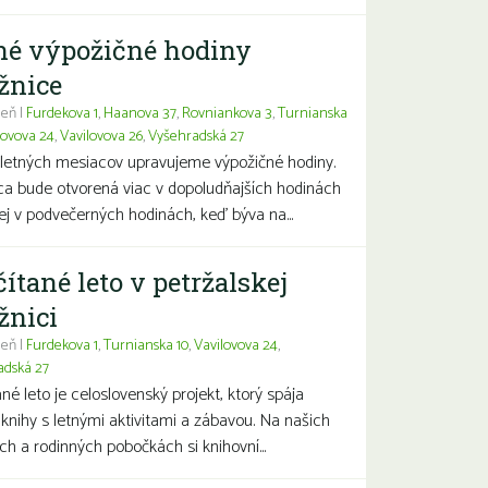
né výpožičné hodiny
žnice
eň |
Furdekova 1
,
Haanova 37
,
Rovniankova 3
,
Turnianska
lovova 24
,
Vavilovova 26
,
Vyšehradská 27
letných mesiacov upravujeme výpožičné hodiny.
ca bude otvorená viac v dopoludňajších hodinách
j v podvečerných hodinách, keď býva na...
čítané leto v petržalskej
žnici
eň |
Furdekova 1
,
Turnianska 10
,
Vavilovova 24
,
adská 27
ané leto je celoslovenský projekt, ktorý spája
 knihy s letnými aktivitami a zábavou. Na našich
ch a rodinných pobočkách si knihovní...