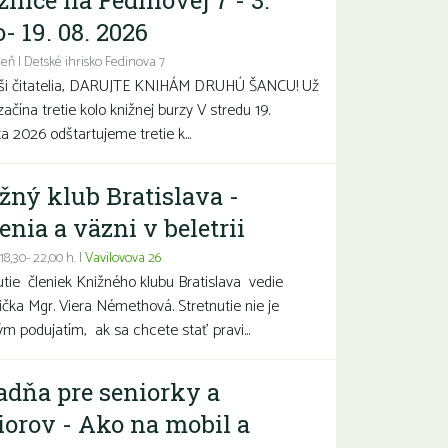
žnice na Fedinovej 7 - 3.
- 19. 08. 2026
eň | Detské ihrisko Fedinova 7
aši čitatelia, DARUJTE KNIHÁM DRUHÚ ŠANCU! Už
začína tretie kolo knižnej burzy V stredu 19.
a 2026 odštartujeme tretie k...
žný klub Bratislava -
enia a väzni v beletrii
 18,30- 22,00 h. |
Vavilovova 26
utie členiek Knižného klubu Bratislava vedie
čka Mgr. Viera Némethová. Stretnutie nie je
ým podujatím, ak sa chcete stať pravi...
adňa pre seniorky a
iorov - Ako na mobil a