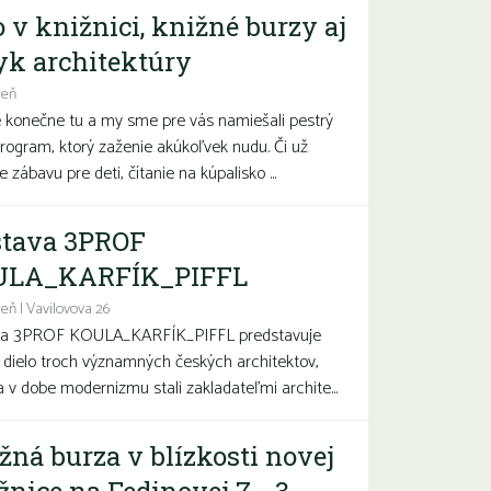
o v knižnici, knižné burzy aj
yk architektúry
deň
e konečne tu a my sme pre vás namiešali pestrý
program, ktorý zaženie akúkoľvek nudu. Či už
 zábavu pre deti, čítanie na kúpalisko ...
tava 3PROF
ULA_KARFÍK_PIFFL
eň | Vavilovova 26
va 3PROF KOULA_KARFÍK_PIFFL predstavuje
a dielo troch významných českých architektov,
sa v dobe modernizmu stali zakladateľmi archite...
žná burza v blízkosti novej