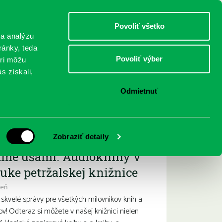
DETI
MLÁDEŽ
DOSPELÍ
Povoliť všetko
 a analýzu
ránky, teda
Povoliť výber
eri môžu
NICI
FEDINOVA
KONTAKTY
s získali,
Odmietnuť
ižšie podujatia
Zobraziť detaily
ame ušami. Audioknihy v
uke petržalskej knižnice
deň
kvelé správy pre všetkých milovníkov kníh a
ov! Odteraz si môžete v našej knižnici nielen