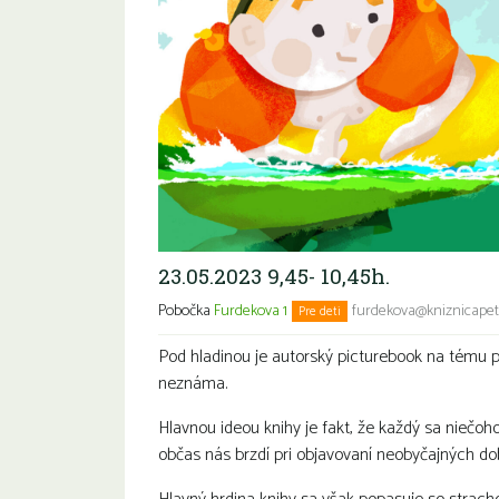
23.05.2023 9,45- 10,45h.
Pobočka
Furdekova 1
furdekova@kniznicapetr
Pre deti
Pod hladinou je autorský picturebook na tému p
neznáma.
Hlavnou ideou knihy je fakt, že každý sa niečoho
občas nás brzdí pri objavovaní neobyčajných do