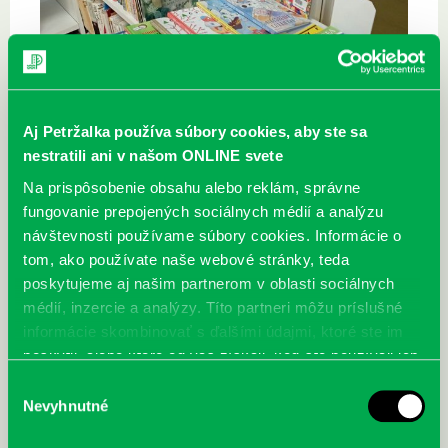
Aj Petržalka používa súbory cookies, aby ste sa
nestratili ani v našom ONLINE svete
Na prispôsobenie obsahu alebo reklám, správne
fungovanie prepojených sociálnych médií a analýzu
návštevnosti používame súbory cookies. Informácie o
tom, ako používate naše webové stránky, teda
poskytujeme aj našim partnerom v oblasti sociálnych
médií, inzercie a analýzy. Títo partneri môžu príslušné
informácie skombinovať s ďalšími údajmi, ktoré ste im
poskytli, alebo ktoré od vás získali, keď ste používali ich
služby.
Výber
Nevyhnutné
súhlasu