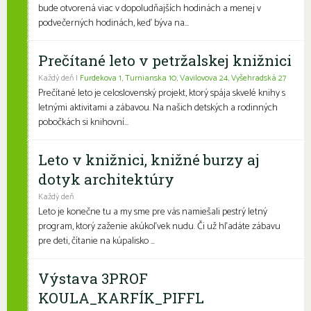
bude otvorená viac v dopoludňajších hodinách a menej v
podvečerných hodinách, keď býva na...
Prečítané leto v petržalskej knižnici
Každý deň |
Furdekova 1
,
Turnianska 10
,
Vavilovova 24
,
Vyšehradská 27
Prečítané leto je celoslovenský projekt, ktorý spája skvelé knihy s
letnými aktivitami a zábavou. Na našich detských a rodinných
pobočkách si knihovní...
Leto v knižnici, knižné burzy aj
dotyk architektúry
Každý deň
Leto je konečne tu a my sme pre vás namiešali pestrý letný
program, ktorý zaženie akúkoľvek nudu. Či už hľadáte zábavu
pre deti, čítanie na kúpalisko ...
Výstava 3PROF
KOULA_KARFÍK_PIFFL