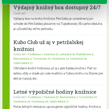
Výdajný knižný box dostupný 24/7
Každý deň
Výdajný box na knihy Knižnice Petržalka je umiestnený pri
vchode do Petržalskej plavárne na Tupolevovej 7B a jeho obsluha
je užívateľsky veľmi jednodu...
Kubo Club už aj v petržalskej
knižnici
Každý deň |
Furdekova 1
,
Haanova 37
,
Lietavská 16
,
Prokofievova 5
,
Rovniankova 3
,
Turnianska 10
,
Vavilovova 24
,
Vavilovova 26
,
Vyšehradská 27
Obľúbení knižní hrdinovia už aj v petržalskej knižnici. Mať so
sebou vždy a všade po ruke kvalitnú a ľúbivú knihu na čítanie pre
deti je naozaj skv...
Letné výpožičné hodiny knižnice
Každý deň |
Furdekova 1
,
Haanova 37
,
Rovniankova 3
,
Turnianska 10
,
Vavilovova 24
,
Vavilovova 26
,
Vyšehradská 27
Počas letných mesiacov upravujeme výpožičné hodiny. Knižnica