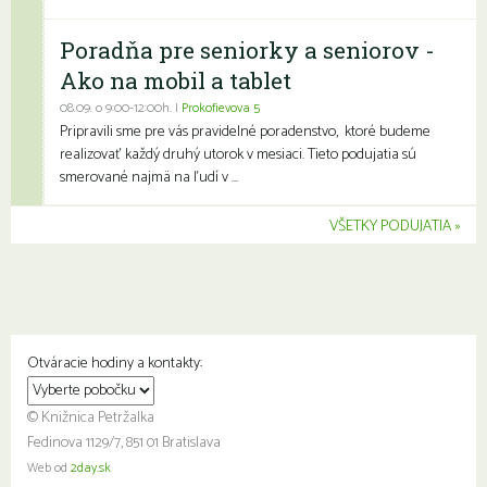
Poradňa pre seniorky a seniorov -
Ako na mobil a tablet
08.09. o 9:00-12:00h. |
Prokofievova 5
Pripravili sme pre vás pravidelné poradenstvo, ktoré budeme
realizovať každý druhý utorok v mesiaci. Tieto podujatia sú
smerované najmä na ľudí v ...
VŠETKY PODUJATIA
Otváracie hodiny a kontakty:
© Knižnica Petržalka
Fedinova 1129/7, 851 01 Bratislava
Web od
2day.sk