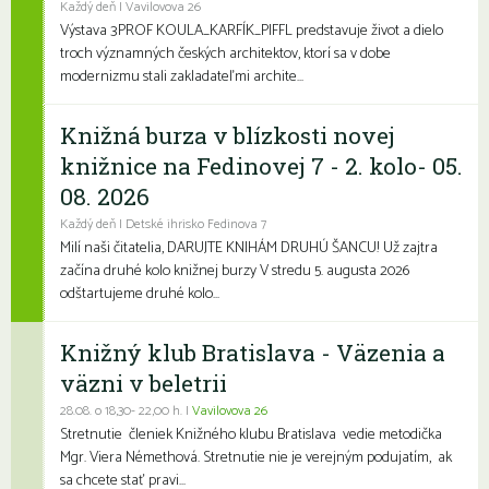
Každý deň | Vavilovova 26
Výstava 3PROF KOULA_KARFÍK_PIFFL predstavuje život a dielo
troch významných českých architektov, ktorí sa v dobe
modernizmu stali zakladateľmi archite...
Knižná burza v blízkosti novej
knižnice na Fedinovej 7 - 2. kolo- 05.
08. 2026
Každý deň | Detské ihrisko Fedinova 7
Milí naši čitatelia, DARUJTE KNIHÁM DRUHÚ ŠANCU! Už zajtra
začína druhé kolo knižnej burzy V stredu 5. augusta 2026
odštartujeme druhé kolo...
Knižný klub Bratislava - Väzenia a
väzni v beletrii
28.08. o 18,30- 22,00 h. |
Vavilovova 26
Stretnutie členiek Knižného klubu Bratislava vedie metodička
Mgr. Viera Némethová. Stretnutie nie je verejným podujatím, ak
sa chcete stať pravi...