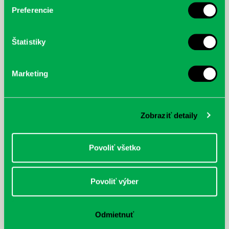
Preferencie
Štatistiky
Marketing
Zobraziť detaily
Najbližšie podujatia
Povoliť všetko
Čítame ušami. Audioknihy v
DNES
ponuke petržalskej knižnice
Povoliť výber
Každý deň
Máme skvelé správy pre všetkých milovníkov kníh a príbehov!
Odteraz si môžete v našej knižnici nielen požičať klasické
Odmietnuť
papierové knihy a e-knihy, a...