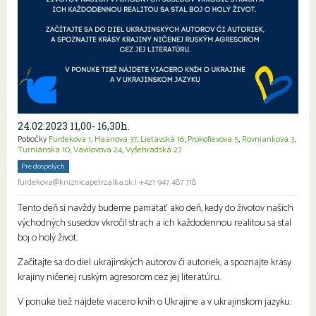
24.02.2023 11,00- 16,30h.
Pobočky
Furdekova 1
,
Haanova 37
,
Lietavská 16
,
Prokofievova 5
,
Rovniankova 3
,
Turnianska 10
,
Vavilovova 24
,
Vyšehradská 27
Pre dospelých
Rodiny s deťmi
furdekova@kniznicapetrzalka.sk
|
+421 947 487 718
Tento deň si navždy budeme pamätať ako deň, kedy do životov našich
východných susedov vkročil strach a ich každodennou realitou sa stal
boj o holý život.
Začítajte sa do diel ukrajinských autorov či autoriek, a spoznajte krásy
krajiny ničenej ruským agresorom cez jej literatúru.
V ponuke tiež nájdete viacero kníh o Ukrajine a v ukrajinskom jazyku.