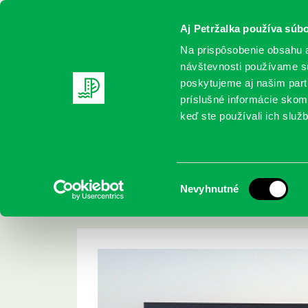
Aj Petržalka používa súbo
Na prispôsobenie obsahu a
návštevnosti používame sú
poskytujeme aj našim partn
REGISTRUJTE SA
ONLINE KATALÓ
príslušné informácie skomb
keď ste používali ich služb
Domov
Projekty
Výtvarné umenie hrou alebo ako maliar
Výtvarné umenie hr
Výber
Nevyhnutné
vidia svet
súhlasu