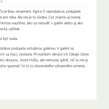
.sk
čo je línia, ornament, figúra či reprodukcia, podujatie
je pre teba. Ale nie je to všetko. Cez známe aj menej
rmou naučíme, ako sa nenudiť v galérii alebo aj ako
ecký zážitok.
í byť nuda.
níkov podujatia virtuálnou galériou. V galérii sú
ch sa žiaci, zastavia. Pri každom obraze ich čakajú rôzne
ím obrazov, ktoré môžu, ale nemusia splniť, nič tu nie je
možno spoznať čo to zo slovenského výtvarného umenia.