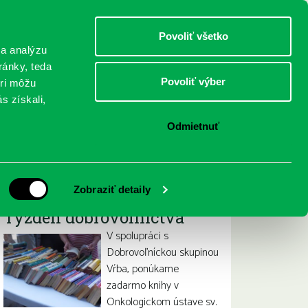
DETI
MLÁDEŽ
DOSPELÍ
Povoliť všetko
 a analýzu
ránky, teda
Povoliť výber
eri môžu
NICI
FEDINOVA
KONTAKTY
s získali,
Odmietnuť
Iné projekty
Zobraziť detaily
Týždeň dobrovoľníctva
V spolupráci s
Dobrovoľníckou skupinou
Vŕba, ponúkame
zadarmo knihy v
Onkologickom ústave sv.