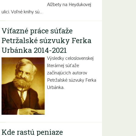
Alžbety na Heydukovej
ulici. Voľné knihy sú…
Víťazné práce súťaže
Petržalské súzvuky Ferka
Urbánka 2014-2021
Výsledky celoslovenskej
literárnej súťaže
začínajúcich autorov
Petržalské súzvuky Ferka
Urbánka.
Kde rastú peniaze