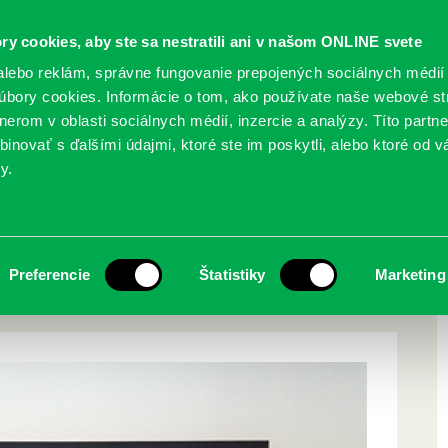
ry cookies, aby ste sa nestratili ani v našom ONLINE svete
lebo reklám, správne fungovanie prepojených sociálnych médií
bory cookies. Informácie o tom, ako používate naše webové st
erom v oblasti sociálnych médií, inzercie a analýzy. Títo partn
GY
SLUŽBY
PODUJATIA
POBOČKY
O KNIŽ
inovať s ďalšími údajmi, ktoré ste im poskytli, alebo ktoré od vá
y.
i vidia svet
ou alebo ako maliari
Preferencie
Štatistiky
Marketing