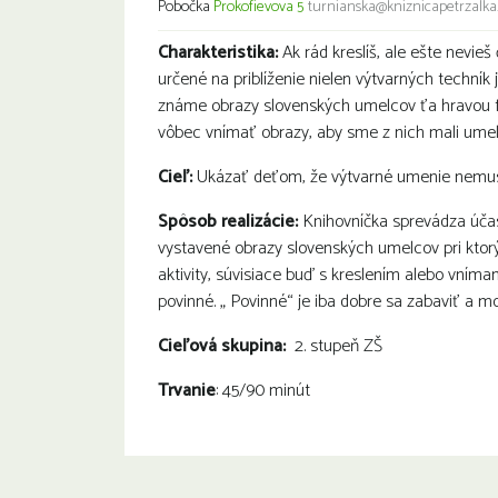
Pobočka
Prokofievova 5
turnianska@kniznicapetrzalka
Charakteristika:
Ak rád kreslíš, ale ešte nevieš 
určené na priblíženie nielen výtvarných techník 
známe obrazy slovenských umelcov ťa hravou fo
vôbec vnímať obrazy, aby sme z nich mali umel
Cieľ:
Ukázať deťom, že výtvarné umenie nemus
Spôsob realizácie:
Knihovníčka sprevádza účast
vystavené obrazy slovenských umelcov pri ktorý
aktivity, súvisiace buď s kreslením alebo vníman
povinné. „ Povinné“ je iba dobre sa zabaviť a 
Cieľová skupina:
2. stupeň ZŠ
Trvanie
: 45/90 minút