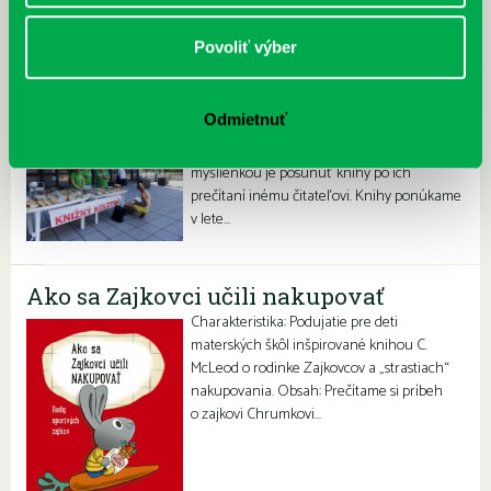
doplnením vyučovacieho predmetu etika.
Cieľ:…
Povoliť výber
Knižný kolotoč
Odmietnuť
Prostredníctvom Knižného kolotoča
ponúkame knihy zadarmo. Hlavnou
myšlienkou je posunúť knihy po ich
prečítaní inému čitateľovi. Knihy ponúkame
v lete…
Ako sa Zajkovci učili nakupovať
Charakteristika: Podujatie pre deti
materských škôl inšpirované knihou C.
McLeod o rodinke Zajkovcov a „strastiach“
nakupovania. Obsah: Prečítame si príbeh
o zajkovi Chrumkovi…