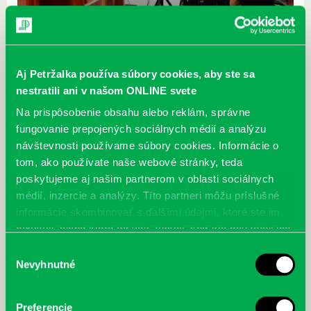
Aj Petržalka používa súbory cookies, aby ste sa
nestratili ani v našom ONLINE svete
Na prispôsobenie obsahu alebo reklám, správne
fungovanie prepojených sociálnych médií a analýzu
návštevnosti používame súbory cookies. Informácie o
tom, ako používate naše webové stránky, teda
poskytujeme aj našim partnerom v oblasti sociálnych
médií, inzercie a analýzy. Títo partneri môžu príslušné
informácie skombinovať s ďalšími údajmi, ktoré ste im
poskytli, alebo ktoré od vás získali, keď ste používali ich
služby.
Výber
Nevyhnutné
súhlasu
Preferencie