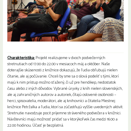
Charakteristika:
Projekt realizujeme v dvoch podvečerných
stretnutiach od 17.00 do 22.00 v mesiacoch máj a október. Naše
doterajšie skúsenosti z knižnice dokazujú, že ľudia obľubujú nielen
čítanie, ale aj počúvanie. Chceli by sme sa o slová podeliť s tými, ktorí
majú k nim prístup možno sťažený, či už pre hendikep, nedostatok
času alebo z iných dôvodov. Vybrané úryvky z kníh nielen slovenských,
ale aj zahraničných autorov a autoriek, čítajú oslovené osobnosti –
herci, spisovatelia, moderátori, ale aj knihovníci a čitatelia Miestnej
knižnice Petržalka a ľudia, ktorí sa zúčastňujú vyššie uvedených aktivít.
Stretnutie navodzuje pocit príjemne stráveného podvečera v knižnici.
Návštevníci majú možnosť pridať sa v ktorýkoľvek čas medzi 16.00 a
22.00 hodinou. Účasť je bezplatná.