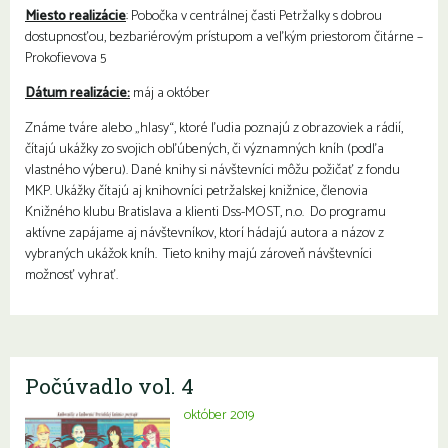
Miesto realizácie
: Pobočka v centrálnej časti Petržalky s dobrou
dostupnosťou, bezbariérovým prístupom a veľkým priestorom čitárne –
Prokofievova 5
Dátum realizácie:
máj a október
Známe tváre alebo „hlasy“, ktoré ľudia poznajú z obrazoviek a rádií,
čítajú ukážky zo svojich obľúbených, či významných kníh (podľa
vlastného výberu). Dané knihy si návštevníci môžu požičať z fondu
MKP. Ukážky čítajú aj knihovníci petržalskej knižnice, členovia
Knižného klubu Bratislava a klienti Dss-MOST, n.o. Do programu
aktívne zapájame aj návštevníkov, ktorí hádajú autora a názov z
vybraných ukážok kníh. Tieto knihy majú zároveň návštevníci
možnosť vyhrať.
Počúvadlo vol. 4
október 2019