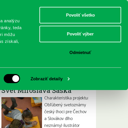
DETI
MLÁDEŽ
DOSPELÍ
Povoliť všetko
 a analýzu
ránky, teda
Povoliť výber
eri môžu
NICI
FEDINOVA
KONTAKTY
s získali,
Odmietnuť
Iné projekty
Zobraziť detaily
Svet Miroslava Šaška
Charakteristika projektu:
Obľúbený svetoznámy
český (hoci pre Čechov
a Slovákov dlho
neznámy) ilustrátor