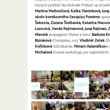
rôznych profesií. Na festivale Prebuď sa (s) kni
Martina Matlovičová, Katka Slaninková, Juraj
okolo komiksového časopisu Pomimo
; spiso
Šebesta, Zuzana Štelbaská, Katarína Macuro
Lasicová, Vanda Raýmanová, Juraj Raýman, Z
Hlavatá
; propagátori čítania a herci:
Barbora Kr
Biznárová
(Osmijanko, n.o.),
Vladimír Zetek
(Di
Kořínková
(EDUdrama),
Miriam Halamičkov
á 
Michalová
(tvorivé workshopy pre najmenších) a