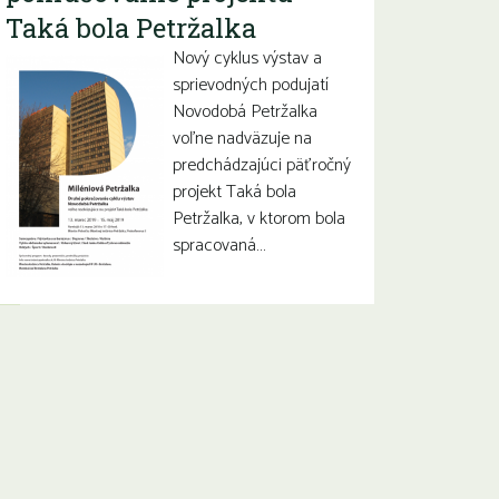
Taká bola Petržalka
Nový cyklus výstav a
sprievodných podujatí
Novodobá Petržalka
voľne nadväzuje na
predchádzajúci päťročný
projekt Taká bola
Petržalka, v ktorom bola
spracovaná…