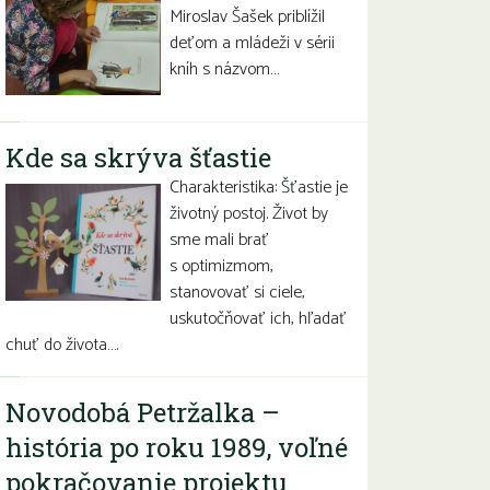
Miroslav Šašek priblížil
deťom a mládeži v sérii
kníh s názvom…
Kde sa skrýva šťastie
Charakteristika: Šťastie je
životný postoj. Život by
sme mali brať
s optimizmom,
stanovovať si ciele,
uskutočňovať ich, hľadať
chuť do života….
Novodobá Petržalka –
história po roku 1989, voľné
pokračovanie projektu