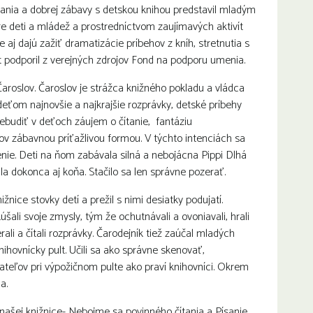
čítania a dobrej zábavy s detskou knihou predstavil mladým
re deti a mládež a prostredníctvom zaujímavých aktivít
e aj dajú zažiť dramatizácie príbehov z kníh, stretnutia s
ekt podporil z verejných zdrojov Fond na podporu umenia.
Čaroslov. Čaroslov je strážca knižného pokladu a vládca
 deťom najnovšie a najkrajšie rozprávky, detské príbehy
ebudiť v deťoch záujem o čítanie, fantáziu
ov zábavnou príťažlivou formou. V týchto intenciách sa
orenie. Deti na ňom zabávala silná a nebojácna Pippi Dlhá
la dokonca aj koňa. Stačilo sa len správne pozerať.
žnice stovky detí a prežil s nimi desiatky podujatí.
skúšali svoje zmysly, tým že ochutnávali a ovoniavali, hrali
erali a čítali rozprávky. Čarodejník tiež zaúčal mladých
nihovnícky pult. Učili sa ako správne skenovať,
ateľov pri výpožičnom pulte ako praví knihovníci. Okrem
a.
y našej knižnice- Nebojme sa povinného čítania a Písanie