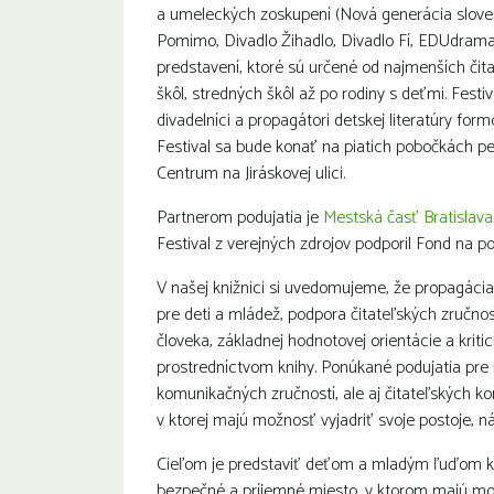
a umeleckých zoskupení (Nová generácia slove
Pomimo, Divadlo Žihadlo, Divadlo Fí, EDUdrama a 
predstavení, ktoré sú určené od najmenších čit
škôl, stredných škôl až po rodiny s deťmi. Festiva
divadelníci a propagátori detskej literatúry fo
Festival sa bude konať na piatich pobočkách pet
Centrum na Jiráskovej ulici.
Partnerom podujatia je
Mestská časť Bratislava
Festival z verejných zdrojov podporil Fond na 
V našej knižnici si uvedomujeme, že propagácia č
pre deti a mládež, podpora čitateľských zručnos
človeka, základnej hodnotovej orientácie a krit
prostredníctvom knihy. Ponúkané podujatia pre m
komunikačných zručností, ale aj čitateľských ko
v ktorej majú možnosť vyjadriť svoje postoje, n
Cieľom je predstaviť deťom a mladým ľuďom kniž
bezpečné a príjemné miesto, v ktorom majú mož