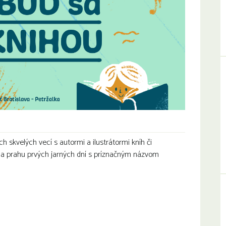
h skvelých vecí s autormi a ilustrátormi kníh či
 na prahu prvých jarných dní s príznačným názvom