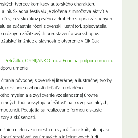
nských tvorcov komiksov autorského charakteru
iní). Skladba festivalu je zložená z množstva aktivít a
ateľov, cez školákov prvého a druhého stupňa základných
lu sa zúčastnia rôzni slovenskí ilustrátori, spisovatelia,
rmou rôznych zážitkových predstavení a workshopov.
ržalskej knižnice a slávnostné otvorenie v Cik Cak
 – Petržalka
,
OSMIJANKO n.o.
a
Fond na podporu umenia
.
podporu umenia.
ítania pôvodnej slovenskej literárnej a ilustračnej tvorby
tí, rozvíjanie osobnosti dieťaťa a mladého
ického myslenia a zvyšovanie vzdelanostnej úrovne
ladých ľudí poskytujú príležitosť na rozvoj sociálnych,
mpetencií. Podujatia sú realizované formou diskusie,
ázory a skúsenosti.
nicu nielen ako miesto na vypožičanie kníh, ale aj ako
nosť stretávať zaujímavých a inšpiratívnych ľudí