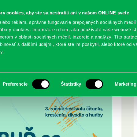
ry cookies, aby ste sa nestratili ani v našom ONLINE svete
lebo reklám, správne fungovanie prepojených sociálnych médií
bory cookies. Informácie o tom, ako používate naše webové st
erom v oblasti sociálnych médií, inzercie a analýzy. Títo partn
GY
SLUŽBY
PODUJATIA
POBOČKY
O KNIŽ
inovať s ďalšími údajmi, ktoré ste im poskytli, alebo ktoré od vá
y.
u
Preferencie
Štatistiky
Marketing