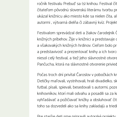
ročník festivalu Prebuď sa (s) knihou. Festival 
čitateľom pôvodnú slovenskú literárnu tvorbu p
ukázal knižnicu ako miesto kde sa nielen číta, al
autormi , výtvarná dielňa či zábavný kvíz. Proj
Festivalom sprevádzal deti a žiakov čarodejník 
knižných príbehov. Žije v knižnici a predstavuje
a všakovakých knižných hrdinov. Cieľom bolo pr
a predstavivosť a prezentovať knihy a ich tvorc
niesol celý festival, a tiež jeho slávnostné otv
Pančucha, ktorá na slávnostné otvorenie privied
Počas troch dní privítal Čaroslov v pobočkách kni
Detičky maľovali, vystrihovali, hrali divadielko, 
futbal, písali, spievali, besedovali s autormi, poz
knihovníkov, ktorí mali odvahu a posadili sa za k
vyhľadávať a požičiavať knižky a obsluhovať čit
toho sa dozvedeli ako sa knihy zakladajú a triedi
Pre staršie deti sme pripravili autorské projekt