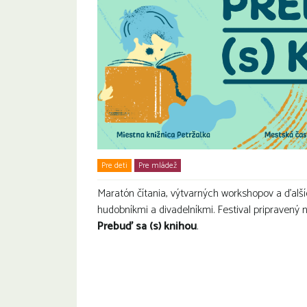
Pre deti
Pre mládež
Rodiny s deťmi
Maratón čítania, výtvarných workshopov a ďalšíc
hudobníkmi a divadelníkmi. Festival pripravený
Prebuď sa (s) knihou
.