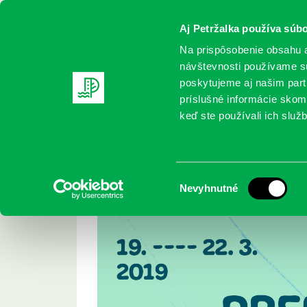
Aj Petržalka používa súbo
Na prispôsobenie obsahu a
návštevnosti používame sú
poskytujeme aj našim partn
REGISTRUJTE SA
ONLINE KATALÓ
príslušné informácie skomb
keď ste používali ich služb
Domov
Projekty
Prebuď sa (s) knihou
Prebuď sa (s) kniho
Výber
Nevyhnutné
súhlasu