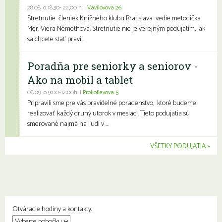
28.08. o 18,30- 22,00 h. |
Vavilovova 26
Stretnutie členiek Knižného klubu Bratislava vedie metodička
Mgr. Viera Némethová. Stretnutie nie je verejným podujatím, ak
sa chcete stať pravi...
Poradňa pre seniorky a seniorov -
Ako na mobil a tablet
08.09. o 9:00-12:00h. |
Prokofievova 5
Pripravili sme pre vás pravidelné poradenstvo, ktoré budeme
realizovať každý druhý utorok v mesiaci. Tieto podujatia sú
smerované najmä na ľudí v ...
VŠETKY PODUJATIA
Otváracie hodiny a kontakty: