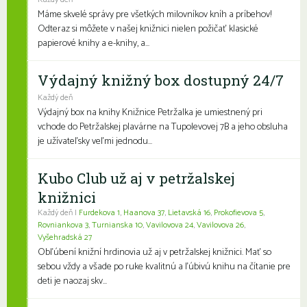
Každý deň
Máme skvelé správy pre všetkých milovníkov kníh a príbehov!
Odteraz si môžete v našej knižnici nielen požičať klasické
papierové knihy a e-knihy, a...
Výdajný knižný box dostupný 24/7
Každý deň
Výdajný box na knihy Knižnice Petržalka je umiestnený pri
vchode do Petržalskej plavárne na Tupolevovej 7B a jeho obsluha
je užívateľsky veľmi jednodu...
Kubo Club už aj v petržalskej
knižnici
Každý deň |
Furdekova 1
,
Haanova 37
,
Lietavská 16
,
Prokofievova 5
,
Rovniankova 3
,
Turnianska 10
,
Vavilovova 24
,
Vavilovova 26
,
Vyšehradská 27
Obľúbení knižní hrdinovia už aj v petržalskej knižnici. Mať so
sebou vždy a všade po ruke kvalitnú a ľúbivú knihu na čítanie pre
deti je naozaj skv...