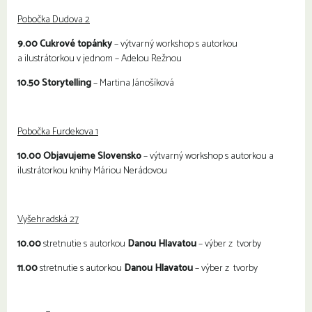
Pobočka Dudova 2
9.00 Cukrové topánky
– výtvarný workshop s autorkou
a ilustrátorkou v jednom – Adelou Režnou
10.50 Storytelling
– Martina Jánošíková
Pobočka Furdekova 1
10.00 Objavujeme Slovensko
– výtvarný workshop s autorkou a
ilustrátorkou knihy Máriou Nerádovou
Vyšehradská 27
10.00
stretnutie s autorkou
Danou Hlavatou
– výber z tvorby
11.00
stretnutie s autorkou
Danou Hlavatou
– výber z tvorby