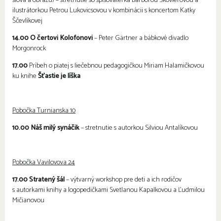
slova a obrazu) – stretnutie so spisovateľka Barborou Škovierovou a
ilustrátorkou Petrou Lukovicsovou v kombinácii s koncertom Katky
Ščevlíkovej
14.00 O čertovi Kolofónovi
– Peter Gärtner a bábkové divadlo
Morgonrock
17.00
Príbeh o piatej s liečebnou pedagogičkou Miriam Halamičkovou
ku knihe
Šťastie je líška
Pobočka Turnianska 10
10.00 Náš milý synáčik
– stretnutie s autorkou Silviou Antalíkovou
Pobočka Vavilovova 24
17.00 Stratený šál
– výtvarný workshop pre deti a ich rodičov
s autorkami knihy a logopedičkami Svetlanou Kapalkovou a Ľudmilou
Mičianovou