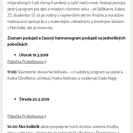
inšpiratívnych ľudí rôznych profesií a zažiť niečo nové. Festival ponúka
pestrý program pre deti a mladých rôzneho veku – od škôlkarov, žiakov
ZŠ, študentov SŠ až po rodiny s najmenšími deťmi. Knižnica má dobre
nadviazanú spoluprácu s materskými, základnými a strednými školami
v Petržalke, ale aj mimo nej.
Zoznam podujatí a časový harmonogram podujatí na jednotlivých
pobočkách
Utorok 19.3.2019
Pobočka Prokofievova 5
17.00
Slávnostné otvorenie festivalu – o hudobný program sa postará
Katka Ščevlíková, účinkujú hostia festivalu a moderuje Dado Nagy.
Streda 20.3.2019
Pobočka Prokofievova 5
10.00 Ako kolibrík
alebo prepojenie troch druhov umenia (hudby,