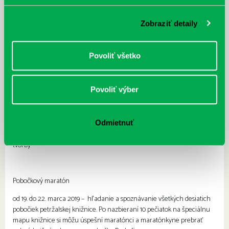
Zobraziť detaily
Pobočka Dudova 2
9.00 Kráľovskí agenti
– výtvarný workshop s ilustrátorom Ďurom
Povoliť všetko
Baloghom
Povoliť výber
Pobočka Furdekova 1
9.00 Pupo a fazuľka
– stretnutie s autorkou Hanou Lasicovou
Odmietnuť
10.30 Zuzana Csontosová
– stretnutie so spisovateľkou a výber z jej
tvorby
Pobočkový maratón
od 19. do 22. marca 2019 – hľadanie a spoznávanie všetkých desiatich
pobočiek petržalskej knižnice. Po nazbieraní 10 pečiatok na špeciálnu
mapu knižnice si môžu úspešní maratónci a maratónkyne prebrať