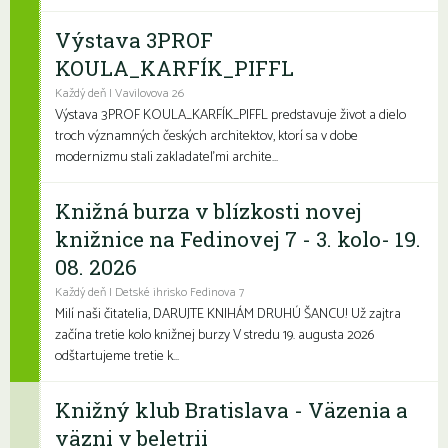
Výstava 3PROF
KOULA_KARFÍK_PIFFL
Každý deň | Vavilovova 26
Výstava 3PROF KOULA_KARFÍK_PIFFL predstavuje život a dielo
troch významných českých architektov, ktorí sa v dobe
modernizmu stali zakladateľmi archite...
Knižná burza v blízkosti novej
knižnice na Fedinovej 7 - 3. kolo- 19.
08. 2026
Každý deň | Detské ihrisko Fedinova 7
Milí naši čitatelia, DARUJTE KNIHÁM DRUHÚ ŠANCU! Už zajtra
začína tretie kolo knižnej burzy V stredu 19. augusta 2026
odštartujeme tretie k...
Knižný klub Bratislava - Väzenia a
väzni v beletrii