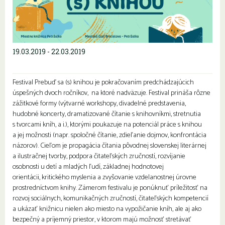
19.03.2019 - 22.03.2019
Festival Prebuď sa (s) knihou je pokračovaním predchádzajúcich
úspešných dvoch ročníkov, na ktoré nadväzuje. Festival prináša rôzne
zážitkové formy (výtvarné workshopy, divadelné predstavenia,
hudobné koncerty, dramatizované čítanie s knihovníkmi, stretnutia
s tvorcami kníh, a i.), ktorými poukazuje na potenciál práce s knihou
a jej možnosti (napr. spoločné čítanie, zdieľanie dojmov, konfrontácia
názorov). Cieľom je propagácia čítania pôvodnej slovenskej literárnej
a ilustračnej tvorby, podpora čitateľských zručností, rozvíjanie
osobnosti u detí a mladých ľudí, základnej hodnotovej
orientácii, kritického myslenia a zvyšovanie vzdelanostnej úrovne
prostredníctvom knihy. Zámerom festivalu je ponúknuť príležitosť na
rozvoj sociálnych, komunikačných zručností, čitateľských kompetencií
a ukázať knižnicu nielen ako miesto na vypožičanie kníh, ale aj ako
bezpečný a príjemný priestor, v ktorom majú možnosť stretávať