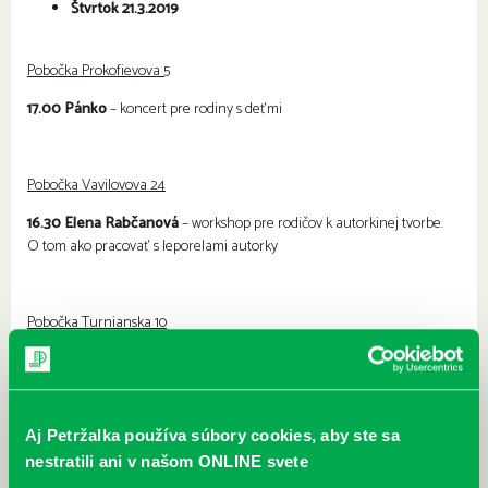
Štvrtok 21.3.2019
Pobočka Prokofievova 5
17.00 Pánko
– koncert pre rodiny s deťmi
Pobočka Vavilovova 24
16.30 Elena Rabčanová
– workshop pre rodičov k autorkinej tvorbe.
O tom ako pracovať s leporelami autorky
Pobočka Turnianska 10
9.00 Emil z hôr
– stretnutie s autorom Jurajom Raýmanom
Vyšehradská 27
Aj Petržalka používa súbory cookies, aby ste sa
nestratili ani v našom ONLINE svete
10.00 Bábo-uka
– výtvarný workshop pre najmenších (18 – 36