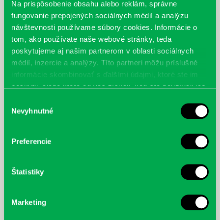
mesiacov)
Na prispôsobenie obsahu alebo reklám, správne
fungovanie prepojených sociálnych médií a analýzu
návštevnosti používame súbory cookies. Informácie o
Piatok 22.3.2019
tom, ako používate naše webové stránky, teda
poskytujeme aj našim partnerom v oblasti sociálnych
médií, inzercie a analýzy. Títo partneri môžu príslušné
Pobočka Prokofievova 5
informácie skombinovať s ďalšími údajmi, ktoré ste im
10.30 Katarína Macurová
– výtvarný workshop inšpirovaný
poskytli, alebo ktoré od vás získali, keď ste používali ich
autorkinou tvorbou
služby.
Výber
Nevyhnutné
súhlasu
Pobočka Vavilovova 24
Preferencie
9.30 Špinuška
– workshop s liečebnou pedagogičkou Miriam
Halamičkovou
Štatistiky
Pobočka Turnianska 10
Marketing
9.30 Starovek pod lupou
– stretnutie so spisovateľkou Martou
Hlušíkovou