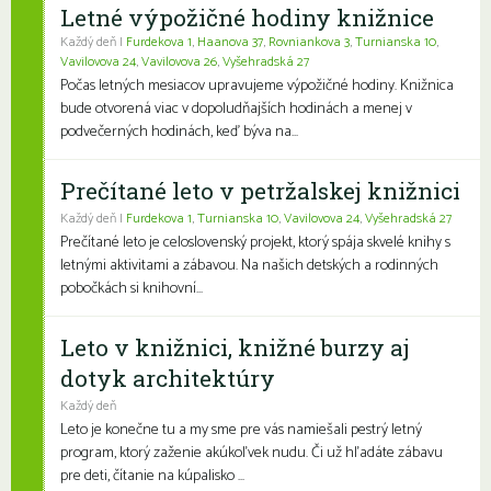
Letné výpožičné hodiny knižnice
Každý deň |
Furdekova 1
,
Haanova 37
,
Rovniankova 3
,
Turnianska 10
,
Vavilovova 24
,
Vavilovova 26
,
Vyšehradská 27
Počas letných mesiacov upravujeme výpožičné hodiny. Knižnica
bude otvorená viac v dopoludňajších hodinách a menej v
podvečerných hodinách, keď býva na...
Prečítané leto v petržalskej knižnici
Každý deň |
Furdekova 1
,
Turnianska 10
,
Vavilovova 24
,
Vyšehradská 27
Prečítané leto je celoslovenský projekt, ktorý spája skvelé knihy s
letnými aktivitami a zábavou. Na našich detských a rodinných
pobočkách si knihovní...
Leto v knižnici, knižné burzy aj
dotyk architektúry
Každý deň
Leto je konečne tu a my sme pre vás namiešali pestrý letný
program, ktorý zaženie akúkoľvek nudu. Či už hľadáte zábavu
pre deti, čítanie na kúpalisko ...