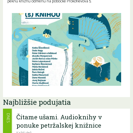
peknú knižnú odmenu na pobočke Prokofievova 5.
Najbližšie podujatia
Čítame ušami. Audioknihy v
DNES
ponuke petržalskej knižnice