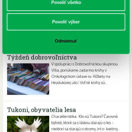
Povoliť všetko
Povoliť výber
Odmietnuť
Týždeň dobrovoľníctva
V spolupráci s Dobrovoľníckou skupinou
Vŕba, ponúkame zadarmo knihy v
Onkologickom ústave sv. Alžbety na
Heydukovej ulici. Voľné knihy sú…
Tukoni, obyvatelia lesa
Charakteristika: Kto sú Tukoni? Čarovné
bytosti, ktoré sa s láskou starajú o les –
niektorí sa starajú o stromy, iní o kvetiny…