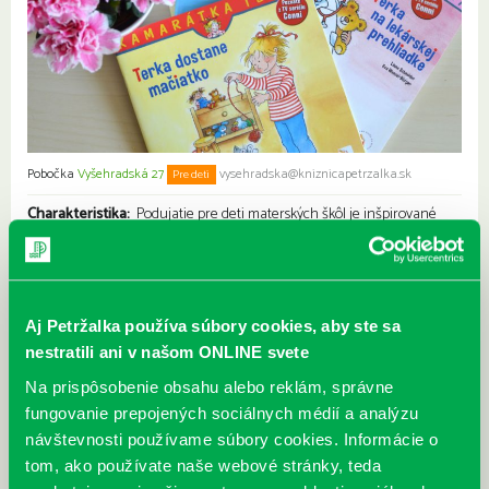
Pobočka
Vyšehradská 27
vysehradska@kniznicapetrzalka.sk
Pre deti
Charakteristika:
Podujatie pre deti materských škôl je inšpirované
populárnou sériou kníh Liane Schneider
Spôsob realizácie:
Spoločne si prečítame knižku, porozprávame sa o vplyve hudby na náš
Aj Petržalka používa súbory cookies, aby ste sa
život. Vysvetlíme si rôzne hruhy hudobných nástrojov ( dychové,
nestratili ani v našom ONLINE svete
sláčikoví, bicie, strunové). na konci sa s deťmi zahráme na hudobnú
kapelu.
Na prispôsobenie obsahu alebo reklám, správne
fungovanie prepojených sociálnych médií a analýzu
Cieľ:
Priblížiť deťom hudbu a ukázať im rozmanitosť hudobných
návštevnosti používame súbory cookies. Informácie o
nástrojov
tom, ako používate naše webové stránky, teda
Cieľová skupina
: Deti MŠ