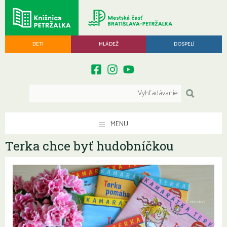
DETI
MLÁDEŽ
DOSPELÍ
MENU
Terka chce byť hudobníčkou