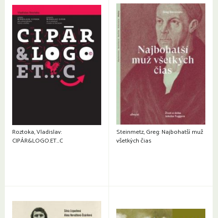
Roztoka, Vladislav:
Steinmetz, Greg: Najbohatší muž
CIPÁR&LOGO.ET…C
všetkých čias