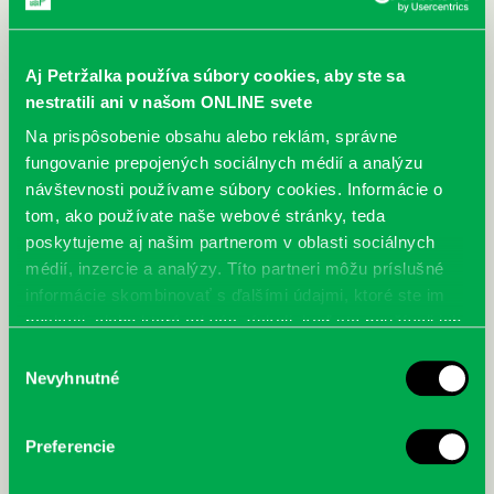
Aj Petržalka používa súbory cookies, aby ste sa
nestratili ani v našom ONLINE svete
Na prispôsobenie obsahu alebo reklám, správne
fungovanie prepojených sociálnych médií a analýzu
návštevnosti používame súbory cookies. Informácie o
tom, ako používate naše webové stránky, teda
Rooney, Anne: Príbeh chémie :
Čepčeková, Lenka: Dráma nie je
poskytujeme aj našim partnerom v oblasti sociálnych
od periodickej tabuľky prvkov až
súťaž
médií, inzercie a analýzy. Títo partneri môžu príslušné
po nanotechnológie
informácie skombinovať s ďalšími údajmi, ktoré ste im
poskytli, alebo ktoré od vás získali, keď ste používali ich
služby.
Výber
Nevyhnutné
súhlasu
Preferencie