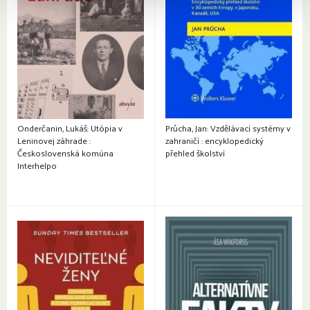
Onderčanin, Lukáš: Utópia v
Průcha, Jan: Vzdělávací systémy v
Leninovej záhrade :
zahraničí : encyklopedický
Československá komúna
přehled školství
Interhelpo