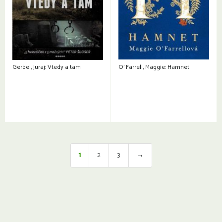
Gerbel, Juraj: Vtedy a tam
O’ Farrell, Maggie: Hamnet
1
2
3
→
Otváracie hodiny a kontakty: