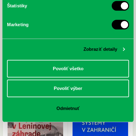
Štatistiky
Marketing
Zobraziť detaily
Silberman, Steve: NeuroKmene :
Šťastný, Karol: Vtáky Česka a
príbehy autizmu a neurodiverzity
Slovenska : Ottov obrazový atlas
Povoliť všetko
Povoliť výber
Odmietnuť