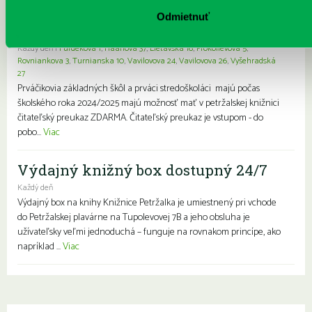
knižnice- zápis prváčikov a prvákov
Odmietnuť
zdarma
Každý deň |
Furdekova 1
,
Haanova 37
,
Lietavská 16
,
Prokofievova 5
,
Rovniankova 3
,
Turnianska 10
,
Vavilovova 24
,
Vavilovova 26
,
Vyšehradská
27
Prváčikovia základných škôl a prváci stredoškoláci majú počas
školského roka 2024/2025 majú možnosť mať v petržalskej knižnici
čitateľský preukaz ZDARMA. Čitateľský preukaz je vstupom - do
pobo...
Viac
Výdajný knižný box dostupný 24/7
Každý deň
Výdajný box na knihy Knižnice Petržalka je umiestnený pri vchode
do Petržalskej plavárne na Tupolevovej 7B a jeho obsluha je
užívateľsky veľmi jednoduchá – funguje na rovnakom princípe, ako
napríklad ...
Viac