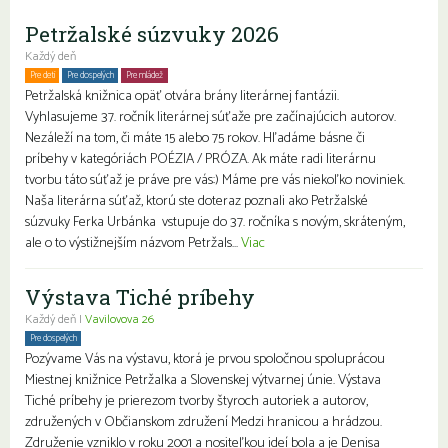
Petržalské súzvuky 2026
Každý deň
Pre deti
Pre dospelých
Pre mládež
Petržalská knižnica opäť otvára brány literárnej fantázii.
Vyhlasujeme 37. ročník literárnej súťaže pre začínajúcich autorov.
Nezáleží na tom, či máte 15 alebo 75 rokov. Hľadáme básne či
príbehy v kategóriách POÉZIA / PRÓZA. Ak máte radi literárnu
tvorbu táto súťaž je práve pre vás:) Máme pre vás niekoľko noviniek.
Naša literárna súťaž, ktorú ste doteraz poznali ako Petržalské
súzvuky Ferka Urbánka vstupuje do 37. ročníka s novým, skráteným,
ale o to výstižnejším názvom Petržals...
Viac
Výstava Tiché príbehy
Každý deň |
Vavilovova 26
Pre dospelých
Pozývame Vás na výstavu, ktorá je prvou spoločnou spoluprácou
Miestnej knižnice Petržalka a Slovenskej výtvarnej únie. Výstava
Tiché príbehy je prierezom tvorby štyroch autoriek a autorov,
združených v Občianskom združení Medzi hranicou a hrádzou.
Združenie vzniklo v roku 2001 a nositeľkou ideí bola a je Denisa