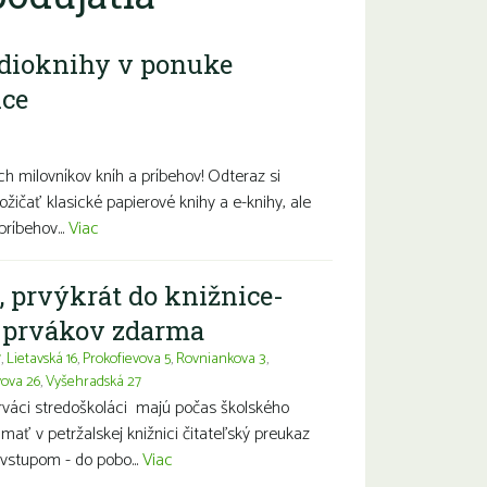
dioknihy v ponuke
ice
diny s deťmi
Seniori
Znevýhodnení
h milovníkov kníh a príbehov! Odteraz si
ožičať klasické papierové knihy a e-knihy, ale
príbehov...
Viac
, prvýkrát do knižnice-
a prvákov zdarma
7
,
Lietavská 16
,
Prokofievova 5
,
Rovniankova 3
,
vova 26
,
Vyšehradská 27
prváci stredoškoláci majú počas školského
ť v petržalskej knižnici čitateľský preukaz
vstupom - do pobo...
Viac