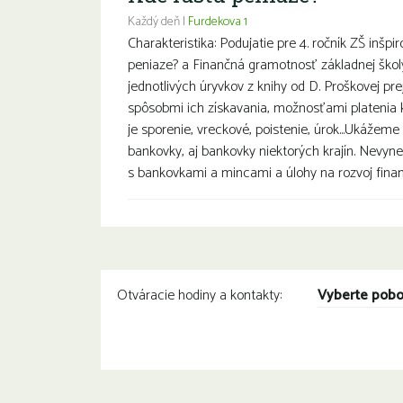
Každý deň |
Furdekova 1
Charakteristika: Podujatie pre 4. ročník ZŠ inšp
peniaze? a Finančná gramotnosť základnej ško
jednotlivých úryvkov z knihy od D. Proškovej pre
spôsobmi ich získavania, možnosťami platenia k
je sporenie, vreckové, poistenie, úrok...Ukážeme
bankovky, aj bankovky niektorých krajín. Nevyne
s bankovkami a mincami a úlohy na rozvoj finanč
Vyberte pob
Otváracie hodiny a kontakty: