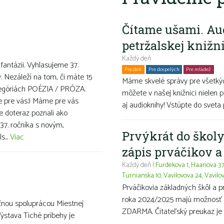
Čítame ušami. Au
petržalskej knižn
Každý deň
 fantázii. Vyhlasujeme 37.
Pre deti
Pre dospelých
Pre mládež
Ro
v. Nezáleží na tom, či máte 15
Máme skvelé správy pre všetkýc
ategóriách POÉZIA / PRÓZA.
môžete v našej knižnici nielen p
ve pre vás:) Máme pre vás
aj audioknihy! Vstúpte do sveta 
te doteraz poznali ako
37. ročníka s novým,
Prvýkrát do školy
s...
Viac
zápis prváčikov 
Každý deň |
Furdekova 1
,
Haanova 3
Turnianska 10
,
Vavilovova 24
,
Vavilo
Prváčikovia základných škôl a 
roka 2024/2025 majú možnosť ma
čnou spoluprácou Miestnej
ZDARMA. Čitateľský preukaz je 
Výstava Tiché príbehy je