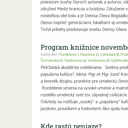
prierezom tvorby štyroch autoriek a autorov, 
združení Medzi hranicou a hrádzou. Združenie v
nositeľkou ideí bola a je Denisa Olexa Bogdal
členov naprieč generáciami, lokalitami aj umel
Tiché príbehy predstavuje tvorbu Denisy Olexa 
Program knižnice novemb
Každý deň |
Furdekova 1
,
Haanova 37
,
Lietavská 16
,
Prok
Turnianska 10
,
Vavilovova 24
,
Vavilovova 26
,
Vyšehrads
Petržalská akadémia vzdelávania Siedma pred
populárna kultúra“, lektor: Mgr et Mgr. Jozef Kova
a teoretik dizajnu, prorektor pre umeleckú činn
Rozdelenie umenia na vysoké umenie a mainst
rozdelilo umelecký svet tzv. západnej civilizácie
Odvtedy sa rozlišuje „vysoký“ a „populárny“ kul
jazykom, pravidlami a hodnotami. Ako spolu koex
Kde rastú peniaze?