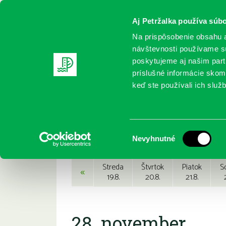
Aj Petržalka používa súbo
Na prispôsobenie obsahu a
návštevnosti používame sú
poskytujeme aj našim partn
REGISTRUJTE SA
ONLINE KATALÓ
príslušné informácie skomb
keď ste používali ich služb
Domov
Podujatia
Podujatia
Výber
Nevyhnutné
súhlasu
Streda
Štvrtok
Piatok
S
«
19.8.
20.8.
21.8.
28. november