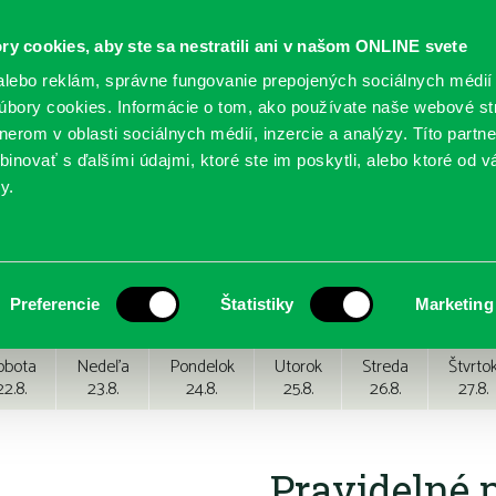
ry cookies, aby ste sa nestratili ani v našom ONLINE svete
lebo reklám, správne fungovanie prepojených sociálnych médií
bory cookies. Informácie o tom, ako používate naše webové st
erom v oblasti sociálnych médií, inzercie a analýzy. Títo partn
GY
SLUŽBY
PODUJATIA
POBOČKY
O KNIŽ
inovať s ďalšími údajmi, ktoré ste im poskytli, alebo ktoré od vá
y.
Preferencie
Štatistiky
Marketing
obota
Nedeľa
Pondelok
Utorok
Streda
Štvrto
22.8.
23.8.
24.8.
25.8.
26.8.
27.8.
Pravidelné 