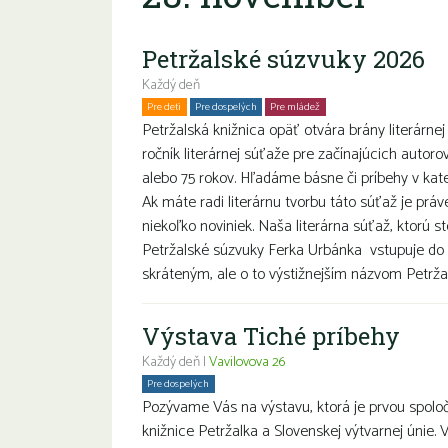
Petržalské súzvuky 2026
Každý deň
Pre deti
Pre dospelých
Pre mládež
Petržalská knižnica opäť otvára brány literárnej
ročník literárnej súťaže pre začínajúcich autoro
alebo 75 rokov. Hľadáme básne či príbehy v k
Ak máte radi literárnu tvorbu táto súťaž je prá
niekoľko noviniek. Naša literárna súťaž, ktorú s
Petržalské súzvuky Ferka Urbánka vstupuje do 
skráteným, ale o to výstižnejším názvom Petržal
Výstava Tiché príbehy
Každý deň |
Vavilovova 26
Pre dospelých
Pozývame Vás na výstavu, ktorá je prvou spolo
knižnice Petržalka a Slovenskej výtvarnej únie. 