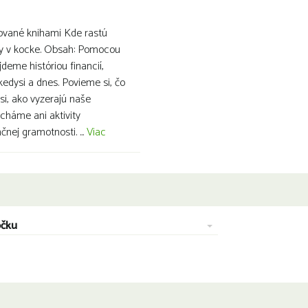
irované knihami Kde rastú
ly v kocke. Obsah: Pomocou
jdeme históriou financií,
edysi a dnes. Povieme si, čo
 si, ako vyzerajú naše
cháme ani aktivity
nej gramotnosti. ...
Viac
očku