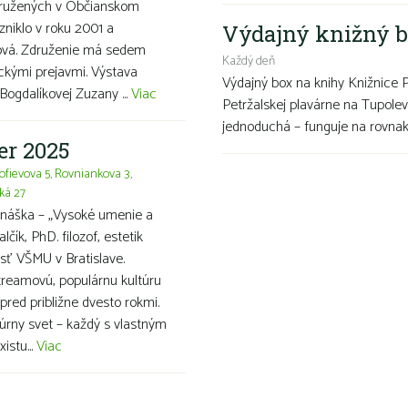
združených v Občianskom
zniklo v roku 2001 a
Výdajný knižný b
íková. Združenie má sedem
Každý deň
eckými prejavmi. Výstava
Výdajný box na knihy Knižnice 
Bogdalíkovej Zuzany ...
Viac
Petržalskej plavárne na Tupolev
jednoduchá – funguje na rovnako
er 2025
ofievova 5
,
Rovniankova 3
,
ká 27
náška – „Vysoké umenie a
lčík, PhD. filozof, estetik
osť VŠMU v Bratislave.
reamovú, populárnu kultúru
 pred približne dvesto rokmi.
túrny svet – každý s vlastným
istu...
Viac