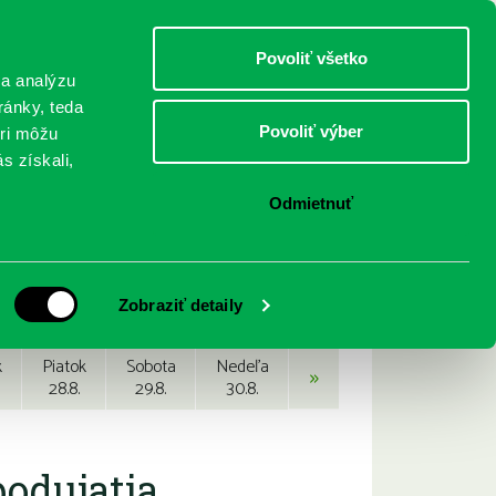
DETI
MLÁDEŽ
DOSPELÍ
Povoliť všetko
 a analýzu
ránky, teda
Povoliť výber
eri môžu
NICI
FEDINOVA
KONTAKTY
s získali,
Odmietnuť
Zobraziť detaily
k
Piatok
Sobota
Nedeľa
»
28.8.
29.8.
30.8.
podujatia