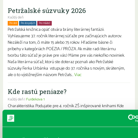
Petržalské súzvuky 2026
Každý deň
Pre deti
Pre dospelých
Pre mládež
Petržalská knižnica opäť otvára brány literárnej fantázii.
Vyhlasujeme 37. ročník literárnej súťaže pre začínajúcich autorov.
Nezáleží na tom, či máte 15 alebo 75 rokov. Hľadáme básne či
príbehy v kategóriách POÉZIA / PRÓZA. Ak máte radi literárnu
tvorbu táto súťaž je práve pre vás:) Máme pre vás niekoľko noviniek.
Naša literárna súťaž, ktorú ste doteraz poznali ako Petržalské
súzvuky Ferka Urbánka vstupuje do 37. ročníka s novým, skráteným,
ale o to výstižnejším názvom Petržals...
Viac
Kde rastú peniaze?
Každý deň |
Furdekova 1
Charakteristika: Podujatie pre 4. ročník ZŠ inšpirované knihami Kde
rastú peniaze? a Finančná gramotnosť základnej školy v kocke.
Obsah: Pomocou jednotlivých úryvkov z knihy od D. Proškovej
prejdeme históriou financií, spôsobmi ich získavania, možnosťami
platenia kedysi a dnes. Povieme si, čo je sporenie, vreckové, poistenie,