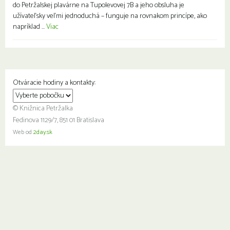
do Petržalskej plavárne na Tupolevovej 7B a jeho obsluha je
užívateľsky veľmi jednoduchá – funguje na rovnakom princípe, ako
napríklad ...
Viac
Otváracie hodiny a kontakty:
© Knižnica Petržalka
Fedinova 1129/7, 851 01 Bratislava
Web od
2day.sk