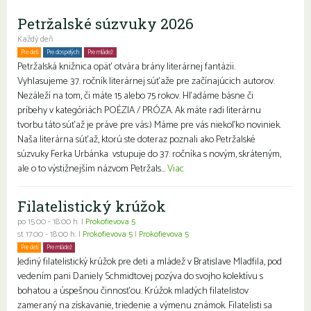
Petržalské súzvuky 2026
Každý deň
Pre deti
Pre dospelých
Pre mládež
Petržalská knižnica opäť otvára brány literárnej fantázii.
Vyhlasujeme 37. ročník literárnej súťaže pre začínajúcich autorov.
Nezáleží na tom, či máte 15 alebo 75 rokov. Hľadáme básne či
príbehy v kategóriách POÉZIA / PRÓZA. Ak máte radi literárnu
tvorbu táto súťaž je práve pre vás:) Máme pre vás niekoľko noviniek.
Naša literárna súťaž, ktorú ste doteraz poznali ako Petržalské
súzvuky Ferka Urbánka vstupuje do 37. ročníka s novým, skráteným,
ale o to výstižnejším názvom Petržals...
Viac
Filatelistický krúžok
po 15:00 - 18:00 h. |
Prokofievova 5
st 17:00 - 18:00 h. |
Prokofievova 5
|
Prokofievova 5
Pre deti
Pre mládež
Jediný filatelistický krúžok pre deti a mládež v Bratislave Mladfila, pod
vedením pani Daniely Schmidtovej pozýva do svojho kolektívu s
bohatou a úspešnou činnosťou. Krúžok mladých filatelistov
zameraný na získavanie, triedenie a výmenu známok. Filatelisti sa