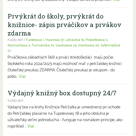
Prvýkrát do školy, prvýkrát do
knižnice- zápis prváčikov a prvákov
zdarma
Každý deň |
Furdekova 1
,
Haanova 37
,
Lietavská 16
,
Prokofievova 5
,
Rovniankova 3
,
Turnianska 10
,
Vavilovova 24
,
Vavilovova 26
,
Vyšehradská
27
Prváčikovia základných škôl a prváci stredoškoláci majú počas
školského roka 2024/2025 majú možnosť mať v petržalskej knižnici
čitateľský preukaz ZDARMA. Čitateľský preukaz je vstupom - do
pobo...
Viac
Výdajný knižný box dostupný 24/7
Každý deň
Výdajný box na knihy Knižnice Petržalka je umiestnený pri vchode
do Petržalskej plavárne na Tupolevovej 7B a jeho obsluha je
užívateľsky veľmi jednoduchá – funguje na rovnakom princípe, ako
napríklad ...
Viac