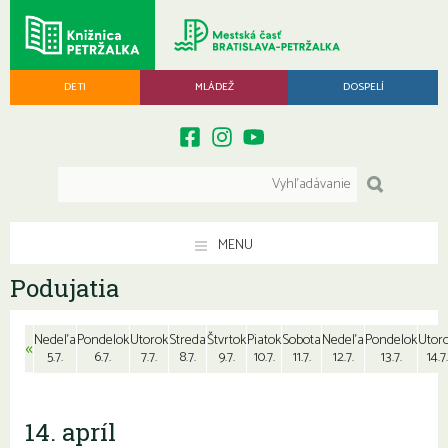
DETI
MLÁDEŽ
DOSPELÍ
MENU
Podujatia
Nedeľa
Pondelok
Utorok
Streda
Štvrtok
Piatok
Sobota
Nedeľa
Pondelok
Utor
«
5.7.
6.7.
7.7.
8.7.
9.7.
10.7.
11.7.
12.7.
13.7.
14.7.
14. apríl