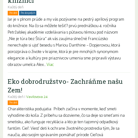
knižnici
Každý deň
Pre deti
Pre dospelých
Rodiny s deťmi
Jar je v plnom prúde a my vás pozývame na pestrý aprílový program
do knižnice. Na čo sa môžete tešiť? prvú prednáškou 4. ročníka
Petržalskej akadémie vzdelávania s pútavou témou pod názvom
„Nie je túra bez Štúra“ ak vás zaujíma slnečné Francúzsko
nenechajte si ujsť besedu s Mariou Danthine – Dopjerovou, ktorá
porozpráva o živote v krajine, ktorá je pre mnohých synonymom
elegancie a kultúry pre priaznivcov umenia sme pripravili výstavu
obrazov umelca Alex...
Viac
Eko dobrodružstvo- Zachráňme našu
Zem!
Každý deň |
Vavilovova 24
Pre deti
Charakteristika podujatia: Príbeh začína v momente, keď smeti
vyhodíme do koša. Z príbehu sa dozvieme, čo sa deje so smeťami na
smetisku, ako funguje recyklácia a kto je ten tajomný odpadkový
fantóm. Cieľ: Viesť deti k ochrane životného prostredia tým, že sa
naučia, ako svojím správaním pomáhať prírode Cieľová