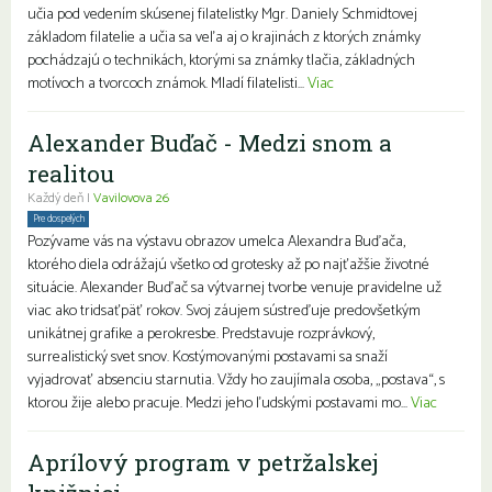
učia pod vedením skúsenej filatelistky Mgr. Daniely Schmidtovej
základom filatelie a učia sa veľa aj o krajinách z ktorých známky
pochádzajú o technikách, ktorými sa známky tlačia, základných
motívoch a tvorcoch známok. Mladí filatelisti...
Viac
Alexander Buďač - Medzi snom a
realitou
Každý deň |
Vavilovova 26
Pre dospelých
Pozývame vás na výstavu obrazov umelca Alexandra Buďača,
ktorého diela odrážajú všetko od grotesky až po najťažšie životné
situácie. Alexander Buďač sa výtvarnej tvorbe venuje pravidelne už
viac ako tridsaťpäť rokov. Svoj záujem sústreďuje predovšetkým
unikátnej grafike a perokresbe. Predstavuje rozprávkový,
surrealistický svet snov. Kostýmovanými postavami sa snaží
vyjadrovať absenciu starnutia. Vždy ho zaujímala osoba, „postava“, s
ktorou žije alebo pracuje. Medzi jeho ľudskými postavami mo...
Viac
Aprílový program v petržalskej