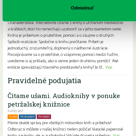
Tie otravné králiky, alebo daj mi
pokoj, neotravuj!
Odmietnuť
Každý deň |
Turnianska 10
Charakteristika: Interaktívne čítanie z knihy o ufrflanom medveďovi
a králikoch, ktorí ho nenechajú uzatvoriť sa v jeho osamelom svete.
Kniha je príbehom o priateľstve, pomoci a o záujme o druhých.
Spôsob realizácie: Spoločne si knihu prečítame. Príbeh je
jednoduchý, zrozumiteľný, doplnený o nádherné ilustrácie.
Porozprávame sa o priateľstve, o vzájomnej pomoci medzi ľuďmi,
uvedieme si aj príklady, ako si vieme jeden druhému pomôcť. Aké
emócie sprevádzajú hlavného predstaviteľa knihy? Je šť...
Viac
Pravidelné podujatia
Čítame ušami. Audioknihy v ponuke
petržalskej knižnice
Každý deň
Pre deti
Pre dospelých
Pre mládež
Rodiny s deťmi
Seniori
Znevýhodnení
Máme skvelé správy pre všetkých milovníkov kníh a príbehov!
Odteraz si môžete v našej knižnici nielen požičať klasické papierové
knihy a e-knihy, ale aj audioknihy! Vstúpte do sveta príbehov...
Viac