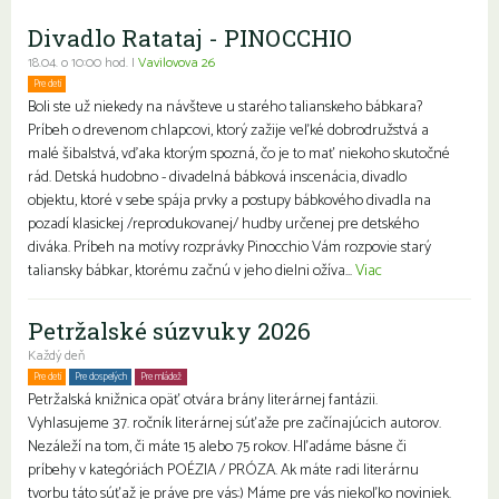
Divadlo Ratataj - PINOCCHIO
18.04. o 10:00 hod. |
Vavilovova 26
Pre deti
Boli ste už niekedy na návšteve u starého talianskeho bábkara?
Príbeh o drevenom chlapcovi, ktorý zažije veľké dobrodružstvá a
malé šibalstvá, vďaka ktorým spozná, čo je to mať niekoho skutočné
rád. Detská hudobno - divadelná bábková inscenácia, divadlo
objektu, ktoré v sebe spája prvky a postupy bábkového divadla na
pozadí klasickej /reprodukovanej/ hudby určenej pre detského
diváka. Príbeh na motívy rozprávky Pinocchio Vám rozpovie starý
taliansky bábkar, ktorému začnú v jeho dielni ožíva...
Viac
Petržalské súzvuky 2026
Každý deň
Pre deti
Pre dospelých
Pre mládež
Petržalská knižnica opäť otvára brány literárnej fantázii.
Vyhlasujeme 37. ročník literárnej súťaže pre začínajúcich autorov.
Nezáleží na tom, či máte 15 alebo 75 rokov. Hľadáme básne či
príbehy v kategóriách POÉZIA / PRÓZA. Ak máte radi literárnu
tvorbu táto súťaž je práve pre vás:) Máme pre vás niekoľko noviniek.