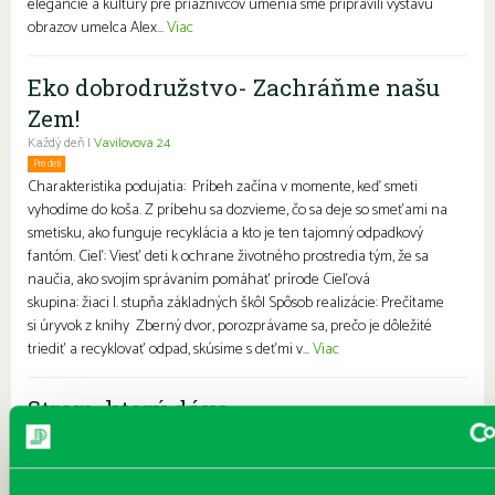
elegancie a kultúry pre priaznivcov umenia sme pripravili výstavu
obrazov umelca Alex...
Viac
Eko dobrodružstvo- Zachráňme našu
Zem!
Každý deň |
Vavilovova 24
Pre deti
Charakteristika podujatia: Príbeh začína v momente, keď smeti
vyhodíme do koša. Z príbehu sa dozvieme, čo sa deje so smeťami na
smetisku, ako funguje recyklácia a kto je ten tajomný odpadkový
fantóm. Cieľ: Viesť deti k ochrane životného prostredia tým, že sa
naučia, ako svojím správaním pomáhať prírode Cieľová
skupina: žiaci I. stupňa základných škôl Spôsob realizácie: Prečítame
si úryvok z knihy Zberný dvor, porozprávame sa, prečo je dôležité
triediť a recyklovať odpad, skúsime s deťmi v...
Viac
Strom, ktorý dáva
Každý deň |
Turnianska 10
Pre deti
Charakteristika podujatia: Podujatie pre deti základnej školy, ktoré je