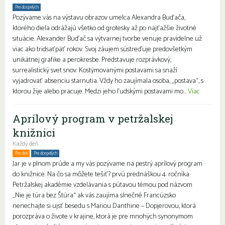
Pre dospelých
Pozývame vás na výstavu obrazov umelca Alexandra Buďača,
ktorého diela odrážajú všetko od grotesky až po najťažšie životné
situácie. Alexander Buďač sa výtvarnej tvorbe venuje pravidelne už
viac ako tridsaťpäť rokov. Svoj záujem sústreďuje predovšetkým
unikátnej grafike a perokresbe. Predstavuje rozprávkový,
surrealistický svet snov. Kostýmovanými postavami sa snaží
vyjadrovať absenciu starnutia. Vždy ho zaujímala osoba, „postava“, s
ktorou žije alebo pracuje. Medzi jeho ľudskými postavami mo...
Viac
Aprílový program v petržalskej
knižnici
Každý deň
Pre deti
Pre dospelých
Rodiny s deťmi
Jar je v plnom prúde a my vás pozývame na pestrý aprílový program
do knižnice. Na čo sa môžete tešiť? prvú prednáškou 4. ročníka
Petržalskej akadémie vzdelávania s pútavou témou pod názvom
„Nie je túra bez Štúra“ ak vás zaujíma slnečné Francúzsko
nenechajte si ujsť besedu s Mariou Danthine – Dopjerovou, ktorá
porozpráva o živote v krajine, ktorá je pre mnohých synonymom