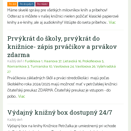
Pre deti
Pre dospelých
Pre mládež
Rodiny s deťmi
Seniori
Znevýhodnení
Máme skvelé správy pre všetkých milovníkov kníh a príbehov!
Odteraz si môžete v našej knižnici nielen požičať klasické papierové
knihy a e-knihy, ale aj audioknihy! Vstúpte do sveta príbehov...
Viac
Prvýkrát do školy, prvýkrát do
knižnice- zápis prváčikov a prvákov
zdarma
Každý deň |
Furdekova 1
,
Haanova 37
,
Lietavská 16
,
Prokofievova 5
,
Rovniankova 3
,
Turnianska 10
,
Vavilovova 24
,
Vavilovova 26
,
Vyšehradská
27
Prváčikovia základných škôl a prváci stredoškoláci majú počas
školského roka 2024/2025 majú možnosť mať v petržalskej knižnici
čitateľský preukaz ZDARMA. Čitateľský preukaz je vstupom - do
pobo...
Viac
Výdajný knižný box dostupný 24/7
Každý deň
Výdajný box na knihy Knižnice Petržalka je umiestnený pri vchode