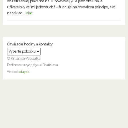
do Petržalskej plavárne na Tupolevovej 7B a jeho obsluha je
užívateľsky veľmi jednoduchá – funguje na rovnakom princípe, ako
napríklad ...
Viac
Otváracie hodiny a kontakty:
© Knižnica Petržalka
Fedinova 1129/7, 851 01 Bratislava
Web od
2day.sk