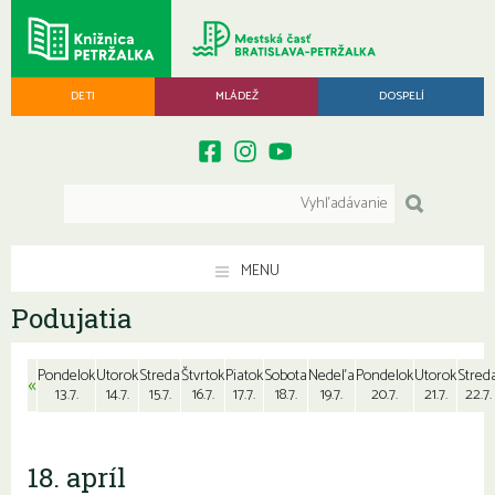
DETI
MLÁDEŽ
DOSPELÍ
MENU
Podujatia
Pondelok
Utorok
Streda
Štvrtok
Piatok
Sobota
Nedeľa
Pondelok
Utorok
Stred
«
13.7.
14.7.
15.7.
16.7.
17.7.
18.7.
19.7.
20.7.
21.7.
22.7.
18. apríl