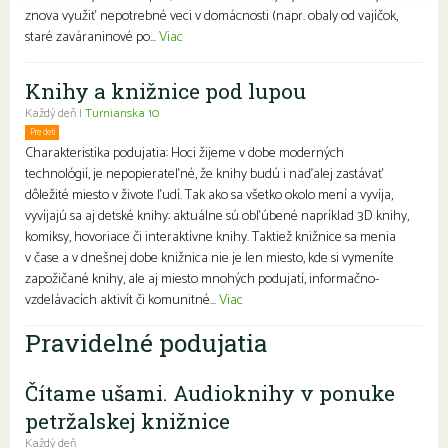
znova využiť nepotrebné veci v domácnosti (napr. obaly od vajíčok,
staré zaváraninové po...
Viac
Knihy a knižnice pod lupou
Každý deň |
Turnianska 10
Pre deti
Charakteristika podujatia: Hoci žijeme v dobe moderných
technológií, je nepopierateľné, že knihy budú i naďalej zastávať
dôležité miesto v živote ľudí. Tak ako sa všetko okolo mení a vyvíja,
vyvíjajú sa aj detské knihy: aktuálne sú obľúbené napríklad 3D knihy,
komiksy, hovoriace či interaktívne knihy. Taktiež knižnice sa menia
v čase a v dnešnej dobe knižnica nie je len miesto, kde si vymeníte
zapožičané knihy, ale aj miesto mnohých podujatí, informačno-
vzdelávacích aktivít či komunitné...
Viac
Pravidelné podujatia
Čítame ušami. Audioknihy v ponuke
petržalskej knižnice
Každý deň