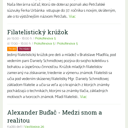
Naša literárna súťaž, ktorú ste doteraz poznali ako Petržalské
súzvuky Ferka Urbánka vstupuje do 37. ročníka s novým, skráteným,
ale o to výstižnejším názvom Petržals...
Viac
Filatelistický krúžok
po 15:00 - 18:00 h. |
Prokofievova 5
st 17:00 - 18:00 h. |
Prokofievova 5
|
Prokofievova 5
Pre deti
Pre mládež
Jediný filatelistický krúžok pre deti a mládež v Bratislave Mladfila, pod
vedením pani Daniely Schmidtovej pozýva do svojho kolektívu s
bohatou a úspešnou činnosťou. Krúžok mladých filatelistov
zameraný na získavanie, triedenie a výmenu známok. Filatelisti sa
učia pod vedením skúsenej filatelistky Mgr. Daniely Schmidtovej
základom filatelie a učia sa veľa aj o krajinách z ktorých známky
pochádzajú o technikách, ktorými sa známky tlačia, základných
motívoch a tvorcoch známok. Mladí filatelisti...
Viac
Alexander Buďač - Medzi snom a
realitou
Každý deň |
Vavilovova 26