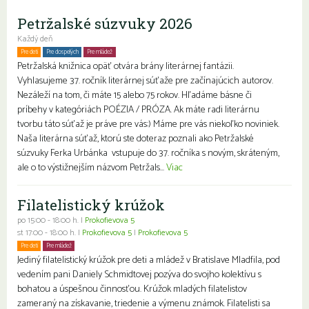
Petržalské súzvuky 2026
Každý deň
Pre deti
Pre dospelých
Pre mládež
Petržalská knižnica opäť otvára brány literárnej fantázii.
Vyhlasujeme 37. ročník literárnej súťaže pre začínajúcich autorov.
Nezáleží na tom, či máte 15 alebo 75 rokov. Hľadáme básne či
príbehy v kategóriách POÉZIA / PRÓZA. Ak máte radi literárnu
tvorbu táto súťaž je práve pre vás:) Máme pre vás niekoľko noviniek.
Naša literárna súťaž, ktorú ste doteraz poznali ako Petržalské
súzvuky Ferka Urbánka vstupuje do 37. ročníka s novým, skráteným,
ale o to výstižnejším názvom Petržals...
Viac
Filatelistický krúžok
po 15:00 - 18:00 h. |
Prokofievova 5
st 17:00 - 18:00 h. |
Prokofievova 5
|
Prokofievova 5
Pre deti
Pre mládež
Jediný filatelistický krúžok pre deti a mládež v Bratislave Mladfila, pod
vedením pani Daniely Schmidtovej pozýva do svojho kolektívu s
bohatou a úspešnou činnosťou. Krúžok mladých filatelistov
zameraný na získavanie, triedenie a výmenu známok. Filatelisti sa