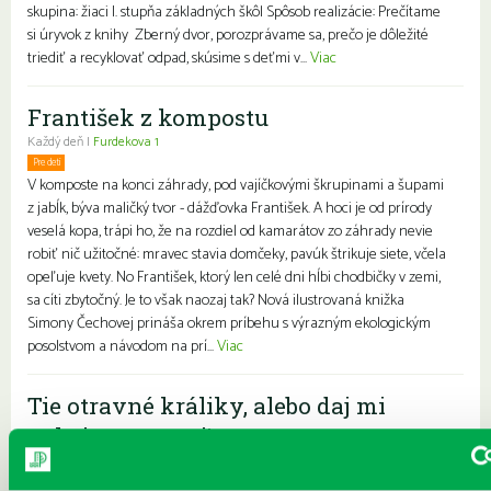
skupina: žiaci I. stupňa základných škôl Spôsob realizácie: Prečítame
si úryvok z knihy Zberný dvor, porozprávame sa, prečo je dôležité
triediť a recyklovať odpad, skúsime s deťmi v...
Viac
František z kompostu
Každý deň |
Furdekova 1
Pre deti
V komposte na konci záhrady, pod vajíčkovými škrupinami a šupami
z jabĺk, býva maličký tvor - dážďovka František. A hoci je od prírody
veselá kopa, trápi ho, že na rozdiel od kamarátov zo záhrady nevie
robiť nič užitočné: mravec stavia domčeky, pavúk štrikuje siete, včela
opeľuje kvety. No František, ktorý len celé dni hĺbi chodbičky v zemi,
sa cíti zbytočný. Je to však naozaj tak? Nová ilustrovaná knižka
Simony Čechovej prináša okrem príbehu s výrazným ekologickým
posolstvom a návodom na prí...
Viac
Tie otravné králiky, alebo daj mi
pokoj, neotravuj!
Každý deň |
Turnianska 10
Charakteristika: Interaktívne čítanie z knihy o ufrflanom medveďovi