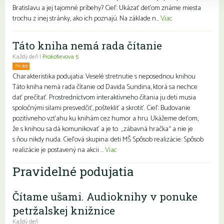
Bratislavu a jej tajomné príbehy? Cieľ: Ukázať deťom známe miesta
trochu z inej stránky, ako ich poznajú. Na základe n...
Viac
Táto kniha nemá rada čítanie
Každý deň |
Prokofievova 5
Pre deti
Charakteristika podujatia: Veselé stretnutie s neposednou knihou
Táto kniha nemá rada čítanie od Davida Sundina, ktorá sa nechce
dať prečítať. Prostredníctvom interaktívneho čítania ju deti musia
spoločnými silami presvedčiť, poštekliť a skrotiť. Cieľ: Budovanie
pozitívneho vzťahu ku knihám cez humor a hru. Ukážeme deťom,
že s knihou sa dá komunikovať a je to „zábavná hračka“ a nie je
s ňou nikdy nuda. Cieľová skupina: deti MŠ Spôsob realizácie: Spôsob
realizácie je postavený na akcii ...
Viac
Pravidelné podujatia
Čítame ušami. Audioknihy v ponuke
petržalskej knižnice
Každý deň