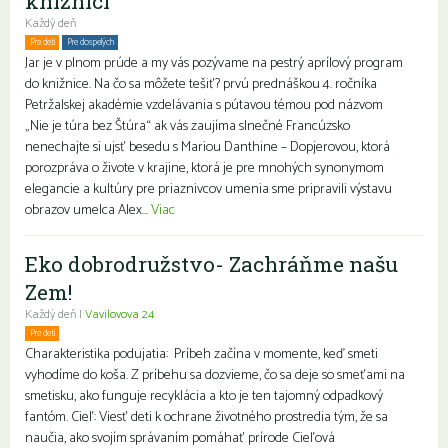
knižnici
Každý deň
Pre deti
Pre dospelých
Rodiny s deťmi
Jar je v plnom prúde a my vás pozývame na pestrý aprílový program
do knižnice. Na čo sa môžete tešiť? prvú prednáškou 4. ročníka
Petržalskej akadémie vzdelávania s pútavou témou pod názvom
„Nie je túra bez Štúra“ ak vás zaujíma slnečné Francúzsko
nenechajte si ujsť besedu s Mariou Danthine – Dopjerovou, ktorá
porozpráva o živote v krajine, ktorá je pre mnohých synonymom
elegancie a kultúry pre priaznivcov umenia sme pripravili výstavu
obrazov umelca Alex...
Viac
Eko dobrodružstvo- Zachráňme našu
Zem!
Každý deň |
Vavilovova 24
Pre deti
Charakteristika podujatia: Príbeh začína v momente, keď smeti
vyhodíme do koša. Z príbehu sa dozvieme, čo sa deje so smeťami na
smetisku, ako funguje recyklácia a kto je ten tajomný odpadkový
fantóm. Cieľ: Viesť deti k ochrane životného prostredia tým, že sa
naučia, ako svojím správaním pomáhať prírode Cieľová