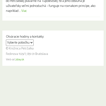
do Petržalskej plavárne na Tupolevovej 7B a jeho obsluha je
užívateľsky veľmi jednoduchá – funguje na rovnakom princípe, ako
napríklad ...
Viac
Otváracie hodiny a kontakty:
© Knižnica Petržalka
Fedinova 1129/7, 851 01 Bratislava
Web od
2day.sk