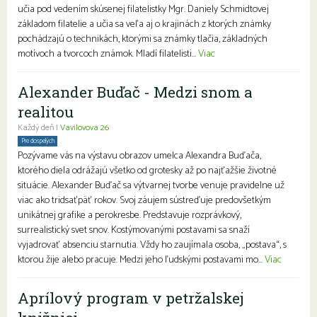
učia pod vedením skúsenej filatelistky Mgr. Daniely Schmidtovej
základom filatelie a učia sa veľa aj o krajinách z ktorých známky
pochádzajú o technikách, ktorými sa známky tlačia, základných
motívoch a tvorcoch známok. Mladí filatelisti...
Viac
Alexander Buďač - Medzi snom a
realitou
Každý deň |
Vavilovova 26
Pre dospelých
Pozývame vás na výstavu obrazov umelca Alexandra Buďača,
ktorého diela odrážajú všetko od grotesky až po najťažšie životné
situácie. Alexander Buďač sa výtvarnej tvorbe venuje pravidelne už
viac ako tridsaťpäť rokov. Svoj záujem sústreďuje predovšetkým
unikátnej grafike a perokresbe. Predstavuje rozprávkový,
surrealistický svet snov. Kostýmovanými postavami sa snaží
vyjadrovať absenciu starnutia. Vždy ho zaujímala osoba, „postava“, s
ktorou žije alebo pracuje. Medzi jeho ľudskými postavami mo...
Viac
Aprílový program v petržalskej