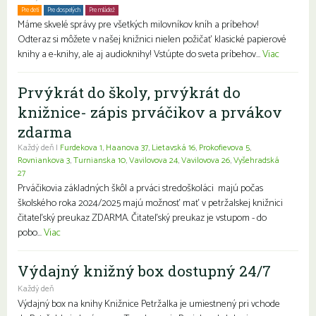
Pre deti
Pre dospelých
Pre mládež
Rodiny s deťmi
Seniori
Znevýhodnení
Máme skvelé správy pre všetkých milovníkov kníh a príbehov!
Odteraz si môžete v našej knižnici nielen požičať klasické papierové
knihy a e-knihy, ale aj audioknihy! Vstúpte do sveta príbehov...
Viac
Prvýkrát do školy, prvýkrát do
knižnice- zápis prváčikov a prvákov
zdarma
Každý deň |
Furdekova 1
,
Haanova 37
,
Lietavská 16
,
Prokofievova 5
,
Rovniankova 3
,
Turnianska 10
,
Vavilovova 24
,
Vavilovova 26
,
Vyšehradská
27
Prváčikovia základných škôl a prváci stredoškoláci majú počas
školského roka 2024/2025 majú možnosť mať v petržalskej knižnici
čitateľský preukaz ZDARMA. Čitateľský preukaz je vstupom - do
pobo...
Viac
Výdajný knižný box dostupný 24/7
Každý deň
Výdajný box na knihy Knižnice Petržalka je umiestnený pri vchode