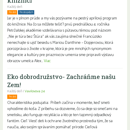
knižnici
Každý deň
Pre deti
Pre dospelých
Rodiny s deťmi
Jar je v plnom prúde a my vás pozývame na pestrý aprílový program
do knižnice. Na čo sa môžete tešiť? prvú prednáškou 4. ročníka
Petržalskej akadémie vzdelávania s pútavou témou pod názvom
„Nie je túra bez Štúra“ ak vás zaujíma slnečné Francúzsko
nenechajte si ujsť besedu s Mariou Danthine – Dopjerovou, ktorá
porozpráva o živote v krajine, ktorá je pre mnohých synonymom
elegancie a kultúry pre priaznivcov umenia sme pripravili výstavu
obrazov umelca Alex...
Viac
Eko dobrodružstvo- Zachráňme našu
Zem!
Každý deň |
Vavilovova 24
Pre deti
Charakteristika podujatia: Príbeh začína v momente, keď smeti
vyhodíme do koša. Z príbehu sa dozvieme, čo sa deje so smeťami na
smetisku, ako funguje recyklácia a kto je ten tajomný odpadkový
fantóm. Cieľ: Viesť deti k ochrane životného prostredia tým, že sa
naučia, ako svojím správaním pomáhať prírode Cieľová