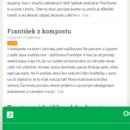
skupina: žiaci I. stupňa základných škôl Spôsob realizácie: Prečítame
si úryvok z knihy Zberný dvor, porozprávame sa, prečo je dôležité
triediť a recyklovať odpad, skúsime s deťmi v...
Viac
František z kompostu
Každý deň |
Furdekova 1
Pre deti
V komposte na konci záhrady, pod vajíčkovými škrupinami a šupami
z jabĺk, býva maličký tvor - dážďovka František. A hoci je od prírody
veselá kopa, trápi ho, že na rozdiel od kamarátov zo záhrady nevie
robiť nič užitočné: mravec stavia domčeky, pavúk štrikuje siete, včela
opeľuje kvety. No František, ktorý len celé dni hĺbi chodbičky v zemi,
sa cíti zbytočný. Je to však naozaj tak? Nová ilustrovaná knižka
Simony Čechovej prináša okrem príbehu s výrazným ekologickým
posolstvom a návodom na prí...
Viac
Tie otravné králiky, alebo daj mi
pokoj, neotravuj!
Každý deň |
Turnianska 10
Charakteristika: Interaktívne čítanie z knihy o ufrflanom medveďovi