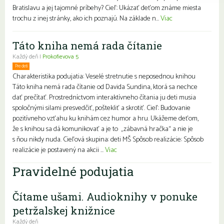
Bratislavu a jej tajomné príbehy? Cieľ: Ukázať deťom známe miesta
trochu z inej stránky, ako ich poznajú. Na základe n...
Viac
Táto kniha nemá rada čítanie
Každý deň |
Prokofievova 5
Pre deti
Charakteristika podujatia: Veselé stretnutie s neposednou knihou
Táto kniha nemá rada čítanie od Davida Sundina, ktorá sa nechce
dať prečítať. Prostredníctvom interaktívneho čítania ju deti musia
spoločnými silami presvedčiť, poštekliť a skrotiť. Cieľ: Budovanie
pozitívneho vzťahu ku knihám cez humor a hru. Ukážeme deťom,
že s knihou sa dá komunikovať a je to „zábavná hračka“ a nie je
s ňou nikdy nuda. Cieľová skupina: deti MŠ Spôsob realizácie: Spôsob
realizácie je postavený na akcii ...
Viac
Pravidelné podujatia
Čítame ušami. Audioknihy v ponuke
petržalskej knižnice
Každý deň