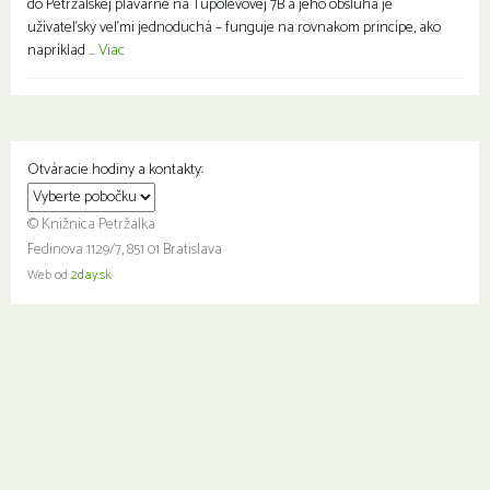
do Petržalskej plavárne na Tupolevovej 7B a jeho obsluha je
užívateľsky veľmi jednoduchá – funguje na rovnakom princípe, ako
napríklad ...
Viac
Otváracie hodiny a kontakty:
© Knižnica Petržalka
Fedinova 1129/7, 851 01 Bratislava
Web od
2day.sk