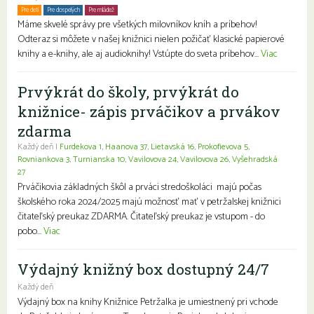
Pre deti
Pre dospelých
Pre mládež
Rodiny s deťmi
Seniori
Znevýhodnení
Máme skvelé správy pre všetkých milovníkov kníh a príbehov!
Odteraz si môžete v našej knižnici nielen požičať klasické papierové
knihy a e-knihy, ale aj audioknihy! Vstúpte do sveta príbehov...
Viac
Prvýkrát do školy, prvýkrát do
knižnice- zápis prváčikov a prvákov
zdarma
Každý deň |
Furdekova 1
,
Haanova 37
,
Lietavská 16
,
Prokofievova 5
,
Rovniankova 3
,
Turnianska 10
,
Vavilovova 24
,
Vavilovova 26
,
Vyšehradská
27
Prváčikovia základných škôl a prváci stredoškoláci majú počas
školského roka 2024/2025 majú možnosť mať v petržalskej knižnici
čitateľský preukaz ZDARMA. Čitateľský preukaz je vstupom - do
pobo...
Viac
Výdajný knižný box dostupný 24/7
Každý deň
Výdajný box na knihy Knižnice Petržalka je umiestnený pri vchode