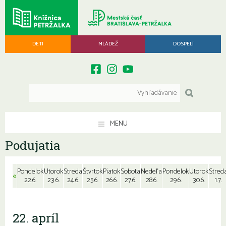
DETI
MLÁDEŽ
DOSPELÍ
MENU
Podujatia
Pondelok
Utorok
Streda
Štvrtok
Piatok
Sobota
Nedeľa
Pondelok
Utorok
Stred
«
22.6.
23.6.
24.6.
25.6.
26.6.
27.6.
28.6.
29.6.
30.6.
1.7.
22. apríl