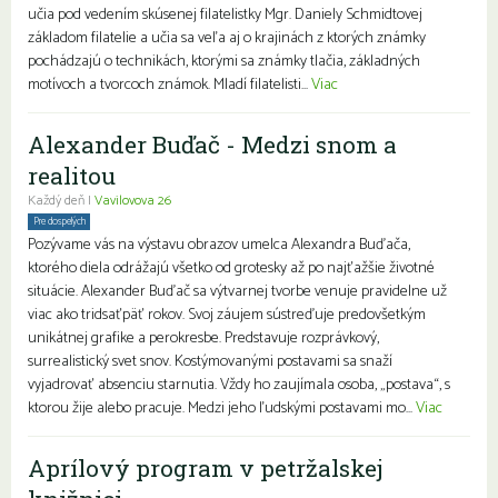
učia pod vedením skúsenej filatelistky Mgr. Daniely Schmidtovej
základom filatelie a učia sa veľa aj o krajinách z ktorých známky
pochádzajú o technikách, ktorými sa známky tlačia, základných
motívoch a tvorcoch známok. Mladí filatelisti...
Viac
Alexander Buďač - Medzi snom a
realitou
Každý deň |
Vavilovova 26
Pre dospelých
Pozývame vás na výstavu obrazov umelca Alexandra Buďača,
ktorého diela odrážajú všetko od grotesky až po najťažšie životné
situácie. Alexander Buďač sa výtvarnej tvorbe venuje pravidelne už
viac ako tridsaťpäť rokov. Svoj záujem sústreďuje predovšetkým
unikátnej grafike a perokresbe. Predstavuje rozprávkový,
surrealistický svet snov. Kostýmovanými postavami sa snaží
vyjadrovať absenciu starnutia. Vždy ho zaujímala osoba, „postava“, s
ktorou žije alebo pracuje. Medzi jeho ľudskými postavami mo...
Viac
Aprílový program v petržalskej