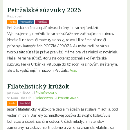
Petržalské súzvuky 2026
Každý deň
Pre deti
Pre dospelých
Pre mládež
Petržalská knižnica opäť otvára brány literárnej fantázii.
Vyhlasujeme 37. ročník literárnej súťaže pre začínajúcich autorov.
Nezáleží na tom, či máte 15 alebo 75 rokov. Hľadáme básne či
príbehy v kategóriách POÉZIA / PRÓZA. Ak máte radi literárnu
tvorbu táto súťaž je práve pre vás:) Máme pre vás niekoľko noviniek.
Naša literárna súťaž, ktorú ste doteraz poznali ako Petržalské
súzvuky Ferka Urbánka vstupuje do 37. ročníka s novým, skráteným,
ale o to výstižnejším názvom Petržals...
Viac
Filatelistický krúžok
po 15:00 - 18:00 h. |
Prokofievova 5
st 17:00 - 18:00 h. |
Prokofievova 5
|
Prokofievova 5
Pre deti
Pre mládež
Jediný filatelistický krúžok pre deti a mládež v Bratislave Mladfila, pod
vedením pani Daniely Schmidtovej pozýva do svojho kolektívu s
bohatou a úspešnou činnosťou. Krúžok mladých filatelistov
zameraný na získavanie, triedenie a výmenu známok. Filatelisti sa