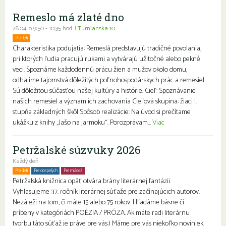
Remeslo má zlaté dno
28.04. o 9:50 - 10:35 hod. |
Turnianska 10
Pre deti
Charakteristika podujatia: Remeslá predstavujú tradičné povolania,
pri ktorých ľudia pracujú rukami a vytvárajú užitočné alebo pekné
veci. Spoznáme každodennú prácu žien a mužov okolo domu,
odhalíme tajomstvá dôležitých poľnohospodárskych prác a remesiel.
Sú dôležitou súčasťou našej kultúry a histórie. Cieľ: Spoznávanie
našich remesiel a význam ich zachovania Cieľová skupina: žiaci I.
stupňa základných škôl Spôsob realizácie: Na úvod si prečítame
ukážku z knihy „Jašo na jarmoku“. Porozprávam...
Viac
Petržalské súzvuky 2026
Každý deň
Pre deti
Pre dospelých
Pre mládež
Petržalská knižnica opäť otvára brány literárnej fantázii.
Vyhlasujeme 37. ročník literárnej súťaže pre začínajúcich autorov.
Nezáleží na tom, či máte 15 alebo 75 rokov. Hľadáme básne či
príbehy v kategóriách POÉZIA / PRÓZA. Ak máte radi literárnu
tvorbu táto súťaž je práve pre vás:) Máme pre vás niekoľko noviniek.