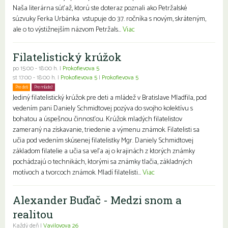
Naša literárna súťaž, ktorú ste doteraz poznali ako Petržalské
súzvuky Ferka Urbánka vstupuje do 37. ročníka s novým, skráteným,
ale o to výstižnejším názvom Petržals...
Viac
Filatelistický krúžok
po 15:00 - 18:00 h. |
Prokofievova 5
st 17:00 - 18:00 h. |
Prokofievova 5
|
Prokofievova 5
Pre deti
Pre mládež
Jediný filatelistický krúžok pre deti a mládež v Bratislave Mladfila, pod
vedením pani Daniely Schmidtovej pozýva do svojho kolektívu s
bohatou a úspešnou činnosťou. Krúžok mladých filatelistov
zameraný na získavanie, triedenie a výmenu známok. Filatelisti sa
učia pod vedením skúsenej filatelistky Mgr. Daniely Schmidtovej
základom filatelie a učia sa veľa aj o krajinách z ktorých známky
pochádzajú o technikách, ktorými sa známky tlačia, základných
motívoch a tvorcoch známok. Mladí filatelisti...
Viac
Alexander Buďač - Medzi snom a
realitou
Každý deň |
Vavilovova 26