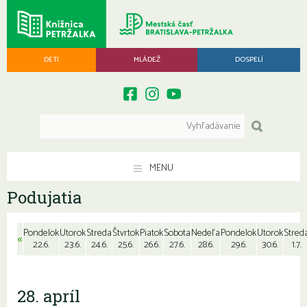
DETI
MLÁDEŽ
DOSPELÍ
MENU
Podujatia
Pondelok
Utorok
Streda
Štvrtok
Piatok
Sobota
Nedeľa
Pondelok
Utorok
Stred
«
22.6.
23.6.
24.6.
25.6.
26.6.
27.6.
28.6.
29.6.
30.6.
1.7.
28. apríl