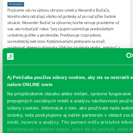
Pre dospelých
Pozývame vás na výstavu obrazov umelca Alexandra Buďača,
ktorého diela odrážajú všetko od grotesky až po najťažšie životné
situácie. Alexander Buďač sa výtvarnej tvorbe venuje pravidelne už
viac ako tridsaťpäť rokov. Svoj záujem sústreďuje predovšetkým
unikátnej grafike a perokresbe. Predstavuje rozprávkový,
surrealistický svet snov. Kostýmovanými postavami sa snaží
vyjadrovať absenciu starnutia. Vždy ho zaujímala osoba, „postava“, s
ktorou žije alebo pracuje. Medzi jeho ľudskými postavami mo...
Viac
Aprílový program v petržalskej
knižnici
Aj Petržalka používa súbory cookies, aby ste sa nestratili a
našom ONLINE svete
Každý deň
Pre deti
Pre dospelých
Rodiny s deťmi
Na prispôsobenie obsahu alebo reklám, správne fungovanie
Jar je v plnom prúde a my vás pozývame na pestrý aprílový program
prepojených sociálnych médií a analýzu návštevnosti použ
do knižnice. Na čo sa môžete tešiť? prvú prednáškou 4. ročníka
súbory cookies. Informácie o tom, ako používate naše webo
Petržalskej akadémie vzdelávania s pútavou témou pod názvom
„Nie je túra bez Štúra“ ak vás zaujíma slnečné Francúzsko
stránky, teda poskytujeme aj našim partnerom v oblasti soci
nenechajte si ujsť besedu s Mariou Danthine – Dopjerovou, ktorá
médií, inzercie a analýzy. Títo partneri môžu príslušné infor
porozpráva o živote v krajine, ktorá je pre mnohých synonymom
skombinovať s ďalšími údajmi, ktoré ste im poskytli, alebo k