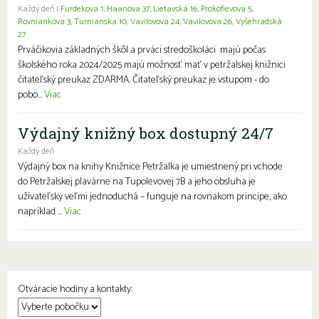
Každý deň |
Furdekova 1
,
Haanova 37
,
Lietavská 16
,
Prokofievova 5
,
Rovniankova 3
,
Turnianska 10
,
Vavilovova 24
,
Vavilovova 26
,
Vyšehradská
27
Prváčikovia základných škôl a prváci stredoškoláci majú počas
školského roka 2024/2025 majú možnosť mať v petržalskej knižnici
čitateľský preukaz ZDARMA. Čitateľský preukaz je vstupom - do
pobo...
Viac
Výdajný knižný box dostupný 24/7
Každý deň
Výdajný box na knihy Knižnice Petržalka je umiestnený pri vchode
do Petržalskej plavárne na Tupolevovej 7B a jeho obsluha je
užívateľsky veľmi jednoduchá – funguje na rovnakom princípe, ako
napríklad ...
Viac
Otváracie hodiny a kontakty: