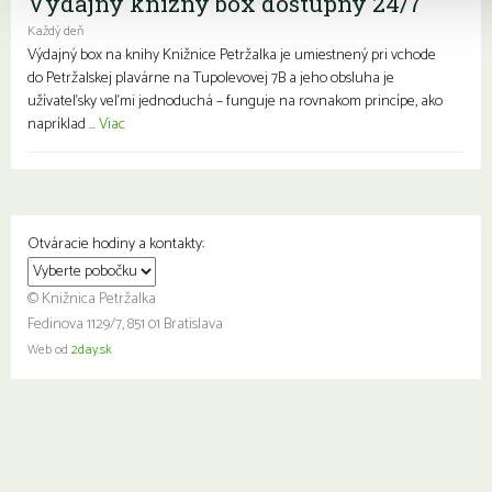
Výdajný knižný box dostupný 24/7
Každý deň
Výdajný box na knihy Knižnice Petržalka je umiestnený pri vchode
do Petržalskej plavárne na Tupolevovej 7B a jeho obsluha je
užívateľsky veľmi jednoduchá – funguje na rovnakom princípe, ako
napríklad ...
Viac
Otváracie hodiny a kontakty:
© Knižnica Petržalka
Fedinova 1129/7, 851 01 Bratislava
Web od
2day.sk