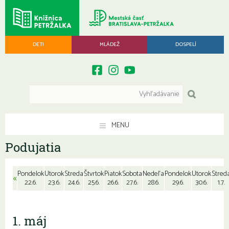
DETI
MLÁDEŽ
DOSPELÍ
MENU
Podujatia
Pondelok
Utorok
Streda
Štvrtok
Piatok
Sobota
Nedeľa
Pondelok
Utorok
Stred
«
22.6.
23.6.
24.6.
25.6.
26.6.
27.6.
28.6.
29.6.
30.6.
1.7.
1. máj