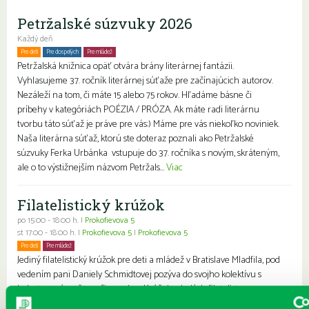
Petržalské súzvuky 2026
Každý deň
Pre deti
Pre dospelých
Pre mládež
Petržalská knižnica opäť otvára brány literárnej fantázii.
Vyhlasujeme 37. ročník literárnej súťaže pre začínajúcich autorov.
Nezáleží na tom, či máte 15 alebo 75 rokov. Hľadáme básne či
príbehy v kategóriách POÉZIA / PRÓZA. Ak máte radi literárnu
tvorbu táto súťaž je práve pre vás:) Máme pre vás niekoľko noviniek.
Naša literárna súťaž, ktorú ste doteraz poznali ako Petržalské
súzvuky Ferka Urbánka vstupuje do 37. ročníka s novým, skráteným,
ale o to výstižnejším názvom Petržals...
Viac
Filatelistický krúžok
po 15:00 - 18:00 h. |
Prokofievova 5
st 17:00 - 18:00 h. |
Prokofievova 5
|
Prokofievova 5
Pre deti
Pre mládež
Jediný filatelistický krúžok pre deti a mládež v Bratislave Mladfila, pod
vedením pani Daniely Schmidtovej pozýva do svojho kolektívu s
bohatou a úspešnou činnosťou. Krúžok mladých filatelistov
zameraný na získavanie, triedenie a výmenu známok. Filatelisti sa