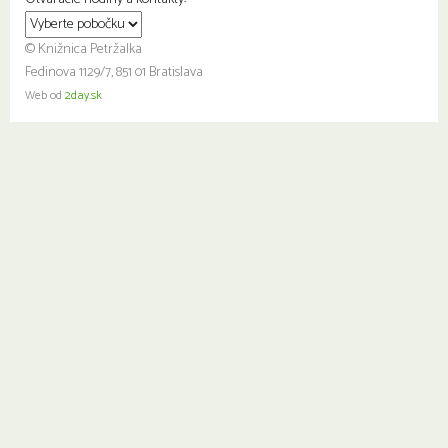
© Knižnica Petržalka
Fedinova 1129/7, 851 01 Bratislava
Web od
2day.sk