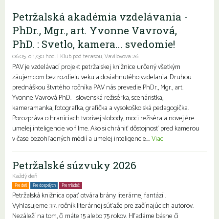
Petržalská akadémia vzdelávania -
PhDr., Mgr., art. Yvonne Vavrová,
PhD. : Svetlo, kamera... svedomie!
06.05. o 17:30 hod. | Klub pod terasou, Vavilovova 26
PAV je vzdelávací projekt petržalskej knižnice určený všetkým
záujemcom bez rozdielu veku a dosiahnutého vzdelania. Druhou
prednáškou štvrtého ročníka PAV nás prevedie PhDr., Mgr., art.
Yvonne Vavrová PhD. - slovenská režisérka, scenáristka,
kameramanka, fotografka, grafička a vysokoškolská pedagogička.
Porozpráva o hraniciach tvorivej slobody, moci režiséra a novej ére
umelej inteligencie vo filme. Ako si chrániť dôstojnosť pred kamerou
v čase bezohľadných médií a umelej inteligencie....
Viac
Petržalské súzvuky 2026
Každý deň
Pre deti
Pre dospelých
Pre mládež
Petržalská knižnica opäť otvára brány literárnej fantázii.
Vyhlasujeme 37. ročník literárnej súťaže pre začínajúcich autorov.
Nezáleží na tom, či máte 15 alebo 75 rokov. Hľadáme básne či