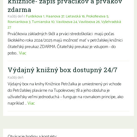
knižnice- zápis prváčikov a prvákov
zdarma
Každý deň |
Furdekova 1
,
Haanova 37
,
Lietavská 16
,
Prokofievova 5
,
Rovniankova 3
,
Turnianska 10
,
Vavilovova 24
,
Vavilovova 26
,
Vyšehradská
27
Prváčikovia základných škôl a prváci stredoškoláci majú počas
školského roka 2024/2025 majú možnosť mať v petržalskej knižnici
čitateľský preukaz ZDARMA. Čitateľský preukaz je vstupom - do
pobo...
Viac
Výdajný knižný box dostupný 24/7
Každý deň
Výdajný box na knihy Knižnice Petržalka je umiestnený pri vchode
do Petržalskej plavárne na Tupolevovej 7B a jeho obsluha je
užívateľsky veľmi jednoduchá – funguje na rovnakom princípe, ako
napríklad ...
Viac
Otváracie hodiny a kontakty: