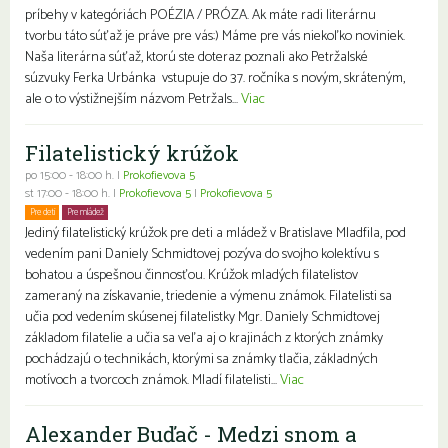
príbehy v kategóriách POÉZIA / PRÓZA. Ak máte radi literárnu
tvorbu táto súťaž je práve pre vás:) Máme pre vás niekoľko noviniek.
Naša literárna súťaž, ktorú ste doteraz poznali ako Petržalské
súzvuky Ferka Urbánka vstupuje do 37. ročníka s novým, skráteným,
ale o to výstižnejším názvom Petržals...
Viac
Filatelistický krúžok
po 15:00 - 18:00 h. |
Prokofievova 5
st 17:00 - 18:00 h. |
Prokofievova 5
|
Prokofievova 5
Pre deti
Pre mládež
Jediný filatelistický krúžok pre deti a mládež v Bratislave Mladfila, pod
vedením pani Daniely Schmidtovej pozýva do svojho kolektívu s
bohatou a úspešnou činnosťou. Krúžok mladých filatelistov
zameraný na získavanie, triedenie a výmenu známok. Filatelisti sa
učia pod vedením skúsenej filatelistky Mgr. Daniely Schmidtovej
základom filatelie a učia sa veľa aj o krajinách z ktorých známky
pochádzajú o technikách, ktorými sa známky tlačia, základných
motívoch a tvorcoch známok. Mladí filatelisti...
Viac
Alexander Buďač - Medzi snom a