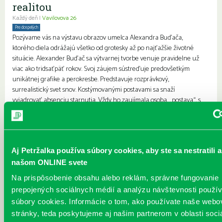
realitou
Každý deň |
Vavilovova 26
Pre dospelých
Pozývame vás na výstavu obrazov umelca Alexandra Buďača,
ktorého diela odrážajú všetko od grotesky až po najťažšie životné
situácie. Alexander Buďač sa výtvarnej tvorbe venuje pravidelne už
viac ako tridsaťpäť rokov. Svoj záujem sústreďuje predovšetkým
unikátnej grafike a perokresbe. Predstavuje rozprávkový,
surrealistický svet snov. Kostýmovanými postavami sa snaží
vyjadrovať absenciu starnutia. Vždy ho zaujímala osoba, „postava“, s
ktorou žije alebo pracuje. Medzi jeho ľudskými postavami mo...
Viac
Tajomstvo vesmíru
Každý deň |
Vavilovova 24
Aj Petržalka používa súbory cookies, aby ste sa nestratili a
Pre deti
našom ONLINE svete
Charakteristika podujatia: Podujatie Tajomstvá vesmíru približuje
fascinujúci svet mimo našej planéty hravou a zrozumiteľnou
Na prispôsobenie obsahu alebo reklám, správne fungovanie
formou. Zameriava sa na otázky, ako sa spí v mikrogravitácii, ako
prepojených sociálnych médií a analýzu návštevnosti použ
astronauti jedia a ako pobyt vo vesmíre ovplyvňuje ľudské telo.
súbory cookies. Informácie o tom, ako používate naše webo
Cieľ: Spoznávať vesmír a zistiť, ako to funguje vo vesmírnej rakete.
stránky, teda poskytujeme aj našim partnerom v oblasti soci
Cieľová skupina: žiaci I. stupňa základných škôl Spôsob realizácie: Na