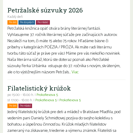
Petržalské súzvuky 2026
Každý deň
Pre deti
Pre dospelých
Pre mládež
Petržalská knižnica opäť otvára brány literárnej fantázii.
Vyhlasujeme 37. ročník literárnej súťaže pre začínajúcich autorov.
Nezáleží na tom, či máte 15 alebo 75 rokov. Hľadáme básne či
príbehy v kategóriách POÉZIA / PRÓZA. Ak máte radi literárnu
tvorbu táto súťaž je práve pre vás:) Máme pre vás niekoľko noviniek.
Naša literárna súťaž, ktorú ste doteraz poznali ako Petržalské
súzvuky Ferka Urbánka vstupuje do 37. ročníka s novým, skráteným,
ale o to výstižnejším názvom Petržals...
Viac
Filatelistický krúžok
po 15:00 - 18:00 h. |
Prokofievova 5
st 17:00 - 18:00 h. |
Prokofievova 5
|
Prokofievova 5
Pre deti
Pre mládež
Jediný filatelistický krúžok pre deti a mládež v Bratislave Mladfila, pod
vedením pani Daniely Schmidtovej pozýva do svojho kolektívu s
bohatou a úspešnou činnosťou. Krúžok mladých filatelistov
zameraný na získavanie, triedenie a výmenu známok. Filatelisti sa