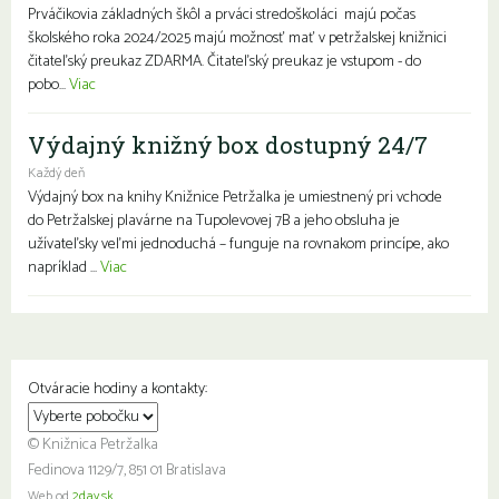
Prváčikovia základných škôl a prváci stredoškoláci majú počas
školského roka 2024/2025 majú možnosť mať v petržalskej knižnici
čitateľský preukaz ZDARMA. Čitateľský preukaz je vstupom - do
pobo...
Viac
Výdajný knižný box dostupný 24/7
Každý deň
Výdajný box na knihy Knižnice Petržalka je umiestnený pri vchode
do Petržalskej plavárne na Tupolevovej 7B a jeho obsluha je
užívateľsky veľmi jednoduchá – funguje na rovnakom princípe, ako
napríklad ...
Viac
Otváracie hodiny a kontakty:
© Knižnica Petržalka
Fedinova 1129/7, 851 01 Bratislava
Web od
2day.sk