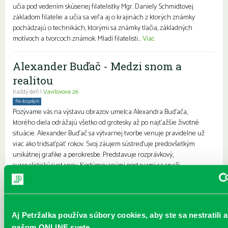
učia pod vedením skúsenej filatelistky Mgr. Daniely Schmidtovej
základom filatelie a učia sa veľa aj o krajinách z ktorých známky
pochádzajú o technikách, ktorými sa známky tlačia, základných
motívoch a tvorcoch známok. Mladí filatelisti...
Viac
Alexander Buďač - Medzi snom a
realitou
Každý deň |
Vavilovova 26
Pre dospelých
Pozývame vás na výstavu obrazov umelca Alexandra Buďača,
ktorého diela odrážajú všetko od grotesky až po najťažšie životné
situácie. Alexander Buďač sa výtvarnej tvorbe venuje pravidelne už
viac ako tridsaťpäť rokov. Svoj záujem sústreďuje predovšetkým
unikátnej grafike a perokresbe. Predstavuje rozprávkový,
surrealistický svet snov. Kostýmovanými postavami sa snaží
vyjadrovať absenciu starnutia. Vždy ho zaujímala osoba, „postava“, s
ktorou žije alebo pracuje. Medzi jeho ľudskými postavami mo...
Viac
Aprílový program v petržalskej
Aj Petržalka používa súbory cookies, aby ste sa nestratili a
našom ONLINE svete