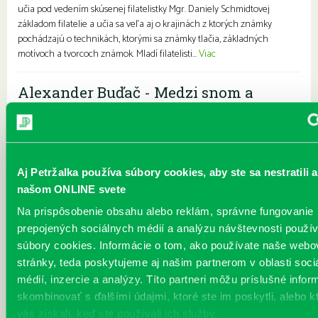
učia pod vedením skúsenej filatelistky Mgr. Daniely Schmidtovej
základom filatelie a učia sa veľa aj o krajinách z ktorých známky
pochádzajú o technikách, ktorými sa známky tlačia, základných
motívoch a tvorcoch známok. Mladí filatelisti...
Viac
Alexander Buďač - Medzi snom a
realitou
Každý deň |
Vavilovova 26
Pre dospelých
Pozývame vás na výstavu obrazov umelca Alexandra Buďača,
ktorého diela odrážajú všetko od grotesky až po najťažšie životné
Aj Petržalka používa súbory cookies, aby ste sa nestratili a
situácie. Alexander Buďač sa výtvarnej tvorbe venuje pravidelne už
našom ONLINE svete
viac ako tridsaťpäť rokov. Svoj záujem sústreďuje predovšetkým
Na prispôsobenie obsahu alebo reklám, správne fungovanie
unikátnej grafike a perokresbe. Predstavuje rozprávkový,
prepojených sociálnych médií a analýzu návštevnosti použ
surrealistický svet snov. Kostýmovanými postavami sa snaží
vyjadrovať absenciu starnutia. Vždy ho zaujímala osoba, „postava“, s
súbory cookies. Informácie o tom, ako používate naše webo
ktorou žije alebo pracuje. Medzi jeho ľudskými postavami mo...
Viac
stránky, teda poskytujeme aj našim partnerom v oblasti soci
médií, inzercie a analýzy. Títo partneri môžu príslušné infor
Tajomstvo vesmíru
skombinovať s ďalšími údajmi, ktoré ste im poskytli, alebo k
vás získali, keď ste používali ich služby.
Každý deň |
Vavilovova 24