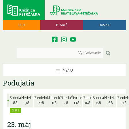
DETI
MLÁDEŽ
DOSPELÍ
MENU
Podujatia
Sobota
Nedeľa
Pondelok
Utorok
Streda
Štvrtok
Piatok
Sobota
Nedeľa
Pondel
«
8.8.
9.8.
10.8.
11.8.
12.8.
13.8.
14.8.
15.8.
16.8.
17.8.
23. máj