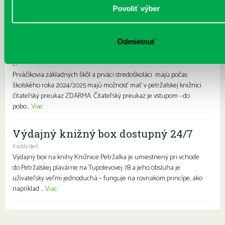
Prvýkrát do školy, prvýkrát do
Povoliť výber
knižnice- zápis prváčikov a prvákov
zdarma
Odmietnuť
Každý deň |
Furdekova 1
,
Haanova 37
,
Lietavská 16
,
Prokofievova 5
,
Rovniankova 3
,
Turnianska 10
,
Vavilovova 24
,
Vavilovova 26
,
Vyšehradská
27
Prváčikovia základných škôl a prváci stredoškoláci majú počas
školského roka 2024/2025 majú možnosť mať v petržalskej knižnici
čitateľský preukaz ZDARMA. Čitateľský preukaz je vstupom - do
pobo...
Viac
Výdajný knižný box dostupný 24/7
Každý deň
Výdajný box na knihy Knižnice Petržalka je umiestnený pri vchode
do Petržalskej plavárne na Tupolevovej 7B a jeho obsluha je
užívateľsky veľmi jednoduchá – funguje na rovnakom princípe, ako
napríklad ...
Viac