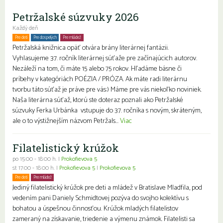
Petržalské súzvuky 2026
Každý deň
Pre deti
Pre dospelých
Pre mládež
Petržalská knižnica opäť otvára brány literárnej fantázii.
Vyhlasujeme 37. ročník literárnej súťaže pre začínajúcich autorov.
Nezáleží na tom, či máte 15 alebo 75 rokov. Hľadáme básne či
príbehy v kategóriách POÉZIA / PRÓZA. Ak máte radi literárnu
tvorbu táto súťaž je práve pre vás:) Máme pre vás niekoľko noviniek.
Naša literárna súťaž, ktorú ste doteraz poznali ako Petržalské
súzvuky Ferka Urbánka vstupuje do 37. ročníka s novým, skráteným,
ale o to výstižnejším názvom Petržals...
Viac
Filatelistický krúžok
po 15:00 - 18:00 h. |
Prokofievova 5
st 17:00 - 18:00 h. |
Prokofievova 5
|
Prokofievova 5
Pre deti
Pre mládež
Jediný filatelistický krúžok pre deti a mládež v Bratislave Mladfila, pod
vedením pani Daniely Schmidtovej pozýva do svojho kolektívu s
bohatou a úspešnou činnosťou. Krúžok mladých filatelistov
zameraný na získavanie, triedenie a výmenu známok. Filatelisti sa