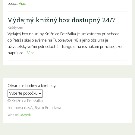
pobo...
Viac
Výdajný knižný box dostupný 24/7
Každý deň
Výdajný box na knihy Knižnice Petržalka je umiestnený pri vchode
do Petržalskej plavárne na Tupolevovej 7B a jeho obsluha je
užívateľsky veľmi jednoduchá – funguje na rovnakom princípe, ako
napríklad ...
Viac
Otváracie hodiny a kontakty:
© Knižnica Petržalka
Fedinova 1129/7, 851 01 Bratislava
Web od
2day.sk