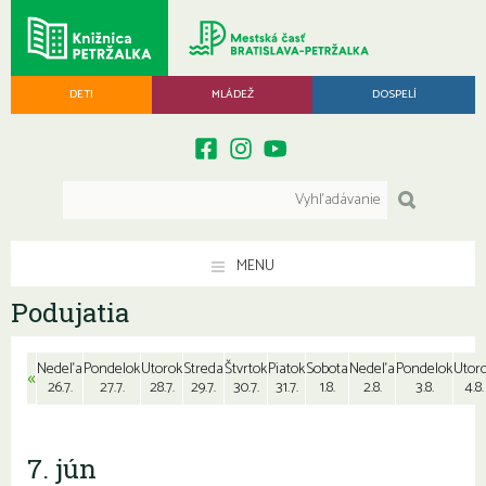
DETI
MLÁDEŽ
DOSPELÍ
MENU
Podujatia
Nedeľa
Pondelok
Utorok
Streda
Štvrtok
Piatok
Sobota
Nedeľa
Pondelok
Utor
«
26.7.
27.7.
28.7.
29.7.
30.7.
31.7.
1.8.
2.8.
3.8.
4.8.
7. jún