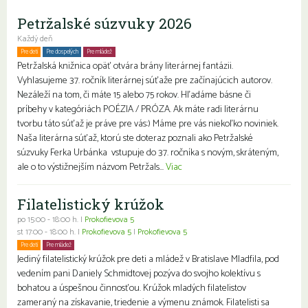
Petržalské súzvuky 2026
Každý deň
Pre deti
Pre dospelých
Pre mládež
Petržalská knižnica opäť otvára brány literárnej fantázii.
Vyhlasujeme 37. ročník literárnej súťaže pre začínajúcich autorov.
Nezáleží na tom, či máte 15 alebo 75 rokov. Hľadáme básne či
príbehy v kategóriách POÉZIA / PRÓZA. Ak máte radi literárnu
tvorbu táto súťaž je práve pre vás:) Máme pre vás niekoľko noviniek.
Naša literárna súťaž, ktorú ste doteraz poznali ako Petržalské
súzvuky Ferka Urbánka vstupuje do 37. ročníka s novým, skráteným,
ale o to výstižnejším názvom Petržals...
Viac
Filatelistický krúžok
po 15:00 - 18:00 h. |
Prokofievova 5
st 17:00 - 18:00 h. |
Prokofievova 5
|
Prokofievova 5
Pre deti
Pre mládež
Jediný filatelistický krúžok pre deti a mládež v Bratislave Mladfila, pod
vedením pani Daniely Schmidtovej pozýva do svojho kolektívu s
bohatou a úspešnou činnosťou. Krúžok mladých filatelistov
zameraný na získavanie, triedenie a výmenu známok. Filatelisti sa