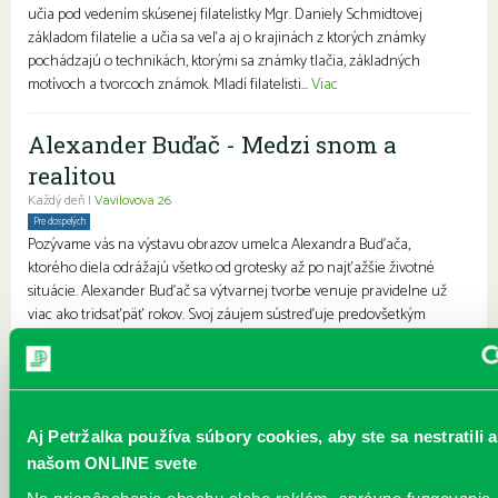
učia pod vedením skúsenej filatelistky Mgr. Daniely Schmidtovej
základom filatelie a učia sa veľa aj o krajinách z ktorých známky
pochádzajú o technikách, ktorými sa známky tlačia, základných
motívoch a tvorcoch známok. Mladí filatelisti...
Viac
Alexander Buďač - Medzi snom a
realitou
Každý deň |
Vavilovova 26
Pre dospelých
Pozývame vás na výstavu obrazov umelca Alexandra Buďača,
ktorého diela odrážajú všetko od grotesky až po najťažšie životné
situácie. Alexander Buďač sa výtvarnej tvorbe venuje pravidelne už
viac ako tridsaťpäť rokov. Svoj záujem sústreďuje predovšetkým
unikátnej grafike a perokresbe. Predstavuje rozprávkový,
surrealistický svet snov. Kostýmovanými postavami sa snaží
vyjadrovať absenciu starnutia. Vždy ho zaujímala osoba, „postava“, s
ktorou žije alebo pracuje. Medzi jeho ľudskými postavami mo...
Viac
Aj Petržalka používa súbory cookies, aby ste sa nestratili a
JÚN v knižnici
našom ONLINE svete
Každý deň