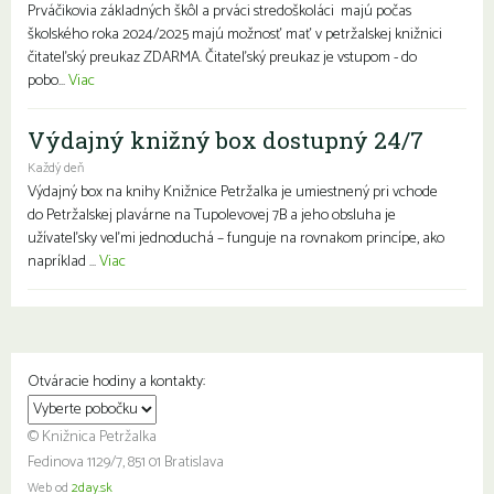
Prváčikovia základných škôl a prváci stredoškoláci majú počas
školského roka 2024/2025 majú možnosť mať v petržalskej knižnici
čitateľský preukaz ZDARMA. Čitateľský preukaz je vstupom - do
pobo...
Viac
Výdajný knižný box dostupný 24/7
Každý deň
Výdajný box na knihy Knižnice Petržalka je umiestnený pri vchode
do Petržalskej plavárne na Tupolevovej 7B a jeho obsluha je
užívateľsky veľmi jednoduchá – funguje na rovnakom princípe, ako
napríklad ...
Viac
Otváracie hodiny a kontakty:
© Knižnica Petržalka
Fedinova 1129/7, 851 01 Bratislava
Web od
2day.sk