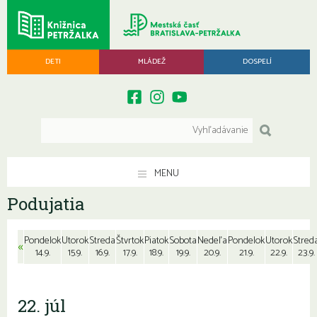
DETI
MLÁDEŽ
DOSPELÍ
MENU
Podujatia
Pondelok
Utorok
Streda
Štvrtok
Piatok
Sobota
Nedeľa
Pondelok
Utorok
Stred
«
14.9.
15.9.
16.9.
17.9.
18.9.
19.9.
20.9.
21.9.
22.9.
23.9.
22. júl