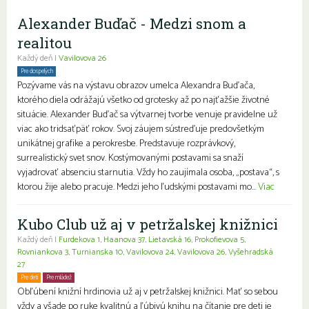
Alexander Buďač - Medzi snom a
realitou
Každý deň |
Vavilovova 26
Pre dospelých
Pozývame vás na výstavu obrazov umelca Alexandra Buďača,
ktorého diela odrážajú všetko od grotesky až po najťažšie životné
situácie. Alexander Buďač sa výtvarnej tvorbe venuje pravidelne už
viac ako tridsaťpäť rokov. Svoj záujem sústreďuje predovšetkým
unikátnej grafike a perokresbe. Predstavuje rozprávkový,
surrealistický svet snov. Kostýmovanými postavami sa snaží
vyjadrovať absenciu starnutia. Vždy ho zaujímala osoba, „postava“, s
ktorou žije alebo pracuje. Medzi jeho ľudskými postavami mo...
Viac
Kubo Club už aj v petržalskej knižnici
Každý deň |
Furdekova 1
,
Haanova 37
,
Lietavská 16
,
Prokofievova 5
,
Rovniankova 3
,
Turnianska 10
,
Vavilovova 24
,
Vavilovova 26
,
Vyšehradská
27
Pre deti
Pre mládež
Rodiny s deťmi
Obľúbení knižní hrdinovia už aj v petržalskej knižnici. Mať so sebou
vždy a všade po ruke kvalitnú a ľúbivú knihu na čítanie pre deti je