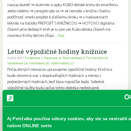
naozaj skvelé! ⇒ stiahnite si apku KUBO-detské knihy do smartfónu
alebo tabletu ⇒ zaregistrujte sa ⇒ ak nemáte v knižnici žiadnu
podlžnosť, smelo prejdite k ďalšiemu kroku ⇒ v nastaveniach
kliknite na tlačidlo PREPOJIŤ S KNIŽNICOU ⇒ HOTOVO digitálna
čitáreň plná detských kníh je tu pre vás Kubo detská čitáreň má
novinku! Knihy deťom čítajú ...
Viac
Letné výpožičné hodiny knižnice
Každý deň |
Furdekova 1
,
Haanova 37
,
Rovniankova 3
,
Turnianska 10
,
Vavilovova 24
,
Vavilovova 26
,
Vyšehradská 27
Počas letných mesiacov upravujeme výpožičné hodiny. Knižnica
bude otvorená viac v dopoludňajších hodinách a menej v
podvečerných hodinách, keď býva najväčšie teplo. Sobotné
výpožičné služby budú počas tohto obdobia nedostupné.
Pripomíname, že knihy si môžete pohodlne vyzdvihnúť vo výdajnom
boxe pri petržalskej plavárni – k dispozícii je nepretržite, 24 hodín
denne, 7 dní v týždni. Ďakujeme za pochopenie a prajeme vám
krásne leto plné skvelého čítania....
Viac
Aj Petržalka používa súbory cookies, aby ste sa nestratili a
našom ONLINE svete
Prečítané leto v petržalskej knižnici