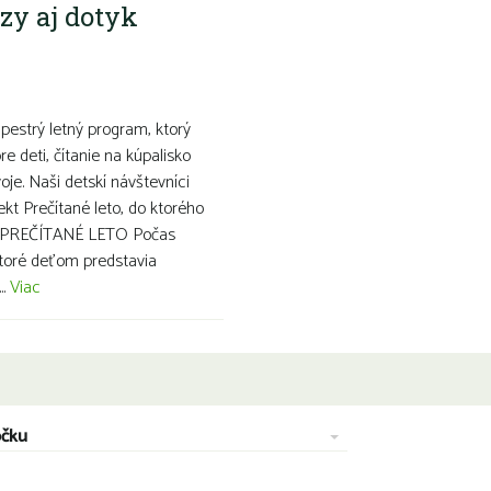
rzy aj dotyk
pestrý letný program, ktorý
e deti, čítanie na kúpalisko
voje. Naši detskí návštevníci
kt Prečítané leto, do ktorého
k. PREČÍTANÉ LETO Počas
toré deťom predstavia
..
Viac
očku