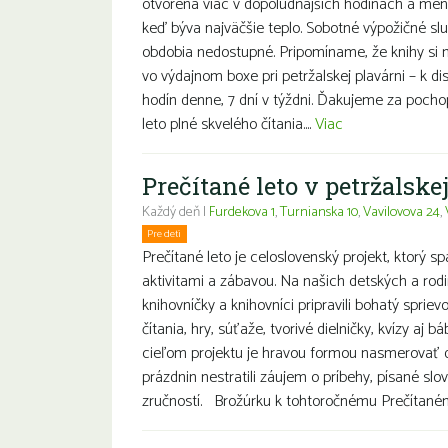
otvorená viac v dopoludňajších hodinách a men
keď býva najväčšie teplo. Sobotné výpožičné sl
obdobia nedostupné. Pripomíname, že knihy si
vo výdajnom boxe pri petržalskej plavárni – k disp
hodín denne, 7 dní v týždni. Ďakujeme za poch
leto plné skvelého čítania....
Viac
Prečítané leto v petržalske
Každý deň |
Furdekova 1
,
Turnianska 10
,
Vavilovova 24
,
Pre deti
Rodiny s deťmi
Prečítané leto je celoslovenský projekt, ktorý sp
aktivitami a zábavou. Na našich detských a rod
knihovníčky a knihovníci pripravili bohatý spri
čítania, hry, súťaže, tvorivé dielničky, kvízy aj 
cieľom projektu je hravou formou nasmerovať de
prázdnin nestratili záujem o príbehy, písané slov
zručností. Brožúrku k tohtoročnému Prečítanému