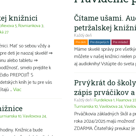
ej knižnici
Čítame ušami. Au
ofievova 5
,
Rovniankova 3
,
petržalskej knižn
ká 27
Každý deň
Pre deti
Pre dospelých
Pre mládež
Ro
ižnici. Mať so sebou vždy a
Máme skvelé správy pre všetkýc
pre deti je naozaj skvelé! ⇒
môžete v našej knižnici nielen p
ónu alebo tabletu ⇒
aj audioknihy! Vstúpte do sveta 
podlžnosť, smelo prejdite k
ačidlo PREPOJIŤ S
Prvýkrát do školy
tských kníh je tu pre vás
ajú ...
Viac
zápis prváčikov 
Každý deň |
Furdekova 1
,
Haanova 3
Turnianska 10
,
Vavilovova 24
,
Vavilo
nižnice
Prváčikovia základných škôl a 
urnianska 10
,
Vavilovova 24
,
roka 2024/2025 majú možnosť ma
ZDARMA. Čitateľský preukaz je 
hodiny. Knižnica bude