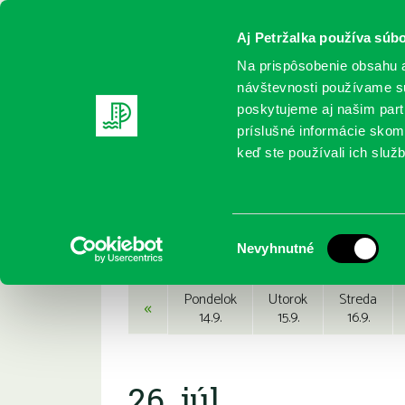
Aj Petržalka používa súbo
Na prispôsobenie obsahu a
návštevnosti používame sú
poskytujeme aj našim partn
REGISTRUJTE SA
ONLINE KATALÓ
príslušné informácie skomb
keď ste používali ich služb
Domov
Podujatia
Podujatia
Výber
Nevyhnutné
súhlasu
Pondelok
Utorok
Streda
«
14.9.
15.9.
16.9.
26. júl