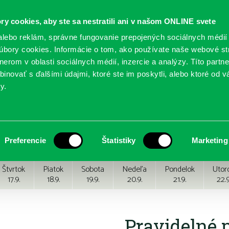
ry cookies, aby ste sa nestratili ani v našom ONLINE svete
lebo reklám, správne fungovanie prepojených sociálnych médií
bory cookies. Informácie o tom, ako používate naše webové st
erom v oblasti sociálnych médií, inzercie a analýzy. Títo partn
GY
SLUŽBY
PODUJATIA
POBOČKY
O KNIŽ
inovať s ďalšími údajmi, ktoré ste im poskytli, alebo ktoré od vá
y.
Preferencie
Štatistiky
Marketing
Štvrtok
Piatok
Sobota
Nedeľa
Pondelok
Utor
17.9.
18.9.
19.9.
20.9.
21.9.
22.9
Pravidelné 