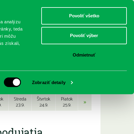
DETI
MLÁDEŽ
DOSPELÍ
Povoliť všetko
 a analýzu
ránky, teda
Povoliť výber
eri môžu
NICI
FEDINOVA
KONTAKTY
s získali,
Odmietnuť
Zobraziť detaily
ok
Streda
Štvrtok
Piatok
»
.
23.9.
24.9.
25.9.
podujatia