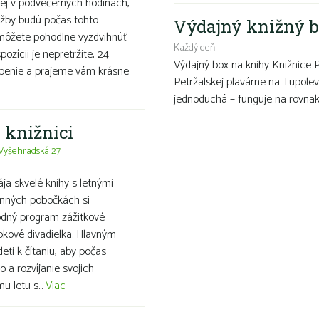
ej v podvečerných hodinách,
užby budú počas tohto
Výdajný knižný b
 môžete pohodlne vyzdvihnúť
Každý deň
ozícii je nepretržite, 24
Výdajný box na knihy Knižnice 
openie a prajeme vám krásne
Petržalskej plavárne na Tupolev
jednoduchá – funguje na rovnako
j knižnici
Vyšehradská 27
ája skvelé knihy s letnými
inných pobočkách si
evodný program zážitkové
bábkové divadielka. Hlavným
ti k čítaniu, aby počas
o a rozvíjanie svojich
 letu s...
Viac