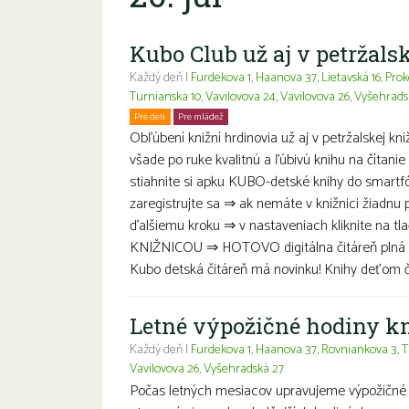
Kubo Club už aj v petržalsk
Každý deň |
Furdekova 1
,
Haanova 37
,
Lietavská 16
,
Prok
Turnianska 10
,
Vavilovova 24
,
Vavilovova 26
,
Vyšehrads
Pre deti
Pre mládež
Rodiny s deťmi
Obľúbení knižní hrdinovia už aj v petržalskej kn
všade po ruke kvalitnú a ľúbivú knihu na čítanie 
stiahnite si apku KUBO-detské knihy do smartf
zaregistrujte sa ⇒ ak nemáte v knižnici žiadnu 
ďalšiemu kroku ⇒ v nastaveniach kliknite na tl
KNIŽNICOU ⇒ HOTOVO digitálna čitáreň plná de
Kubo detská čitáreň má novinku! Knihy deťom čít
Letné výpožičné hodiny k
Každý deň |
Furdekova 1
,
Haanova 37
,
Rovniankova 3
,
T
Vavilovova 26
,
Vyšehradská 27
Počas letných mesiacov upravujeme výpožičné 