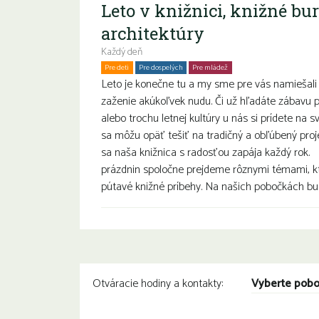
Leto v knižnici, knižné bu
architektúry
Každý deň
Pre deti
Pre dospelých
Pre mládež
Rodiny s deťmi
Seniori
Leto je konečne tu a my sme pre vás namiešali 
zaženie akúkoľvek nudu. Či už hľadáte zábavu pr
alebo trochu letnej kultúry u nás si prídete na s
sa môžu opäť tešiť na tradičný a obľúbený proje
sa naša knižnica s radosťou zapája každý ro
prázdnin spoločne prejdeme rôznymi témami, k
pútavé knižné príbehy. Na našich pobočkách bu.
Vyberte pob
Otváracie hodiny a kontakty: