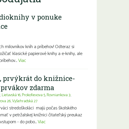
dioknihy v ponuke
ice
diny s deťmi
Seniori
Znevýhodnení
h milovníkov kníh a príbehov! Odteraz si
ožičať klasické papierové knihy a e-knihy, ale
príbehov...
Viac
, prvýkrát do knižnice-
a prvákov zdarma
7
,
Lietavská 16
,
Prokofievova 5
,
Rovniankova 3
,
vova 26
,
Vyšehradská 27
prváci stredoškoláci majú počas školského
ť v petržalskej knižnici čitateľský preukaz
vstupom - do pobo...
Viac