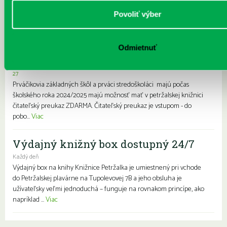
Prvýkrát do školy, prvýkrát do
Povoliť výber
knižnice- zápis prváčikov a prvákov
zdarma
Odmietnuť
Každý deň |
Furdekova 1
,
Haanova 37
,
Lietavská 16
,
Prokofievova 5
,
Rovniankova 3
,
Turnianska 10
,
Vavilovova 24
,
Vavilovova 26
,
Vyšehradská
27
Prváčikovia základných škôl a prváci stredoškoláci majú počas
školského roka 2024/2025 majú možnosť mať v petržalskej knižnici
čitateľský preukaz ZDARMA. Čitateľský preukaz je vstupom - do
pobo...
Viac
Výdajný knižný box dostupný 24/7
Každý deň
Výdajný box na knihy Knižnice Petržalka je umiestnený pri vchode
do Petržalskej plavárne na Tupolevovej 7B a jeho obsluha je
užívateľsky veľmi jednoduchá – funguje na rovnakom princípe, ako
napríklad ...
Viac