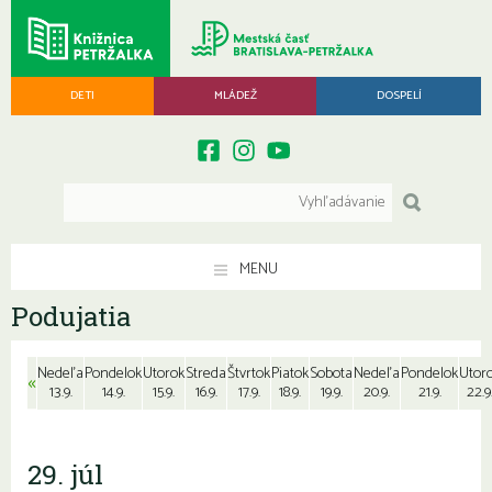
DETI
MLÁDEŽ
DOSPELÍ
MENU
Podujatia
Nedeľa
Pondelok
Utorok
Streda
Štvrtok
Piatok
Sobota
Nedeľa
Pondelok
Utor
«
13.9.
14.9.
15.9.
16.9.
17.9.
18.9.
19.9.
20.9.
21.9.
22.9
29. júl