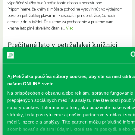
výpožičné služby budú počas tohto obdobia nedostupné.
Pripomíname, že knihy si môžete pohodlne vyzdvihnúť vo výdajnom
boxe pri petržalskej plavárni – k dispozícii je nepretržite, 24 hodín
denne, 7 dní v týždni. Ďakujeme za pochopenie a prajeme vám
krásne leto plné skvelého čítania....
Viac
Prečítané leto v petržalskej knižnici
Každý deň |
Furdekova 1
,
Turnianska 10
,
Vavilovova 24
,
Vyšehradská 27
Pre deti
Rodiny s deťmi
Prečítané leto je celoslovenský projekt, ktorý spája skvelé knihy s
letnými aktivitami a zábavou. Na našich detských a rodinných
pobočkách si knihovníčky a knihovníci pripravili bohatý sprievodný
Aj Petržalka používa súbory cookies, aby ste sa nestratili a
program zážitkové čítania, hry, súťaže, tvorivé dielničky, kvízy aj
našom ONLINE svete
bábkové divadielka. Hlavným cieľom projektu je hravou formou
Na prispôsobenie obsahu alebo reklám, správne fungovanie
nasmerovať deti k čítaniu, aby počas prázdnin nestratili záujem o
prepojených sociálnych médií a analýzu návštevnosti použ
príbehy, písané slovo a rozvíjanie svojich zručností. Brožúrku k
tohtoročnému Prečítanému letu s...
Viac
súbory cookies. Informácie o tom, ako používate naše webo
stránky, teda poskytujeme aj našim partnerom v oblasti soci
médií, inzercie a analýzy. Títo partneri môžu príslušné infor
Leto v knižnici, knižné burzy aj
skombinovať s ďalšími údajmi, ktoré ste im poskytli, alebo k
dotyk architektúry