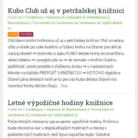
Kubo Club už aj v petržalskej knižnici
Každý deň |
Furdekova 1
,
Haanova 37
,
Lietavská 16
,
Prokofievova 5
,
Rovniankova 3
,
Turnianska 10
,
Vavilovova 24
,
Vavilovova 26
,
Vyšehradská
27
Pre deti
Pre mládež
Rodiny s deťmi
Obľúbení knižní hrdinovia už aj v petržalskej knižnici. Mať so sebou
vždy a všade po ruke kvalitnú a ľúbivú knihu na čítanie pre deti je
naozaj skvelé! ⇒ stiahnite si apku KUBO-detské knihy do smartfónu
alebo tabletu ⇒ zaregistrujte sa ⇒ ak nemáte v knižnici žiadnu
podlžnosť, smelo prejdite k ďalšiemu kroku ⇒ v nastaveniach
kliknite na tlačidlo PREPOJIŤ S KNIŽNICOU ⇒ HOTOVO digitálna
čitáreň plná detských kníh je tu pre vás Kubo detská čitáreň má
novinku! Knihy deťom čítajú ...
Viac
Letné výpožičné hodiny knižnice
Každý deň |
Furdekova 1
,
Haanova 37
,
Rovniankova 3
,
Turnianska 10
,
Vavilovova 24
,
Vavilovova 26
,
Vyšehradská 27
Počas letných mesiacov upravujeme výpožičné hodiny. Knižnica
bude otvorená viac v dopoludňajších hodinách a menej v
podvečerných hodinách, keď býva najväčšie teplo. Sobotné