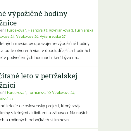
né výpožičné hodiny
žnice
eň |
Furdekova 1
,
Haanova 37
,
Rovniankova 3
,
Turnianska
lovova 24
,
Vavilovova 26
,
Vyšehradská 27
letných mesiacov upravujeme výpožičné hodiny.
ca bude otvorená viac v dopoludňajších hodinách
j v podvečerných hodinách, keď býva na...
čítané leto v petržalskej
žnici
eň |
Furdekova 1
,
Turnianska 10
,
Vavilovova 24
,
adská 27
ané leto je celoslovenský projekt, ktorý spája
 knihy s letnými aktivitami a zábavou. Na našich
ch a rodinných pobočkách si knihovní...