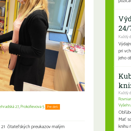
požičať
Výd
24/
Každý 
Výdajn
pri vc
jeho o
Kub
kni
Každý d
Rovnia
Vyšehr
ehradská 27
,
Prokofievova 5
Pre deti
Obľúben
Mať so
knihu n
ali 21 čitateľských preukazov malým