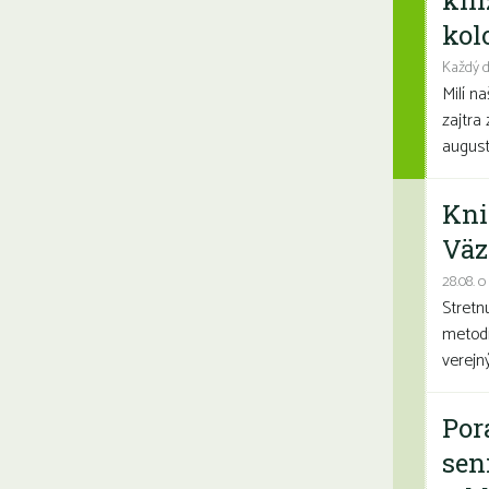
kni
kolo
Každý d
Milí n
zajtra 
august
Kni
Väz
28.08. o
Stretn
metodi
verejn
Por
sen