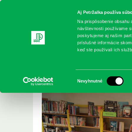
Aj Petržalka používa súbo
Na prispôsobenie obsahu a
návštevnosti používame sú
poskytujeme aj našim partn
REGISTRUJTE SA
ONLINE KATALÓ
príslušné informácie skomb
keď ste používali ich služb
Domov
Podujatia
Deň detí – čitateľský preukaz zdarma
Deň detí – čitateľs
Výber
Nevyhnutné
súhlasu