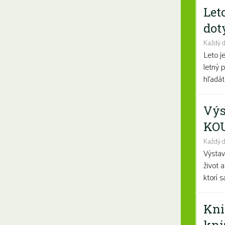
Let
dot
Každý 
Leto j
letný 
hľadáte
Výs
KO
Každý d
Výsta
život 
ktorí 
Kni