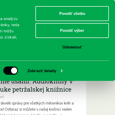
DETI
MLÁDEŽ
DOSPELÍ
Povoliť všetko
 a analýzu
ránky, teda
Povoliť výber
eri môžu
NICI
FEDINOVA
KONTAKTY
s získali,
Odmietnuť
ižšie podujatia
Zobraziť detaily
ame ušami. Audioknihy v
uke petržalskej knižnice
deň
kvelé správy pre všetkých milovníkov kníh a
ov! Odteraz si môžete v našej knižnici nielen