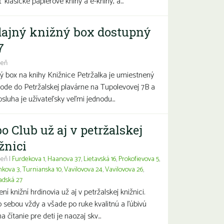
 klasické papierové knihy a e-knihy, a...
ajný knižný box dostupný
7
deň
ý box na knihy Knižnice Petržalka je umiestnený
hode do Petržalskej plavárne na Tupolevovej 7B a
bsluha je užívateľsky veľmi jednodu...
o Club už aj v petržalskej
žnici
eň |
Furdekova 1
,
Haanova 37
,
Lietavská 16
,
Prokofievova 5
,
nkova 3
,
Turnianska 10
,
Vavilovova 24
,
Vavilovova 26
,
adská 27
í knižní hrdinovia už aj v petržalskej knižnici.
 sebou vždy a všade po ruke kvalitnú a ľúbivú
a čítanie pre deti je naozaj skv...