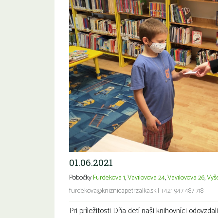
01.06.2021
Pobočky
Furdekova 1
,
Vavilovova 24
,
Vavilovova 26
,
Vyš
furdekova@kniznicapetrzalka.sk
|
+421 947 487 718
Pri príležitosti Dňa detí naši knihovníci odovzd