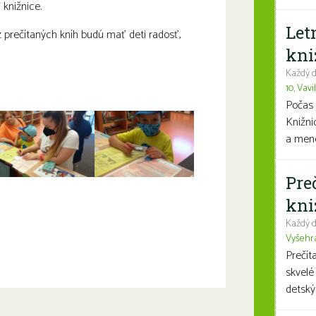
 knižnice.
Let
 z prečítaných kníh budú mať deti radosť,
kni
Každý d
10
,
Vavi
Počas 
Knižni
a mene
Pre
kni
Každý d
Vyšehr
Prečít
skvelé
detský