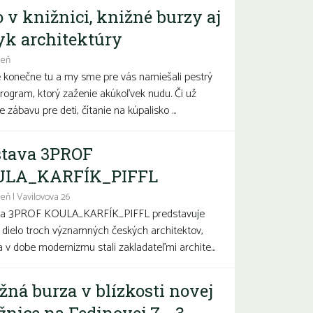
o v knižnici, knižné burzy aj
yk architektúry
deň
e konečne tu a my sme pre vás namiešali pestrý
program, ktorý zaženie akúkoľvek nudu. Či už
 zábavu pre deti, čítanie na kúpalisko ...
tava 3PROF
ULA_KARFÍK_PIFFL
eň | Vavilovova 26
va 3PROF KOULA_KARFÍK_PIFFL predstavuje
a dielo troch významných českých architektov,
sa v dobe modernizmu stali zakladateľmi archite...
žná burza v blízkosti novej