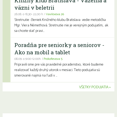
Knižný klub Bratislava - Väzenia a
väzni v beletrii
28.08. o 18,30- 22,00 h. |
Vavilovova 26
Stretnutie členiek Knižného klubu Bratislava vedie metodička
Mgr. Viera Némethová. Stretnutie nie je verejným podujatím, ak
sa chcete stať pravi...
Poradňa pre seniorky a seniorov -
Ako na mobil a tablet
08.09. o 9:00-12:00h. |
Prokofievova 5
Pripravili sme pre vás pravidelné poradenstvo, ktoré budeme
realizovať každý druhý utorok v mesiaci. Tieto podujatia sú
smerované najmä na ľudí v ...
VŠETKY PODUJATIA