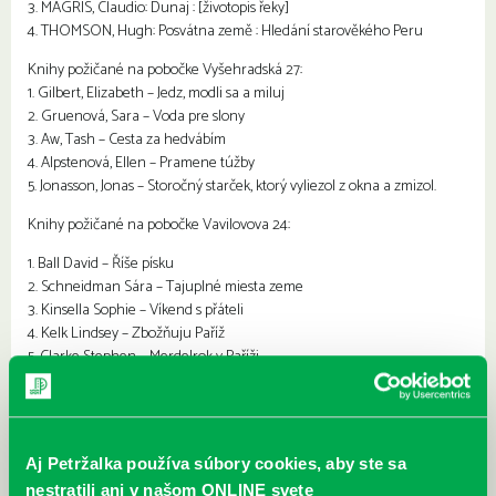
3. MAGRIS, Claudio: Dunaj : [životopis řeky]
4. THOMSON, Hugh: Posvátna země : Hledání starověkého Peru
Knihy požičané na pobočke Vyšehradská 27:
1. Gilbert, Elizabeth – Jedz, modli sa a miluj
2. Gruenová, Sara – Voda pre slony
3. Aw, Tash – Cesta za hedvábím
4. Alpstenová, Ellen – Pramene túžby
5. Jonasson, Jonas – Storočný starček, ktorý vyliezol z okna a zmizol.
Knihy požičané na pobočke Vavilovova 24:
1. Ball David – Říše písku
2. Schneidman Sára – Tajuplné miesta zeme
3. Kinsella Sophie – Víkend s přáteli
4. Kelk Lindsey – Zbožňuju Paříž
5. Clarke Stephen – Merde!rok v Paříži
6. Kerouac Jack – More je môj brat
7. Mikes George – Jak se stát Britem
8. Archer Geoffrey – Barmské dědictví
9. Hynes Margaret – Ázia. Všetko čo chceš vedieť.
Aj Petržalka používa súbory cookies, aby ste sa
10. Glover David –Európa. Všetko, čo chceš vedieť.
nestratili ani v našom ONLINE svete