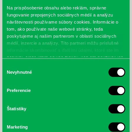
11. Mattanza Alexandra – Môj Paríž. Slávni ľudia rozprávajú o meste.
12. Obůrková Eva – Výlety s dětmi na jižní a východní Moravu
Na prispôsobenie obsahu alebo reklám, správne
13. Riches Sue – Frigidní ženy
fungovanie prepojených sociálnych médií a analýzu
návštevnosti používame súbory cookies. Informácie o
tom, ako používate naše webové stránky, teda
poskytujeme aj našim partnerom v oblasti sociálnych
médií, inzercie a analýzy. Títo partneri môžu príslušné
informácie skombinovať s ďalšími údajmi, ktoré ste im
poskytli, alebo ktoré od vás získali, keď ste používali ich
služby.
Výber
Nevyhnutné
súhlasu
Preferencie
Štatistiky
Najbližšie podujatia
Čítame ušami. Audioknihy v
DNES
Marketing