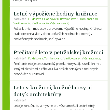
deti je naozaj skv...
Letné výpožičné hodiny knižnice
Každý deň |
Furdekova 1
,
Haanova 37
,
Rovniankova 3
,
Turnianska 10
,
Vavilovova 24
,
Vavilovova 26
,
Vyšehradská 27
Počas letných mesiacov upravujeme výpožičné hodiny. Knižnica
bude otvorená viac v dopoludňajších hodinách a menej v
podvečerných hodinách, keď býva na...
Prečítané leto v petržalskej knižnici
Každý deň |
Furdekova 1
,
Turnianska 10
,
Vavilovova 24
,
Vyšehradská 27
Prečítané leto je celoslovenský projekt, ktorý spája skvelé knihy s
letnými aktivitami a zábavou. Na našich detských a rodinných
pobočkách si knihovní...
Leto v knižnici, knižné burzy aj
dotyk architektúry
Každý deň
Leto je konečne tu a my sme pre vás namiešali pestrý letný