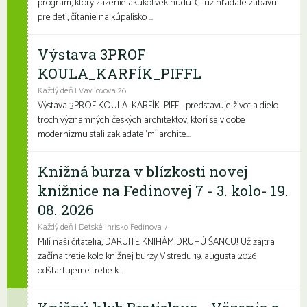
program, ktorý zaženie akúkoľvek nudu. Či už hľadáte zábavu
pre deti, čítanie na kúpalisko ...
Výstava 3PROF
KOULA_KARFÍK_PIFFL
Každý deň | Vavilovova 26
Výstava 3PROF KOULA_KARFÍK_PIFFL predstavuje život a dielo
troch významných českých architektov, ktorí sa v dobe
modernizmu stali zakladateľmi archite...
Knižná burza v blízkosti novej
knižnice na Fedinovej 7 - 3. kolo- 19.
08. 2026
Každý deň | Detské ihrisko Fedinova 7
Milí naši čitatelia, DARUJTE KNIHÁM DRUHÚ ŠANCU! Už zajtra
začína tretie kolo knižnej burzy V stredu 19. augusta 2026
odštartujeme tretie k...