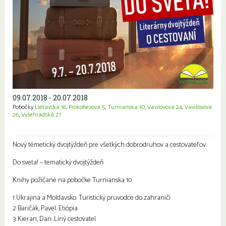
09.07.2018 - 20.07.2018
Pobočky
Lietavská 16
,
Prokofievova 5
,
Turnianska 10
,
Vavilovova 24
,
Vavilovova
26
,
Vyšehradská 27
Nový témetický dvojtýždeň pre všetkých dobrodruhov a cestovateľov.
Do sveta! – tematický dvojtýždeň
Knihy požičané na pobočke Turnianska 10
1 Ukrajina a Moldavsko. Turistický pruvodce do zahraničí
2 Baričák, Pavel: Etiópia
3 Kieran, Dan: Líný cestovatel