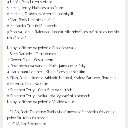
4 Hapák, Palo: Lúzer v Afrike
5 James, Henry: Malá cesta po Francii
6 Machala, Drahoslav: Veterné topánky III.
7 Filan, Boris: Umenie zablúdiť
8 Maďarsko. Turistické pruvodce
9 Pipková, Lenka: Rakousko -bedekr. Víkendové cestování nikdy nebylo
tak zábavné!
Knihy požičané na pobočke Prokofievova 5:
1. Steel Danielle – Cesta domov
2. Dexter Colin – Cesta lesem
3. Rozenbergová Vanda – Muž z jamy, deti z lásky
4. Harpaham Heather – Kľukatá cesta za šťastím
5. Filan, Boris – Umenie zablúdiť. Istanbul, Krakov, Sarajevo, Florencia.
6. Kerouac Jack – Na ceste
7. Pratchett Terry – Čarodějky na cestách
8. Pratchett Terry – Velká jízda. Vyprávění o Nomech
Knihy požičané na pobočke Vavilovova 26:
1. FILAN, Boris: Tajomstvo Budhovho úsmevu : dám všetko, čo viem, za
polovičku toho, čo neviem
2. JÍCHA, Jan: Srbský deník