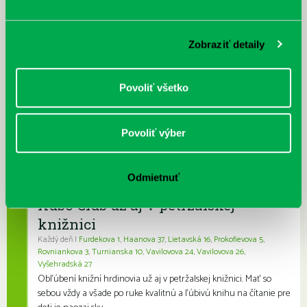
ponuke petržalskej knižnice
Každý deň
Máme skvelé správy pre všetkých milovníkov kníh a príbehov!
Zobraziť detaily
Odteraz si môžete v našej knižnici nielen požičať klasické
papierové knihy a e-knihy, a...
Povoliť všetko
Výdajný knižný box dostupný 24/7
Každý deň
Povoliť výber
Výdajný box na knihy Knižnice Petržalka je umiestnený pri
vchode do Petržalskej plavárne na Tupolevovej 7B a jeho obsluha
je užívateľsky veľmi jednodu...
Odmietnuť
Kubo Club už aj v petržalskej
knižnici
Každý deň |
Furdekova 1
,
Haanova 37
,
Lietavská 16
,
Prokofievova 5
,
Rovniankova 3
,
Turnianska 10
,
Vavilovova 24
,
Vavilovova 26
,
Vyšehradská 27
Obľúbení knižní hrdinovia už aj v petržalskej knižnici. Mať so
sebou vždy a všade po ruke kvalitnú a ľúbivú knihu na čítanie pre