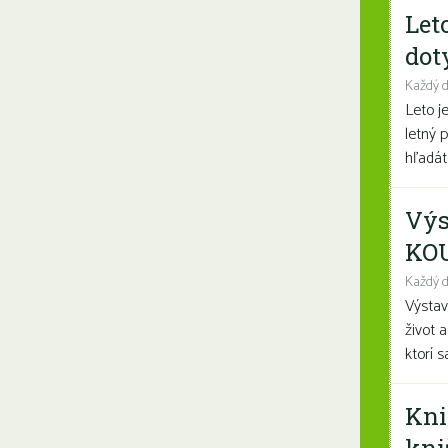
Let
dot
Každý 
Leto j
letný 
hľadáte
Výs
KO
Každý d
Výsta
život 
ktorí 
Kni