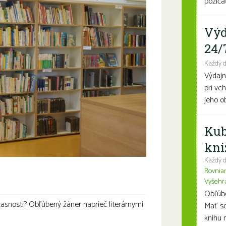
požičať
Výd
24/
Každý 
Výdajn
pri vc
jeho o
Kub
kni
Každý d
Rovnia
Vyšehr
Obľúben
snosti? Obľúbený žáner naprieč literárnymi
Mať so
knihu n