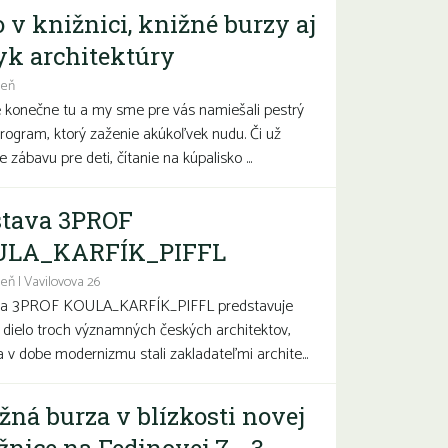
o v knižnici, knižné burzy aj
yk architektúry
deň
e konečne tu a my sme pre vás namiešali pestrý
program, ktorý zaženie akúkoľvek nudu. Či už
 zábavu pre deti, čítanie na kúpalisko ...
tava 3PROF
ULA_KARFÍK_PIFFL
eň | Vavilovova 26
va 3PROF KOULA_KARFÍK_PIFFL predstavuje
a dielo troch významných českých architektov,
sa v dobe modernizmu stali zakladateľmi archite...
žná burza v blízkosti novej