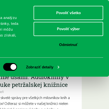
DETI
MLÁDEŽ
DOSPELÍ
Povoliť všetko
 a analýzu
ránky, teda
Povoliť výber
eri môžu
NICI
FEDINOVA
KONTAKTY
s získali,
Odmietnuť
ižšie podujatia
Zobraziť detaily
ame ušami. Audioknihy v
uke petržalskej knižnice
deň
kvelé správy pre všetkých milovníkov kníh a
ov! Odteraz si môžete v našej knižnici nielen