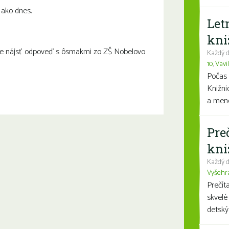
 ako dnes.
Let
kni
ne nájsť odpoveď s ôsmakmi zo ZŠ Nobelovo
Každý d
10
,
Vavi
Počas 
Knižni
a mene
Pre
kni
Každý d
Vyšehr
Prečít
skvelé
detský