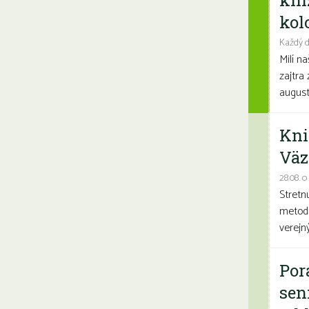
kni
kolo
Každý d
Milí n
zajtra 
august
Kni
Väz
28.08. o
Stretn
metodi
verejn
Por
sen