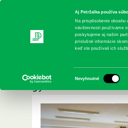
Aj Petržalka používa súbo
Na prispôsobenie obsahu a
návštevnosti používame sú
poskytujeme aj našim partn
REGISTRUJTE SA
ONLINE KATALÓ
príslušné informácie skomb
keď ste používali ich služb
Domov
Podujatia
Online podujatie – Romantika nie je 
Online podujatie – 
Výber
Nevyhnutné
gýč.
súhlasu