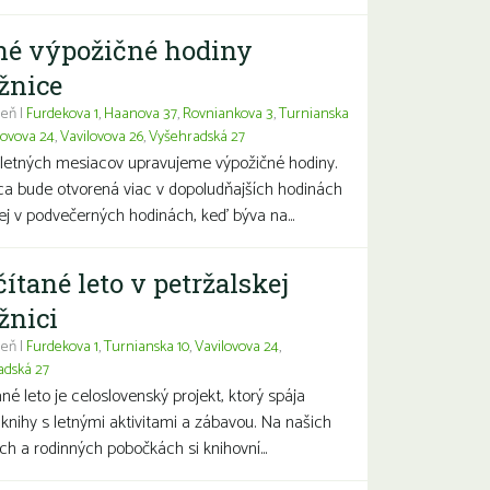
né výpožičné hodiny
žnice
eň |
Furdekova 1
,
Haanova 37
,
Rovniankova 3
,
Turnianska
lovova 24
,
Vavilovova 26
,
Vyšehradská 27
letných mesiacov upravujeme výpožičné hodiny.
ca bude otvorená viac v dopoludňajších hodinách
j v podvečerných hodinách, keď býva na...
čítané leto v petržalskej
žnici
eň |
Furdekova 1
,
Turnianska 10
,
Vavilovova 24
,
adská 27
ané leto je celoslovenský projekt, ktorý spája
 knihy s letnými aktivitami a zábavou. Na našich
ch a rodinných pobočkách si knihovní...