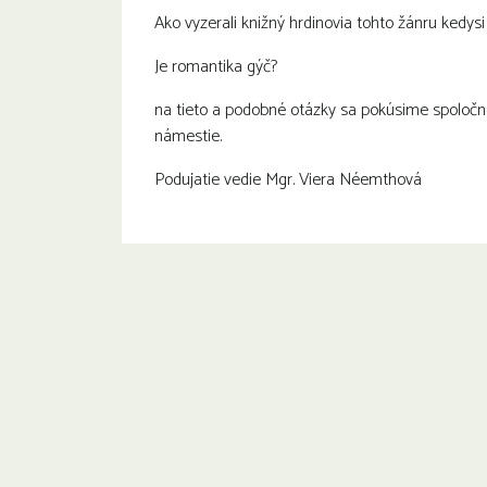
Ako vyzerali knižný hrdinovia tohto žánru kedysi
Je romantika gýč?
na tieto a podobné otázky sa pokúsime spoloč
námestie.
Podujatie vedie Mgr. Viera Néemthová