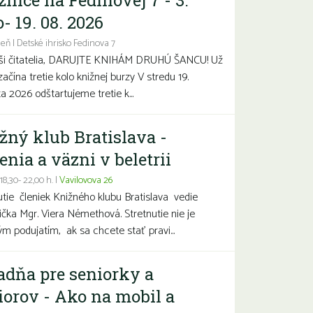
žnice na Fedinovej 7 - 3.
- 19. 08. 2026
eň | Detské ihrisko Fedinova 7
aši čitatelia, DARUJTE KNIHÁM DRUHÚ ŠANCU! Už
začína tretie kolo knižnej burzy V stredu 19.
a 2026 odštartujeme tretie k...
žný klub Bratislava -
enia a väzni v beletrii
 18,30- 22,00 h. |
Vavilovova 26
utie členiek Knižného klubu Bratislava vedie
čka Mgr. Viera Némethová. Stretnutie nie je
ým podujatím, ak sa chcete stať pravi...
adňa pre seniorky a
iorov - Ako na mobil a