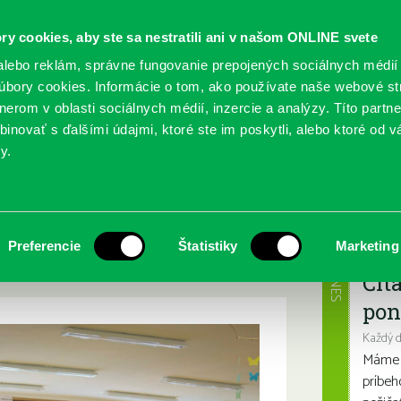
ry cookies, aby ste sa nestratili ani v našom ONLINE svete
lebo reklám, správne fungovanie prepojených sociálnych médií
bory cookies. Informácie o tom, ako používate naše webové st
erom v oblasti sociálnych médií, inzercie a analýzy. Títo partn
GY
SLUŽBY
PODUJATIA
POBOČKY
O KNIŽ
inovať s ďalšími údajmi, ktoré ste im poskytli, alebo ktoré od vá
y.
gýč.
Romantika nie je
Najbl
Preferencie
Štatistiky
Marketing
DNES
Čít
pon
Každý 
Máme s
príbeh