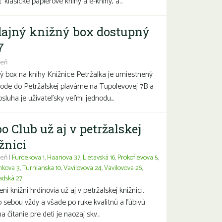
 klasické papierové knihy a e-knihy, a...
ajný knižný box dostupný
7
deň
ý box na knihy Knižnice Petržalka je umiestnený
hode do Petržalskej plavárne na Tupolevovej 7B a
bsluha je užívateľsky veľmi jednodu...
o Club už aj v petržalskej
žnici
eň |
Furdekova 1
,
Haanova 37
,
Lietavská 16
,
Prokofievova 5
,
nkova 3
,
Turnianska 10
,
Vavilovova 24
,
Vavilovova 26
,
adská 27
í knižní hrdinovia už aj v petržalskej knižnici.
 sebou vždy a všade po ruke kvalitnú a ľúbivú
a čítanie pre deti je naozaj skv...