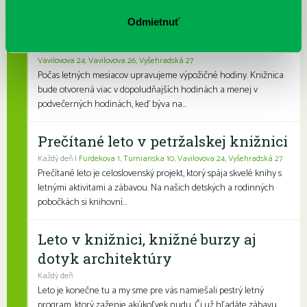
Odmietnuť
Letné výpožičné hodiny knižnice
Každý deň |
Furdekova 1
,
Haanova 37
,
Rovniankova 3
,
Turnianska 10
,
Vavilovova 24
,
Vavilovova 26
,
Vyšehradská 27
Počas letných mesiacov upravujeme výpožičné hodiny. Knižnica
bude otvorená viac v dopoludňajších hodinách a menej v
podvečerných hodinách, keď býva na...
Prečítané leto v petržalskej knižnici
Každý deň |
Furdekova 1
,
Turnianska 10
,
Vavilovova 24
,
Vyšehradská 27
Prečítané leto je celoslovenský projekt, ktorý spája skvelé knihy s
letnými aktivitami a zábavou. Na našich detských a rodinných
pobočkách si knihovní...
Leto v knižnici, knižné burzy aj
dotyk architektúry
Každý deň
Leto je konečne tu a my sme pre vás namiešali pestrý letný
program, ktorý zaženie akúkoľvek nudu. Či už hľadáte zábavu