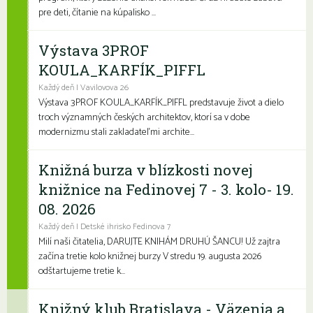
pre deti, čítanie na kúpalisko ...
Výstava 3PROF
KOULA_KARFÍK_PIFFL
Každý deň | Vavilovova 26
Výstava 3PROF KOULA_KARFÍK_PIFFL predstavuje život a dielo
troch významných českých architektov, ktorí sa v dobe
modernizmu stali zakladateľmi archite...
Knižná burza v blízkosti novej
knižnice na Fedinovej 7 - 3. kolo- 19.
08. 2026
Každý deň | Detské ihrisko Fedinova 7
Milí naši čitatelia, DARUJTE KNIHÁM DRUHÚ ŠANCU! Už zajtra
začína tretie kolo knižnej burzy V stredu 19. augusta 2026
odštartujeme tretie k...
Knižný klub Bratislava - Väzenia a