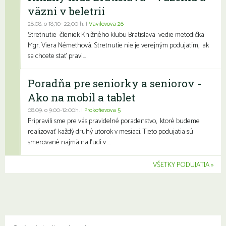
väzni v beletrii
28.08. o 18,30- 22,00 h. |
Vavilovova 26
Stretnutie členiek Knižného klubu Bratislava vedie metodička
Mgr. Viera Némethová. Stretnutie nie je verejným podujatím, ak
sa chcete stať pravi...
Poradňa pre seniorky a seniorov -
Ako na mobil a tablet
08.09. o 9:00-12:00h. |
Prokofievova 5
Pripravili sme pre vás pravidelné poradenstvo, ktoré budeme
realizovať každý druhý utorok v mesiaci. Tieto podujatia sú
smerované najmä na ľudí v ...
VŠETKY PODUJATIA