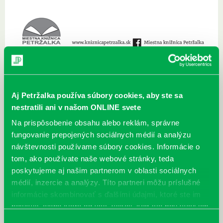
01.02.2019 - 18.02.2019
Pre deti
Pre dospelých
Rodiny s deťmi
Február bude bohatý na podujatia pre detských i dospelých čitateľov.
Aj Petržalka používa súbory cookies, aby ste sa
nestratili ani v našom ONLINE svete
Môžete u nás sprostredkovane navštíviť Škandináviu a fiktívnu krajinu
trollov, získať Valentínsky darček; deti sa môžu zahrať na architektov
Na prispôsobenie obsahu alebo reklám, správne
alebo spoznať aké je to byť rodičom v Príbehu o piatej podľa knižky „Já
fungovanie prepojených sociálnych médií a analýzu
nejsem tvoje maminka“.
návštevnosti používame súbory cookies. Informácie o
Tešíme sa na Vás.
tom, ako používate naše webové stránky, teda
poskytujeme aj našim partnerom v oblasti sociálnych
médií, inzercie a analýzy. Títo partneri môžu príslušné
Najbližšie podujatia
informácie skombinovať s ďalšími údajmi, ktoré ste im
poskytli, alebo ktoré od vás získali, keď ste používali ich
Čítame ušami. Audioknihy v
DNES
služby.
Výber