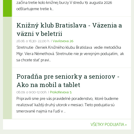
začína tretie kolo knižnej burzy V stredu 19. augusta 2026
odštartujeme tretie k...
Knižný klub Bratislava - Väzenia a
väzni v beletrii
28.08. o 18,30- 22,00 h. |
Vavilovova 26
Stretnutie členiek Knižného klubu Bratislava vedie metodička
Mgr. Viera Némethová. Stretnutie nie je verejným podujatím, ak
sa chcete stať pravi...
Poradňa pre seniorky a seniorov -
Ako na mobil a tablet
08.09. o 9:00-12:00h. |
Prokofievova 5
Pripravili sme pre vás pravidelné poradenstvo, ktoré budeme
realizovať každý druhý utorok v mesiaci. Tieto podujatia sú
smerované najmä na ľudí v ...
VŠETKY PODUJATIA