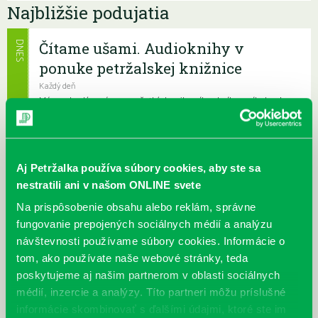
Najbližšie podujatia
Čítame ušami. Audioknihy v
DNES
ponuke petržalskej knižnice
Každý deň
Máme skvelé správy pre všetkých milovníkov kníh a príbehov!
Odteraz si môžete v našej knižnici nielen požičať klasické
papierové knihy a e-knihy, a...
Výdajný knižný box dostupný 24/7
Aj Petržalka používa súbory cookies, aby ste sa
nestratili ani v našom ONLINE svete
Každý deň
Výdajný box na knihy Knižnice Petržalka je umiestnený pri
Na prispôsobenie obsahu alebo reklám, správne
vchode do Petržalskej plavárne na Tupolevovej 7B a jeho obsluha
fungovanie prepojených sociálnych médií a analýzu
je užívateľsky veľmi jednodu...
návštevnosti používame súbory cookies. Informácie o
tom, ako používate naše webové stránky, teda
Kubo Club už aj v petržalskej
poskytujeme aj našim partnerom v oblasti sociálnych
knižnici
médií, inzercie a analýzy. Títo partneri môžu príslušné
Každý deň |
Furdekova 1
,
Haanova 37
,
Lietavská 16
,
Prokofievova 5
,
informácie skombinovať s ďalšími údajmi, ktoré ste im