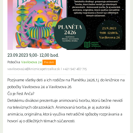
23.09.2023 9,00- 12,00 hod.
Pobočka
Vavilovova 24
Pre deti
Rodiny s deťmi
vavilovova24@kniznicapetrzalka.sk
|
+421 947 487 715
Pozývame všetky deti a ich rodičov na Planétku 2426, t.j. do knižnice na
pobočky Vavilovova 24 a Vavilovova 26.
Čo je Fest Anča?
Detskému divákovi prezentuje animovanú tvorbu, ktorú bežne nevidí
na televíznych obrazovkách. Animovaná tvorba, je aj autorská
animácia, originálna, ktorá využíva netradičné spôsoby rozprávania a
hovorí aj o dôležitých témach súčasnosti.