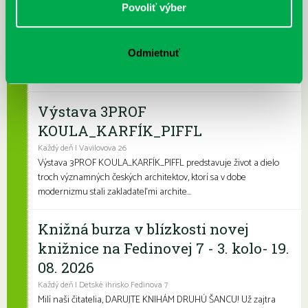
Povoliť výber
dotyk architektúry
Každý deň
Leto je konečne tu a my sme pre vás namiešali pestrý letný
Odmietnuť
program, ktorý zaženie akúkoľvek nudu. Či už hľadáte zábavu
pre deti, čítanie na kúpalisko ...
Výstava 3PROF
KOULA_KARFÍK_PIFFL
Každý deň | Vavilovova 26
Výstava 3PROF KOULA_KARFÍK_PIFFL predstavuje život a dielo
troch významných českých architektov, ktorí sa v dobe
modernizmu stali zakladateľmi archite...
Knižná burza v blízkosti novej
knižnice na Fedinovej 7 - 3. kolo- 19.
08. 2026
Každý deň | Detské ihrisko Fedinova 7
Milí naši čitatelia, DARUJTE KNIHÁM DRUHÚ ŠANCU! Už zajtra