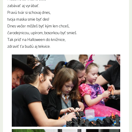
zabávať aj vyrábať.
Pravú tvár si schovaj dnes,
tvoja maska smie byť des!
Dnes večer môžeš byť kým len chceš,
čarodejnicou, upírom, bosorkou byť smieš.
Tak príď na Halloween do knižnice,
zdraviť ťa budú aj tekvice.