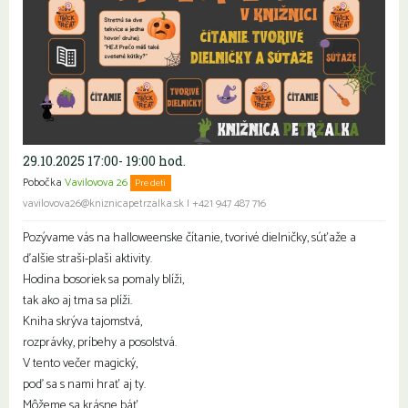
29.10.2025 17:00- 19:00 hod.
Pobočka
Vavilovova 26
Pre deti
Rodiny s deťmi
vavilovova26@kniznicapetrzalka.sk
|
+421 947 487 716
Pozývame vás na halloweenske čítanie, tvorivé dielničky, súťaže a
ďalšie straši-plaši aktivity.
Hodina bosoriek sa pomaly blíži,
tak ako aj tma sa plíži.
Kniha skrýva tajomstvá,
rozprávky, príbehy a posolstvá.
V tento večer magický,
poď sa s nami hrať aj ty.
Môžeme sa krásne báť,