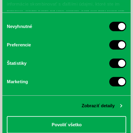
informácie skombinovať s ďalšími údajmi, ktoré ste im
poskytli, alebo ktoré od vás získali, keď ste používali ich
služby.
Výber
Nevyhnutné
súhlasu
Preferencie
Štatistiky
Marketing
Zobraziť detaily
Povoliť všetko