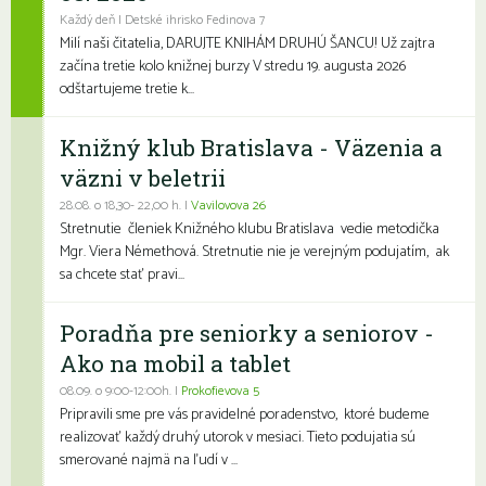
Každý deň | Detské ihrisko Fedinova 7
Milí naši čitatelia, DARUJTE KNIHÁM DRUHÚ ŠANCU! Už zajtra
začína tretie kolo knižnej burzy V stredu 19. augusta 2026
odštartujeme tretie k...
Knižný klub Bratislava - Väzenia a
väzni v beletrii
28.08. o 18,30- 22,00 h. |
Vavilovova 26
Stretnutie členiek Knižného klubu Bratislava vedie metodička
Mgr. Viera Némethová. Stretnutie nie je verejným podujatím, ak
sa chcete stať pravi...
Poradňa pre seniorky a seniorov -
Ako na mobil a tablet
08.09. o 9:00-12:00h. |
Prokofievova 5
Pripravili sme pre vás pravidelné poradenstvo, ktoré budeme
realizovať každý druhý utorok v mesiaci. Tieto podujatia sú
smerované najmä na ľudí v ...