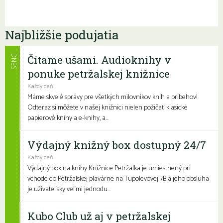
Najbližšie podujatia
Čítame ušami. Audioknihy v
DNES
ponuke petržalskej knižnice
Každý deň
Máme skvelé správy pre všetkých milovníkov kníh a príbehov!
Odteraz si môžete v našej knižnici nielen požičať klasické
papierové knihy a e-knihy, a...
Výdajný knižný box dostupný 24/7
Každý deň
Výdajný box na knihy Knižnice Petržalka je umiestnený pri
vchode do Petržalskej plavárne na Tupolevovej 7B a jeho obsluha
je užívateľsky veľmi jednodu...
Kubo Club už aj v petržalskej