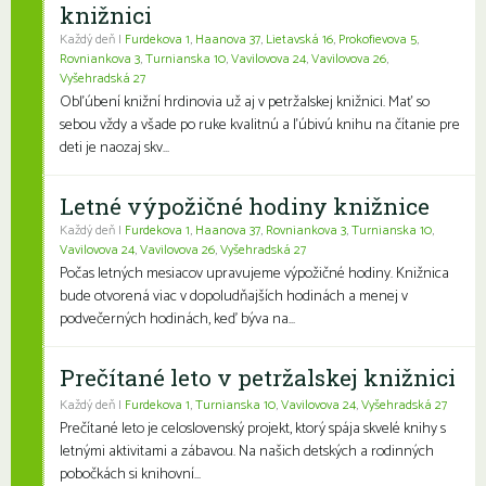
knižnici
Každý deň |
Furdekova 1
,
Haanova 37
,
Lietavská 16
,
Prokofievova 5
,
Rovniankova 3
,
Turnianska 10
,
Vavilovova 24
,
Vavilovova 26
,
Vyšehradská 27
Obľúbení knižní hrdinovia už aj v petržalskej knižnici. Mať so
sebou vždy a všade po ruke kvalitnú a ľúbivú knihu na čítanie pre
deti je naozaj skv...
Letné výpožičné hodiny knižnice
Každý deň |
Furdekova 1
,
Haanova 37
,
Rovniankova 3
,
Turnianska 10
,
Vavilovova 24
,
Vavilovova 26
,
Vyšehradská 27
Počas letných mesiacov upravujeme výpožičné hodiny. Knižnica
bude otvorená viac v dopoludňajších hodinách a menej v
podvečerných hodinách, keď býva na...
Prečítané leto v petržalskej knižnici
Každý deň |
Furdekova 1
,
Turnianska 10
,
Vavilovova 24
,
Vyšehradská 27
Prečítané leto je celoslovenský projekt, ktorý spája skvelé knihy s
letnými aktivitami a zábavou. Na našich detských a rodinných
pobočkách si knihovní...