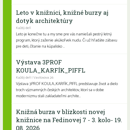
Leto v knižnici, knižné burzy aj
dotyk architektúry
Každý deň
Leto je konečne tu a my sme pre vás namiešali pestrý letný
program, ktorý zaženie akúkoľvek nudu. Či už hľadáte zábavu
pre deti, čítanie na kúpalisko ...
Výstava 3PROF
KOULA_KARFÍK_PIFFL
Každý deň | Vavilovova 26
Výstava 3PROF KOULA_KARFÍK_PIFFL predstavuje život a dielo
troch významných českých architektov, ktorí sa v dobe
modernizmu stali zakladateľmi archite...
Knižná burza v blízkosti novej
knižnice na Fedinovej 7 - 3. kolo- 19.
08. 2026