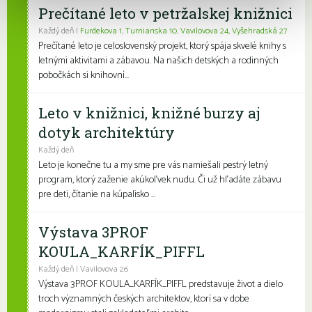
Prečítané leto v petržalskej knižnici
Každý deň |
Furdekova 1
,
Turnianska 10
,
Vavilovova 24
,
Vyšehradská 27
Prečítané leto je celoslovenský projekt, ktorý spája skvelé knihy s
letnými aktivitami a zábavou. Na našich detských a rodinných
pobočkách si knihovní...
Leto v knižnici, knižné burzy aj
dotyk architektúry
Každý deň
Leto je konečne tu a my sme pre vás namiešali pestrý letný
program, ktorý zaženie akúkoľvek nudu. Či už hľadáte zábavu
pre deti, čítanie na kúpalisko ...
Výstava 3PROF
KOULA_KARFÍK_PIFFL
Každý deň | Vavilovova 26
Výstava 3PROF KOULA_KARFÍK_PIFFL predstavuje život a dielo
troch významných českých architektov, ktorí sa v dobe