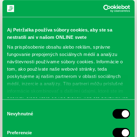
Podujatie ukončíme kresbou vecí, ktoré sú nevyhnutné
na turistický výlet do Tatier.
45 minút
Aj Petržalka používa súbory cookies, aby ste sa
Trvanie:
nestratili ani v našom ONLINE svete
Na prispôsobenie obsahu alebo reklám, správne
fungovanie prepojených sociálnych médií a analýzu
Najbližšie podujatia
návštevnosti používame súbory cookies. Informácie o
tom, ako používate naše webové stránky, teda
Čítame ušami. Audioknihy v
DNES
poskytujeme aj našim partnerom v oblasti sociálnych
ponuke petržalskej knižnice
médií, inzercie a analýzy. Títo partneri môžu príslušné
Každý deň
informácie skombinovať s ďalšími údajmi, ktoré ste im
Máme skvelé správy pre všetkých milovníkov kníh a príbehov!
poskytli, alebo ktoré od vás získali, keď ste používali ich
Odteraz si môžete v našej knižnici nielen požičať klasické
služby.
Výber
papierové knihy a e-knihy, a...
Nevyhnutné
súhlasu
Výdajný knižný box dostupný 24/7
Preferencie
Každý deň