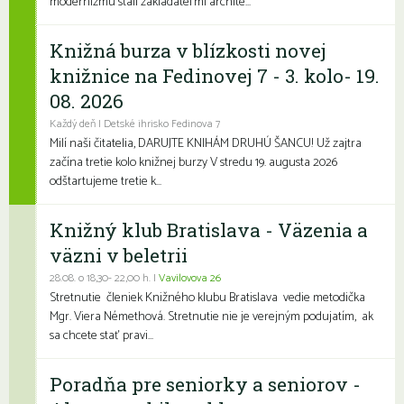
modernizmu stali zakladateľmi archite...
Knižná burza v blízkosti novej
knižnice na Fedinovej 7 - 3. kolo- 19.
08. 2026
Každý deň | Detské ihrisko Fedinova 7
Milí naši čitatelia, DARUJTE KNIHÁM DRUHÚ ŠANCU! Už zajtra
začína tretie kolo knižnej burzy V stredu 19. augusta 2026
odštartujeme tretie k...
Knižný klub Bratislava - Väzenia a
väzni v beletrii
28.08. o 18,30- 22,00 h. |
Vavilovova 26
Stretnutie členiek Knižného klubu Bratislava vedie metodička
Mgr. Viera Némethová. Stretnutie nie je verejným podujatím, ak
sa chcete stať pravi...
Poradňa pre seniorky a seniorov -