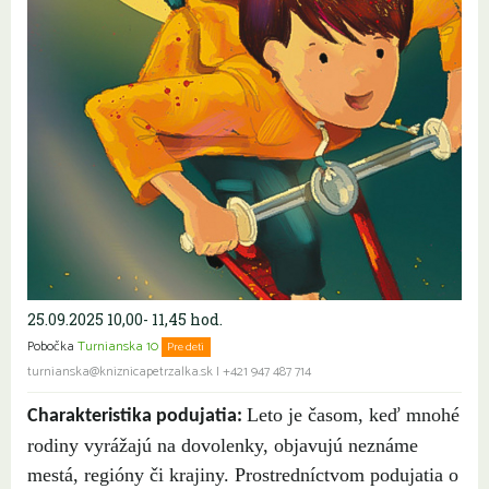
25.09.2025 10,00- 11,45 hod.
Pobočka
Turnianska 10
Pre deti
turnianska@kniznicapetrzalka.sk
|
+421 947 487 714
Leto je časom, keď mnohé
Charakteristika podujatia:
rodiny vyrážajú na dovolenky, objavujú neznáme
mestá, regióny či krajiny. Prostredníctvom podujatia o