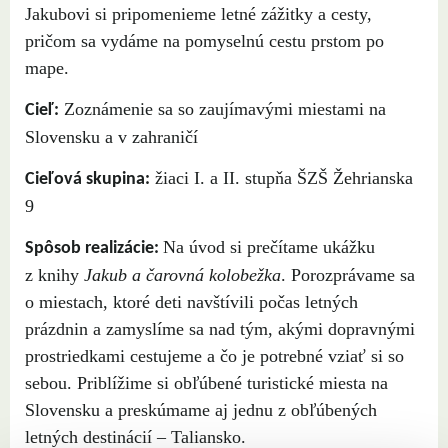
Jakubovi si pripomenieme letné zážitky a cesty,
pričom sa vydáme na pomyselnú cestu prstom po
mape.
Zoznámenie sa so zaujímavými miestami na
Cieľ:
Slovensku a v zahraničí
žiaci I. a II. stupňa ŠZŠ Žehrianska
Cieľová skupina:
9
Na úvod si prečítame ukážku
Spôsob realizácie:
z knihy
Jakub a čarovná kolobežka
. Porozprávame sa
o miestach, ktoré deti navštívili počas letných
prázdnin a zamyslíme sa nad tým, akými dopravnými
prostriedkami cestujeme a čo je potrebné vziať si so
sebou. Priblížime si obľúbené turistické miesta na
Slovensku a preskúmame aj jednu z obľúbených
letných destinácií – Taliansko.