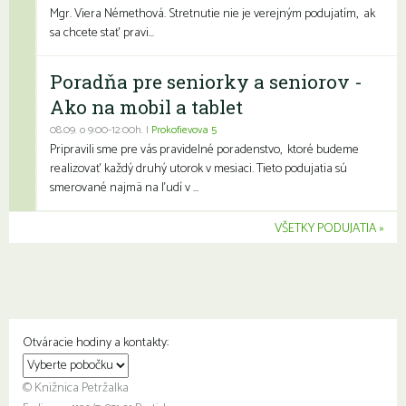
Mgr. Viera Némethová. Stretnutie nie je verejným podujatím, ak
sa chcete stať pravi...
Poradňa pre seniorky a seniorov -
Ako na mobil a tablet
08.09. o 9:00-12:00h. |
Prokofievova 5
Pripravili sme pre vás pravidelné poradenstvo, ktoré budeme
realizovať každý druhý utorok v mesiaci. Tieto podujatia sú
smerované najmä na ľudí v ...
VŠETKY PODUJATIA
Otváracie hodiny a kontakty:
© Knižnica Petržalka