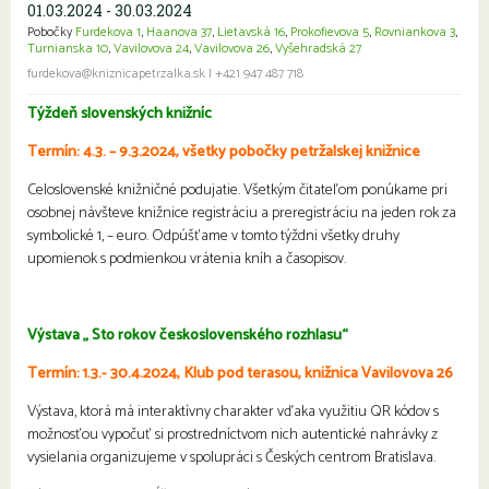
01.03.2024 - 30.03.2024
Pobočky
Furdekova 1
,
Haanova 37
,
Lietavská 16
,
Prokofievova 5
,
Rovniankova 3
,
Turnianska 10
,
Vavilovova 24
,
Vavilovova 26
,
Vyšehradská 27
furdekova@kniznicapetrzalka.sk
|
+421 947 487 718
Týždeň slovenských knižníc
Termín: 4.3. – 9.3.2024, všetky pobočky petržalskej knižnice
Celoslovenské knižničné podujatie. Všetkým čitateľom ponúkame pri
osobnej návšteve knižnice registráciu a preregistráciu na jeden rok za
symbolické 1, – euro. Odpúšťame v tomto týždni všetky druhy
upomienok s podmienkou vrátenia kníh a časopisov.
Výstava „ Sto rokov československého rozhlasu“
Termín: 1.3.- 30.4.2024,
Klub pod terasou, knižnica Vavilovova 26
Výstava, ktorá má interaktívny charakter vďaka využitiu QR kódov s
možnosťou vypočuť si prostredníctvom nich autentické nahrávky z
vysielania organizujeme v spolupráci s Českých centrom Bratislava.