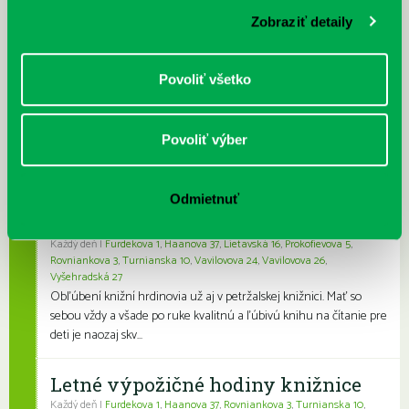
papierové knihy a e-knihy, a...
Zobraziť detaily
Výdajný knižný box dostupný 24/7
Povoliť všetko
Každý deň
Výdajný box na knihy Knižnice Petržalka je umiestnený pri
vchode do Petržalskej plavárne na Tupolevovej 7B a jeho obsluha
Povoliť výber
je užívateľsky veľmi jednodu...
Kubo Club už aj v petržalskej
Odmietnuť
knižnici
Každý deň |
Furdekova 1
,
Haanova 37
,
Lietavská 16
,
Prokofievova 5
,
Rovniankova 3
,
Turnianska 10
,
Vavilovova 24
,
Vavilovova 26
,
Vyšehradská 27
Obľúbení knižní hrdinovia už aj v petržalskej knižnici. Mať so
sebou vždy a všade po ruke kvalitnú a ľúbivú knihu na čítanie pre
deti je naozaj skv...
Letné výpožičné hodiny knižnice
Každý deň |
Furdekova 1
,
Haanova 37
,
Rovniankova 3
,
Turnianska 10
,