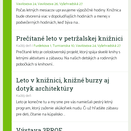
Vavilovova 24
,
Vavilovova 26
,
Vyšehradská 27
Počas letných mesiacov upravujeme výpožičné hodiny. Knižnica
bude otvorená viac v dopoludňajších hodinách a menej v
podvečerných hodinách, keď býva na...
Prečítané leto v petržalskej knižnici
Každý deň |
Furdekova 1
,
Turnianska 10
,
Vavilovova 24
,
Vyšehradská 27
Prečítané leto je celoslovenský projekt, ktorý spája skvelé knihy s
letnými aktivitami a zábavou. Na našich detských a rodinných
pobočkách si knihovní...
Leto v knižnici, knižné burzy aj
dotyk architektúry
Každý deň
Leto je konečne tu a my sme pre vás namiešali pestrý letný
program, ktorý zaženie akúkoľvek nudu. Či už hľadáte zábavu
pre deti, čítanie na kúpalisko ...
Výstava 3PROF