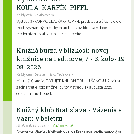
KOULA_KARFÍK_PIFFL
Každý deň | Vavilovova 26
Výstava 3PROF KOULA_KARFÍK_PIFFL predstavuje život a dielo
troch významných českých architektov, ktorí sa v dobe
modernizmu stali zakladateľmi archite...
Knižná burza v blízkosti novej
knižnice na Fedinovej 7 - 3. kolo- 19.
08. 2026
Každý deň | Detské ihrisko Fedinova 7
Milí naši čitatelia, DARUJTE KNIHÁM DRUHÚ ŠANCU! Už zajtra
začína tretie kolo knižnej burzy V stredu 19. augusta 2026
odštartujeme tretie k...
Knižný klub Bratislava - Väzenia a
väzni v beletrii
28.08. o 18,30- 22,00 h. |
Vavilovova 26
Stretnutie členiek Knižného klubu Bratislava vedie metodička