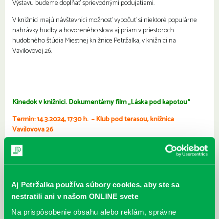
Výstavu budeme dopĺňať sprievodnými podujatiami.
V knižnici majú návštevníci možnosť vypočuť si niektoré populárne
nahrávky hudby a hovoreného slova aj priam v priestoroch
hudobného štúdia Miestnej knižnice Petržalka, v knižnici na
Vavilovovej 26.
Kinedok v knižnici. Dokumentárny film „Láska pod kapotou“
Termín: 14.3.2024, 17:30 h. – Klub pod terasou, knižnica
Vavilovova 26
21.3.2024, 17:30 h. – knižnica Prokofievova 5
„Láska pod kapotou“ je príbehom odhodlaného 50-ročného Jaroslava,
ktorý má v živote dve vášne. Rýchle autá a školskú lásku Jitku, ktorá mu
po pokazenom manželstve vrátila nádej a chuť ísť ďalej. Jitka, oficiálne
Aj Petržalka používa súbory cookies, aby ste sa
najstaršia autokrosová jazdkyňa v Českej republike, by len ťažko našla
nestratili ani v našom ONLINE svete
lepšieho mechanika a trénera akým je Jaroslav. Jaroslav pre ňu znovu a
Na prispôsobenie obsahu alebo reklám, správne
znovu stavia ojazdené pretekárske autá a spoločne dúfajú vo víťazstvo.