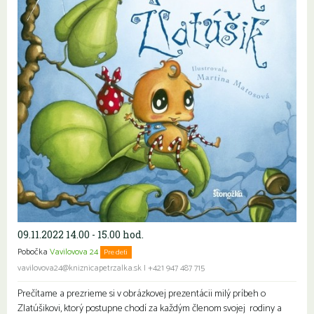
09.11.2022 14.00 - 15.00 hod.
Pobočka
Vavilovova 24
Pre deti
vavilovova24@kniznicapetrzalka.sk
|
+421 947 487 715
Prečítame a prezrieme si v obrázkovej prezentácii milý príbeh o
Zlatúšikovi, ktorý postupne chodí za každým členom svojej rodiny a