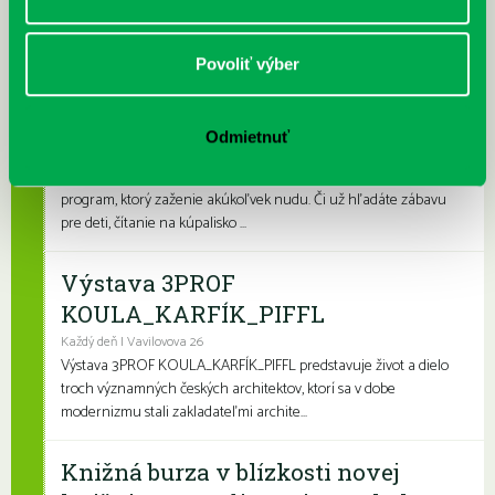
letnými aktivitami a zábavou. Na našich detských a rodinných
pobočkách si knihovní...
Povoliť výber
Leto v knižnici, knižné burzy aj
dotyk architektúry
Odmietnuť
Každý deň
Leto je konečne tu a my sme pre vás namiešali pestrý letný
program, ktorý zaženie akúkoľvek nudu. Či už hľadáte zábavu
pre deti, čítanie na kúpalisko ...
Výstava 3PROF
KOULA_KARFÍK_PIFFL
Každý deň | Vavilovova 26
Výstava 3PROF KOULA_KARFÍK_PIFFL predstavuje život a dielo
troch významných českých architektov, ktorí sa v dobe
modernizmu stali zakladateľmi archite...
Knižná burza v blízkosti novej