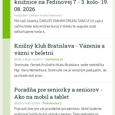
knižnice na Fedinovej 7 - 3. kolo- 19.
08. 2026
Každý deň | Detské ihrisko Fedinova 7
Milí naši čitatelia, DARUJTE KNIHÁM DRUHÚ ŠANCU! Už zajtra
začína tretie kolo knižnej burzy V stredu 19. augusta 2026
odštartujeme tretie k...
Knižný klub Bratislava - Väzenia a
väzni v beletrii
28.08. o 18,30- 22,00 h. |
Vavilovova 26
Stretnutie členiek Knižného klubu Bratislava vedie metodička
Mgr. Viera Némethová. Stretnutie nie je verejným podujatím, ak
sa chcete stať pravi...
Poradňa pre seniorky a seniorov -
Ako na mobil a tablet
08.09. o 9:00-12:00h. |
Prokofievova 5
Pripravili sme pre vás pravidelné poradenstvo, ktoré budeme
realizovať každý druhý utorok v mesiaci. Tieto podujatia sú