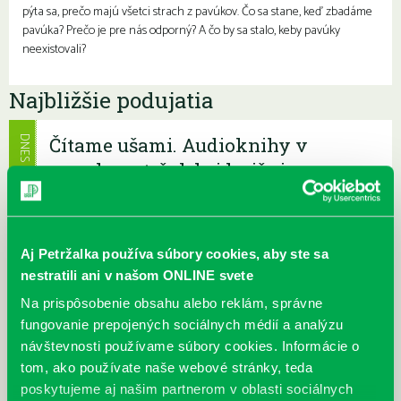
pýta sa, prečo majú všetci strach z pavúkov. Čo sa stane, keď zbadáme
pavúka? Prečo je pre nás odporný? A čo by sa stalo, keby pavúky
neexistovali?
Najbližšie podujatia
Čítame ušami. Audioknihy v
DNES
ponuke petržalskej knižnice
Každý deň
Máme skvelé správy pre všetkých milovníkov kníh a príbehov!
Odteraz si môžete v našej knižnici nielen požičať klasické
papierové knihy a e-knihy, a...
Aj Petržalka používa súbory cookies, aby ste sa
nestratili ani v našom ONLINE svete
Výdajný knižný box dostupný 24/7
Na prispôsobenie obsahu alebo reklám, správne
Každý deň
fungovanie prepojených sociálnych médií a analýzu
Výdajný box na knihy Knižnice Petržalka je umiestnený pri
návštevnosti používame súbory cookies. Informácie o
vchode do Petržalskej plavárne na Tupolevovej 7B a jeho obsluha
tom, ako používate naše webové stránky, teda
je užívateľsky veľmi jednodu...
poskytujeme aj našim partnerom v oblasti sociálnych