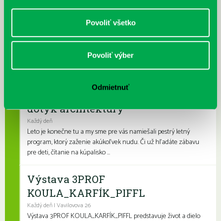
Prečítané leto v petržalskej knižnici
Povoliť všetko
Každý deň |
Furdekova 1
,
Turnianska 10
,
Vavilovova 24
,
Vyšehradská 27
Prečítané leto je celoslovenský projekt, ktorý spája skvelé knihy s
Povoliť výber
letnými aktivitami a zábavou. Na našich detských a rodinných
pobočkách si knihovní...
Odmietnuť
Leto v knižnici, knižné burzy aj
dotyk architektúry
Každý deň
Leto je konečne tu a my sme pre vás namiešali pestrý letný
program, ktorý zaženie akúkoľvek nudu. Či už hľadáte zábavu
pre deti, čítanie na kúpalisko ...
Výstava 3PROF
KOULA_KARFÍK_PIFFL
Každý deň | Vavilovova 26
Výstava 3PROF KOULA_KARFÍK_PIFFL predstavuje život a dielo