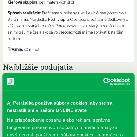
Cieľová skupina:
deti materských škôl
Spôsob realizácie:
Prečítame si príbehy z knižiek Môj starý otec/Moja
stará mama, Môj dedko Rýchly šíp a Operácia orech a iné dedkoviny o
zážitkoch u starých rodičov. Porozprávame sa o starých rodičoch, ako
s nimi trávime čas a ako sa vo všeobecnosti máme správať k starším
ľuďom.
Trvanie:
40 minút
Najbližšie podujatia
Čítame ušami. Audioknihy v
DNES
ponuke petržalskej knižnice
Každý deň
Aj Petržalka používa súbory cookies, aby ste sa
Máme skvelé správy pre všetkých milovníkov kníh a príbehov!
nestratili ani v našom ONLINE svete
Odteraz si môžete v našej knižnici nielen požičať klasické
papierové knihy a e-knihy, a...
Na prispôsobenie obsahu alebo reklám, správne
fungovanie prepojených sociálnych médií a analýzu
Výdajný knižný box dostupný 24/7
návštevnosti používame súbory cookies. Informácie o