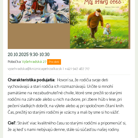
20.10.2025 9:30-10:30
Pobočka
Vyšehradská 27
Pre deti
vysehradska@kniznicapetrzalka.sk
|
+421 947 487 717
Charakteristika podujatia:
Hovorí sa, že rodičia svoje deti
vychovávajú a starí rodičia ich rozmaznávajú. Určite si mnohí
pamätáme na nezabudnuteľné chvíle, ktoré sme prežili so starými
rodičmi na záhrade alebo u nich na dvore, pri zbere húb v lese, pri
pečení sladkých dobrôt, na výlete alebo aj pri spoločnom čítaní kníh.
Čas, prežitý so starými rodičmi je vzácny a mali by sme si ho vážiť.
Cieľ:
Stráviť viac kvalitného času so starými rodičmi a pripomenúť si,
že aj keď s nami nebývajú denne, stále sú súčasťou našej rodiny.