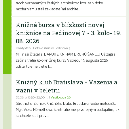
troch významných českých architektov, ktorí sa v dobe
modernizmu stali zakladateľmi archite...
Knižná burza v blízkosti novej
knižnice na Fedinovej 7 - 3. kolo- 19.
08. 2026
Každý deň | Detské ihrisko Fedinova 7
Milí naši čitatelia, DARUJTE KNIHÁM DRUHÚ ŠANCU! Už zajtra
začína tretie kolo knižnej burzy V stredu 19. augusta 2026
odštartujeme tretie k...
Knižný klub Bratislava - Väzenia a
väzni v beletrii
28.08. o 18,30- 22,00 h. |
Vavilovova 26
Stretnutie členiek Knižného klubu Bratislava vedie metodička
Mgr. Viera Némethová. Stretnutie nie je verejným podujatím, ak
sa chcete stať pravi...