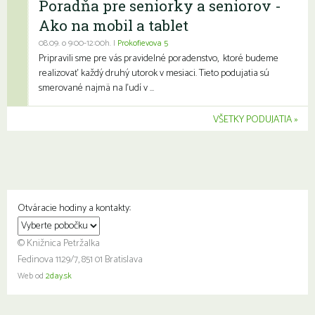
Poradňa pre seniorky a seniorov -
Ako na mobil a tablet
08.09. o 9:00-12:00h. |
Prokofievova 5
Pripravili sme pre vás pravidelné poradenstvo, ktoré budeme
realizovať každý druhý utorok v mesiaci. Tieto podujatia sú
smerované najmä na ľudí v ...
VŠETKY PODUJATIA
Otváracie hodiny a kontakty:
© Knižnica Petržalka
Fedinova 1129/7, 851 01 Bratislava
Web od
2day.sk