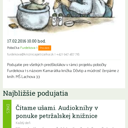
17.02.2016 10.00 hod.
Pobočka
Furdekova 1
Pre deti
furdekova@kniznicapetrzalka.sk
|
+421 947 487 718
Podujatie pre všetkých predškolákov v rámci projektu pobočky
Furdekova 1 s názvom Kamarátka knižka. Dôvtip a múdrosť čerpáme z
kníh. MŠ Lachova 33
Najbližšie podujatia
Čítame ušami. Audioknihy v
DNES
ponuke petržalskej knižnice
Každý deň