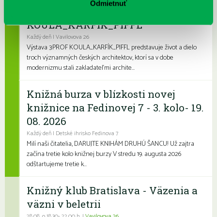
Odmietnuť
Výstava 3PROF
KOULA_KARFÍK_PIFFL
Každý deň | Vavilovova 26
Výstava 3PROF KOULA_KARFÍK_PIFFL predstavuje život a dielo
troch významných českých architektov, ktorí sa v dobe
modernizmu stali zakladateľmi archite...
Knižná burza v blízkosti novej
knižnice na Fedinovej 7 - 3. kolo- 19.
08. 2026
Každý deň | Detské ihrisko Fedinova 7
Milí naši čitatelia, DARUJTE KNIHÁM DRUHÚ ŠANCU! Už zajtra
začína tretie kolo knižnej burzy V stredu 19. augusta 2026
odštartujeme tretie k...
Knižný klub Bratislava - Väzenia a
väzni v beletrii
28.08. o 18,30- 22,00 h. |
Vavilovova 26