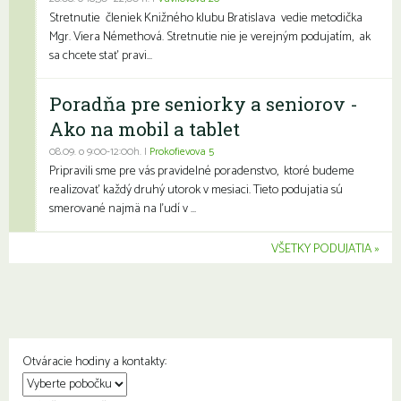
Stretnutie členiek Knižného klubu Bratislava vedie metodička
Mgr. Viera Némethová. Stretnutie nie je verejným podujatím, ak
sa chcete stať pravi...
Poradňa pre seniorky a seniorov -
Ako na mobil a tablet
08.09. o 9:00-12:00h. |
Prokofievova 5
Pripravili sme pre vás pravidelné poradenstvo, ktoré budeme
realizovať každý druhý utorok v mesiaci. Tieto podujatia sú
smerované najmä na ľudí v ...
VŠETKY PODUJATIA
Otváracie hodiny a kontakty: