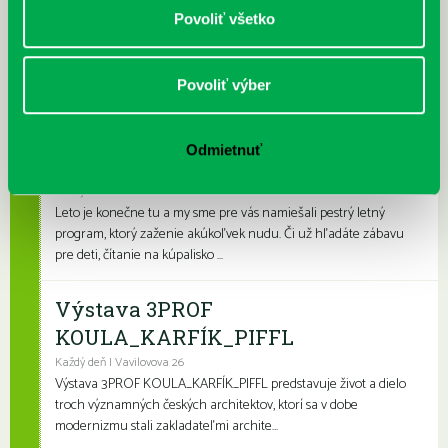
Povoliť všetko
Každý deň |
Furdekova 1
,
Turnianska 10
,
Vavilovova 24
,
Vyšehradská 27
Prečítané leto je celoslovenský projekt, ktorý spája skvelé knihy s
letnými aktivitami a zábavou. Na našich detských a rodinných
pobočkách si knihovní...
Povoliť výber
Leto v knižnici, knižné burzy aj
Odmietnuť
dotyk architektúry
Každý deň
Leto je konečne tu a my sme pre vás namiešali pestrý letný
program, ktorý zaženie akúkoľvek nudu. Či už hľadáte zábavu
pre deti, čítanie na kúpalisko ...
Výstava 3PROF
KOULA_KARFÍK_PIFFL
Každý deň | Vavilovova 26
Výstava 3PROF KOULA_KARFÍK_PIFFL predstavuje život a dielo
troch významných českých architektov, ktorí sa v dobe
modernizmu stali zakladateľmi archite...