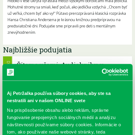
Hlboko v lese ukrytá vyrastala medzi vysokými borovicami malá jedlička.
Mohutné stromy sa smiali, keď počuli, ako jedlička vzdychá: „Chcem byť
už veľká, chcem byť ako vy!“ Pútavo prerozprávaná klasická rozprávka
Hansa Christiana Andersena je krásnou knižnou predprípravou na
predsviatočné dni. Podujatie sme pripravili pre deti s mentálnym
znevýhodnením.
Najbližšie podujatia
Čítame ušami. Audioknihy v
DNES
ponuke petržalskej knižnice
Každý deň
Máme skvelé správy pre všetkých milovníkov kníh a príbehov!
Odteraz si môžete v našej knižnici nielen požičať klasické
Aj Petržalka používa súbory cookies, aby ste sa
papierové knihy a e-knihy, a...
nestratili ani v našom ONLINE svete
Na prispôsobenie obsahu alebo reklám, správne
Výdajný knižný box dostupný 24/7
fungovanie prepojených sociálnych médií a analýzu
Každý deň
návštevnosti používame súbory cookies. Informácie o
Výdajný box na knihy Knižnice Petržalka je umiestnený pri
tom, ako používate naše webové stránky, teda