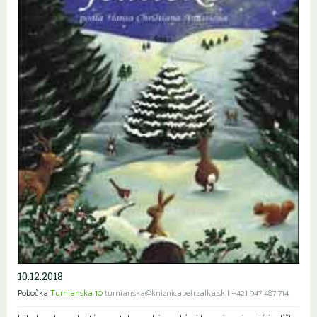
10.12.2018
Pobočka
Turnianska 10
turnianska@kniznicapetrzalka.sk
|
+421 947 487 714