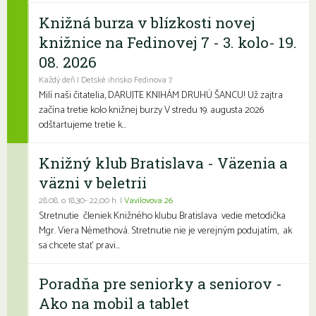
Knižná burza v blízkosti novej
knižnice na Fedinovej 7 - 3. kolo- 19.
08. 2026
Každý deň | Detské ihrisko Fedinova 7
Milí naši čitatelia, DARUJTE KNIHÁM DRUHÚ ŠANCU! Už zajtra
začína tretie kolo knižnej burzy V stredu 19. augusta 2026
odštartujeme tretie k...
Knižný klub Bratislava - Väzenia a
väzni v beletrii
28.08. o 18,30- 22,00 h. |
Vavilovova 26
Stretnutie členiek Knižného klubu Bratislava vedie metodička
Mgr. Viera Némethová. Stretnutie nie je verejným podujatím, ak
sa chcete stať pravi...
Poradňa pre seniorky a seniorov -
Ako na mobil a tablet