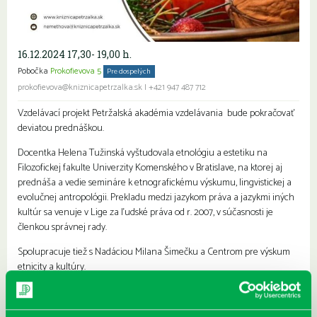
16.12.2024 17,30- 19,00 h.
Pobočka
Prokofievova 5
Pre dospelých
Seniori
prokofievova@kniznicapetrzalka.sk
|
+421 947 487 712
Vzdelávací projekt Petržalská akadémia vzdelávania bude pokračovať
deviatou prednáškou.
Docentka Helena Tužinská vyštudovala etnológiu a estetiku na
Filozofickej fakulte Univerzity Komenského v Bratislave
, na ktorej aj
prednáša a vedie semináre k etnografickému výskumu, lingvistickej a
evolučnej antropológii. Prekladu medzi jazykom práva a jazykmi iných
kultúr sa venuje v Lige za ľudské práva od r. 2007, v súčasnosti je
členkou správnej rady.
Spolupracuje tiež s Nadáciou Milana Šimečku a Centrom pre výskum
etnicity a kultúry.
Projekt z verejných zdrojov podporil Fond na podporu umenia.