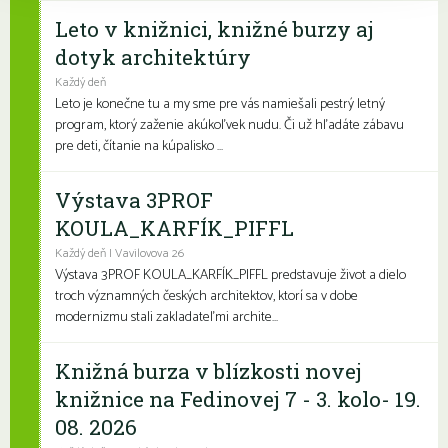
Leto v knižnici, knižné burzy aj
dotyk architektúry
Každý deň
Leto je konečne tu a my sme pre vás namiešali pestrý letný
program, ktorý zaženie akúkoľvek nudu. Či už hľadáte zábavu
pre deti, čítanie na kúpalisko ...
Výstava 3PROF
KOULA_KARFÍK_PIFFL
Každý deň | Vavilovova 26
Výstava 3PROF KOULA_KARFÍK_PIFFL predstavuje život a dielo
troch významných českých architektov, ktorí sa v dobe
modernizmu stali zakladateľmi archite...
Knižná burza v blízkosti novej
knižnice na Fedinovej 7 - 3. kolo- 19.
08. 2026