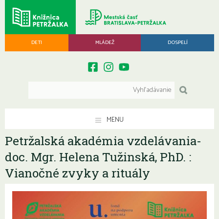
DETI
MLÁDEŽ
DOSPELÍ
MENU
Petržalská akadémia vzdelávania-
doc. Mgr. Helena Tužinská, PhD. :
Vianočné zvyky a rituály