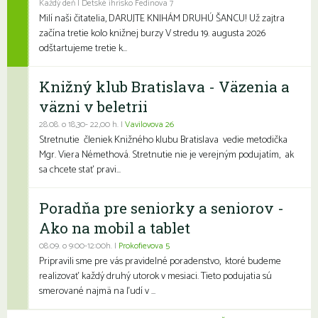
Každý deň | Detské ihrisko Fedinova 7
Milí naši čitatelia, DARUJTE KNIHÁM DRUHÚ ŠANCU! Už zajtra
začína tretie kolo knižnej burzy V stredu 19. augusta 2026
odštartujeme tretie k...
Knižný klub Bratislava - Väzenia a
väzni v beletrii
28.08. o 18,30- 22,00 h. |
Vavilovova 26
Stretnutie členiek Knižného klubu Bratislava vedie metodička
Mgr. Viera Némethová. Stretnutie nie je verejným podujatím, ak
sa chcete stať pravi...
Poradňa pre seniorky a seniorov -
Ako na mobil a tablet
08.09. o 9:00-12:00h. |
Prokofievova 5
Pripravili sme pre vás pravidelné poradenstvo, ktoré budeme
realizovať každý druhý utorok v mesiaci. Tieto podujatia sú
smerované najmä na ľudí v ...