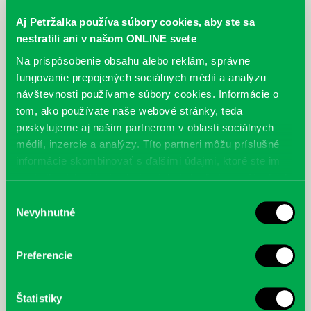
Aj Petržalka používa súbory cookies, aby ste sa
Najbližšie podujatia
nestratili ani v našom ONLINE svete
Na prispôsobenie obsahu alebo reklám, správne
Čítame ušami. Audioknihy v
DNES
fungovanie prepojených sociálnych médií a analýzu
ponuke petržalskej knižnice
návštevnosti používame súbory cookies. Informácie o
Každý deň
tom, ako používate naše webové stránky, teda
Máme skvelé správy pre všetkých milovníkov kníh a príbehov!
poskytujeme aj našim partnerom v oblasti sociálnych
Odteraz si môžete v našej knižnici nielen požičať klasické
médií, inzercie a analýzy. Títo partneri môžu príslušné
papierové knihy a e-knihy, a...
informácie skombinovať s ďalšími údajmi, ktoré ste im
poskytli, alebo ktoré od vás získali, keď ste používali ich
Výdajný knižný box dostupný 24/7
služby.
Výber
Každý deň
Nevyhnutné
súhlasu
Výdajný box na knihy Knižnice Petržalka je umiestnený pri
vchode do Petržalskej plavárne na Tupolevovej 7B a jeho obsluha
je užívateľsky veľmi jednodu...
Preferencie
Kubo Club už aj v petržalskej
Štatistiky