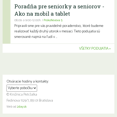
Poradňa pre seniorky a seniorov -
Ako na mobil a tablet
08.09. o 9:00-12:00h. |
Prokofievova 5
Pripravili sme pre vás pravidelné poradenstvo, ktoré budeme
realizovať každý druhý utorok v mesiaci. Tieto podujatia sú
smerované najmä na ľudí v ...
VŠETKY PODUJATIA
Otváracie hodiny a kontakty:
© Knižnica Petržalka
Fedinova 1129/7, 851 01 Bratislava
Web od
2day.sk