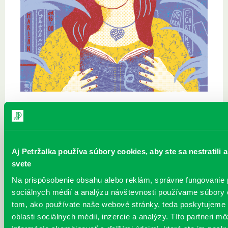
Najbližšie podujatia
Čítame ušami. Audioknihy v
DNES
Aj Petržalka používa súbory cookies, aby ste sa nestratil
ponuke petržalskej knižnice
svete
Každý deň
Na prispôsobenie obsahu alebo reklám, správne fungovanie
Máme skvelé správy pre všetkých milovníkov kníh a príbehov!
sociálnych médií a analýzu návštevnosti používame súbory 
Odteraz si môžete v našej knižnici nielen požičať klasické
papierové knihy a e-knihy, a...
tom, ako používate naše webové stránky, teda poskytujeme 
oblasti sociálnych médií, inzercie a analýzy. Títo partneri m