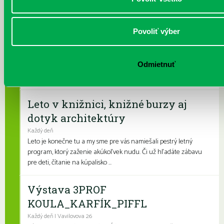
podvečerných hodinách, keď býva na...
Prečítané leto v petržalskej knižnici
Povoliť výber
Každý deň |
Furdekova 1
,
Turnianska 10
,
Vavilovova 24
,
Vyšehradská 27
Prečítané leto je celoslovenský projekt, ktorý spája skvelé knihy s
Odmietnuť
letnými aktivitami a zábavou. Na našich detských a rodinných
pobočkách si knihovní...
Leto v knižnici, knižné burzy aj
dotyk architektúry
Každý deň
Leto je konečne tu a my sme pre vás namiešali pestrý letný
program, ktorý zaženie akúkoľvek nudu. Či už hľadáte zábavu
pre deti, čítanie na kúpalisko ...
Výstava 3PROF
KOULA_KARFÍK_PIFFL
Každý deň | Vavilovova 26