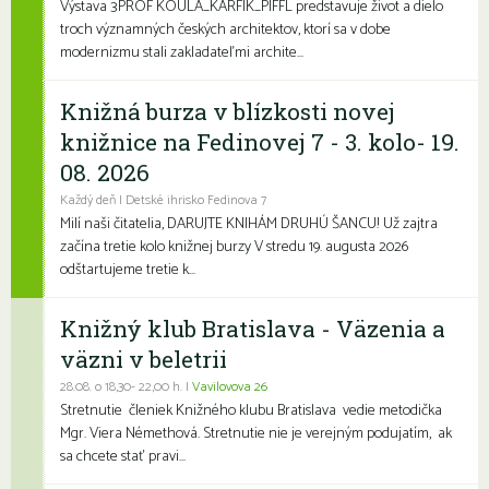
Výstava 3PROF KOULA_KARFÍK_PIFFL predstavuje život a dielo
troch významných českých architektov, ktorí sa v dobe
modernizmu stali zakladateľmi archite...
Knižná burza v blízkosti novej
knižnice na Fedinovej 7 - 3. kolo- 19.
08. 2026
Každý deň | Detské ihrisko Fedinova 7
Milí naši čitatelia, DARUJTE KNIHÁM DRUHÚ ŠANCU! Už zajtra
začína tretie kolo knižnej burzy V stredu 19. augusta 2026
odštartujeme tretie k...
Knižný klub Bratislava - Väzenia a
väzni v beletrii
28.08. o 18,30- 22,00 h. |
Vavilovova 26
Stretnutie členiek Knižného klubu Bratislava vedie metodička
Mgr. Viera Némethová. Stretnutie nie je verejným podujatím, ak
sa chcete stať pravi...