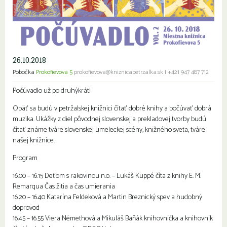
26.10.2018
Pobočka
Prokofievova 5
prokofievova@kniznicapetrzalka.sk
|
+421 947 487 712
Počúvadlo už po druhýkrát!
Opäť sa budú v petržalskej knižnici čítať dobré knihy a počúvať dobrá
muzika. Ukážky z diel pôvodnej slovenskej a prekladovej tvorby budú
čítať známe tváre slovenskej umeleckej scény, knižného sveta, tváre
našej knižnice.
Program
16.00 – 16.15 Deťom s rakovinou n.o. – Lukáš Kuppé číta z knihy E. M.
Remarqua Čas žitia a čas umierania
16.20 – 16.40 Katarína Feldeková a Martin Breznický spev a hudobný
doprovod
16.45 – 16.55 Viera Némethová a Mikuláš Baňák knihovníčka a knihovník