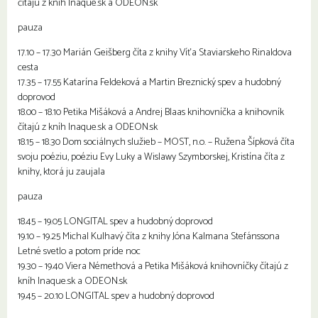
čítajú z kníh Inaque.sk a ODEON.sk
pauza
17.10 – 17.30 Marián Geišberg číta z knihy Víťa Staviarskeho Rinaldova
cesta
17.35 – 17.55 Katarína Feldeková a Martin Breznický spev a hudobný
doprovod
18.00 – 18.10 Petika Mišáková a Andrej Blaas knihovníčka a knihovník
čítajú z kníh Inaque.sk a ODEON.sk
18.15 – 18.30 Dom sociálnych služieb – MOST, n.o. – Ružena Šípková číta
svoju poéziu, poéziu Evy Luky a Wislawy Szymborskej, Kristína číta z
knihy, ktorá ju zaujala
pauza
18.45 – 19.05 LONGITAL spev a hudobný doprovod
19.10 – 19.25 Michal Kulhavý číta z knihy Jóna Kalmana Stefánssona
Letné svetlo a potom príde noc
19.30 – 19.40 Viera Némethová a Petika Mišáková knihovníčky čítajú z
kníh Inaque.sk a ODEON.sk
19.45 – 20.10 LONGITAL spev a hudobný doprovod