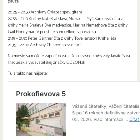
pauza
20.25 – 20.50 Archívny Chlapec spev, gitara
20.55 – 21.10 Knižný klub Bratislava, Michaella Myš Kamenská číta z
knihy Meira Shaleva Dve medvedice, Marina Nemethova číta z knihy
Gail Honeyman V podstate som celkom v poriadku
21.15 – 21.30 Peter Gärtner číta z knihy Tove Jansson Kniha léta
21.35 – 22.00 Archívny Chlapec spev, gitara
Na mieste sa môžete zapojiť do súťaže o krásne knihy z vydavateľstva
Inaque.sk a vydavateľskej značky ODEON.sk
Tu a takto nás nájdete: