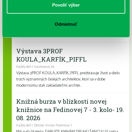
Leto v knižnici, knižné burzy aj
Povoliť výber
dotyk architektúry
Každý deň
Leto je konečne tu a my sme pre vás namiešali pestrý letný
Odmietnuť
program, ktorý zaženie akúkoľvek nudu. Či už hľadáte zábavu
pre deti, čítanie na kúpalisko ...
Výstava 3PROF
KOULA_KARFÍK_PIFFL
Každý deň | Vavilovova 26
Výstava 3PROF KOULA_KARFÍK_PIFFL predstavuje život a dielo
troch významných českých architektov, ktorí sa v dobe
modernizmu stali zakladateľmi archite...
Knižná burza v blízkosti novej
knižnice na Fedinovej 7 - 3. kolo- 19.
08. 2026
Každý deň | Detské ihrisko Fedinova 7
Milí naši čitatelia, DARUJTE KNIHÁM DRUHÚ ŠANCU! Už zajtra