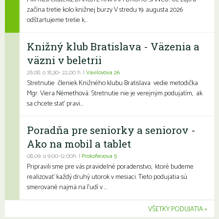
začína tretie kolo knižnej burzy V stredu 19. augusta 2026
odštartujeme tretie k...
Knižný klub Bratislava - Väzenia a
väzni v beletrii
28.08. o 18,30- 22,00 h. |
Vavilovova 26
Stretnutie členiek Knižného klubu Bratislava vedie metodička
Mgr. Viera Némethová. Stretnutie nie je verejným podujatím, ak
sa chcete stať pravi...
Poradňa pre seniorky a seniorov -
Ako na mobil a tablet
08.09. o 9:00-12:00h. |
Prokofievova 5
Pripravili sme pre vás pravidelné poradenstvo, ktoré budeme
realizovať každý druhý utorok v mesiaci. Tieto podujatia sú
smerované najmä na ľudí v ...
VŠETKY PODUJATIA