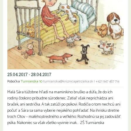
25.04.2017 - 28.04.2017
Pobočka
Turnianska 10
turnianska@kniznicapetrzalka.sk
|
+421 947 487 714
Malá Sára túžobne hľadí na maminkino bruško a dúfa, že do ich
rodiny čoskoro pribudne súrodenec. Zatiaľ však neprichádza ani
braček, ani sestrička. A tak zatúži po psíkovi. Rodičia o tom nechcú ani
počuť a Sára sa sama vyberie nejakého pohľadať. Na ihrisku stretne
troch Otov – malého,stredného a veľkého. Rozhodnú sa jej zadovážiť
psíka. Nakoniec sa však všetko vyvinie inak… ZŠ Turnianska