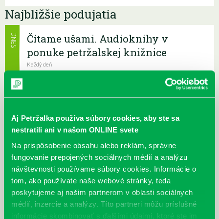
Najbližšie podujatia
Čítame ušami. Audioknihy v
DNES
ponuke petržalskej knižnice
Každý deň
Máme skvelé správy pre všetkých milovníkov kníh a príbehov!
Odteraz si môžete v našej knižnici nielen požičať klasické
papierové knihy a e-knihy, a...
Aj Petržalka používa súbory cookies, aby ste sa
Výdajný knižný box dostupný 24/7
nestratili ani v našom ONLINE svete
Každý deň
Výdajný box na knihy Knižnice Petržalka je umiestnený pri
Na prispôsobenie obsahu alebo reklám, správne
vchode do Petržalskej plavárne na Tupolevovej 7B a jeho obsluha
fungovanie prepojených sociálnych médií a analýzu
je užívateľsky veľmi jednodu...
návštevnosti používame súbory cookies. Informácie o
tom, ako používate naše webové stránky, teda
Kubo Club už aj v petržalskej
poskytujeme aj našim partnerom v oblasti sociálnych
knižnici
médií, inzercie a analýzy. Títo partneri môžu príslušné
informácie skombinovať s ďalšími údajmi, ktoré ste im
Každý deň |
Furdekova 1
,
Haanova 37
,
Lietavská 16
,
Prokofievova 5
,