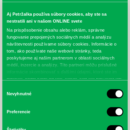
Aj Petržalka používa súbory cookies, aby ste sa
nestratili ani v našom ONLINE svete
Na prispôsobenie obsahu alebo reklám, správne
fungovanie prepojených sociálnych médií a analýzu
návštevnosti používame súbory cookies. Informácie o
tom, ako používate naše webové stránky, teda
poskytujeme aj našim partnerom v oblasti sociálnych
médií, inzercie a analýzy. Títo partneri môžu príslušné
informácie skombinovať s ďalšími údajmi, ktoré ste im
poskytli, alebo ktoré od vás získali, keď ste používali ich
služby.
Výber
Nevyhnutné
súhlasu
Preferencie
Štatistiky