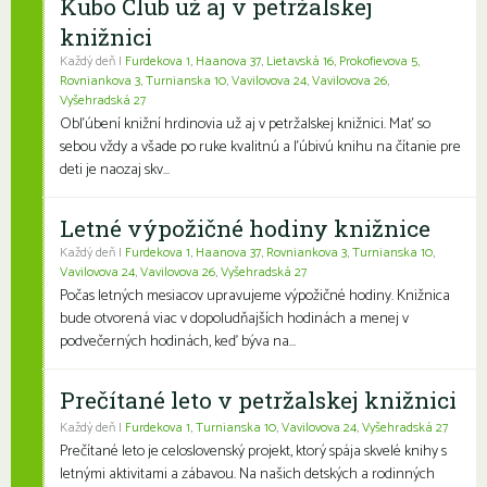
Kubo Club už aj v petržalskej
knižnici
Každý deň |
Furdekova 1
,
Haanova 37
,
Lietavská 16
,
Prokofievova 5
,
Rovniankova 3
,
Turnianska 10
,
Vavilovova 24
,
Vavilovova 26
,
Vyšehradská 27
Obľúbení knižní hrdinovia už aj v petržalskej knižnici. Mať so
sebou vždy a všade po ruke kvalitnú a ľúbivú knihu na čítanie pre
deti je naozaj skv...
Letné výpožičné hodiny knižnice
Každý deň |
Furdekova 1
,
Haanova 37
,
Rovniankova 3
,
Turnianska 10
,
Vavilovova 24
,
Vavilovova 26
,
Vyšehradská 27
Počas letných mesiacov upravujeme výpožičné hodiny. Knižnica
bude otvorená viac v dopoludňajších hodinách a menej v
podvečerných hodinách, keď býva na...
Prečítané leto v petržalskej knižnici
Každý deň |
Furdekova 1
,
Turnianska 10
,
Vavilovova 24
,
Vyšehradská 27
Prečítané leto je celoslovenský projekt, ktorý spája skvelé knihy s
letnými aktivitami a zábavou. Na našich detských a rodinných