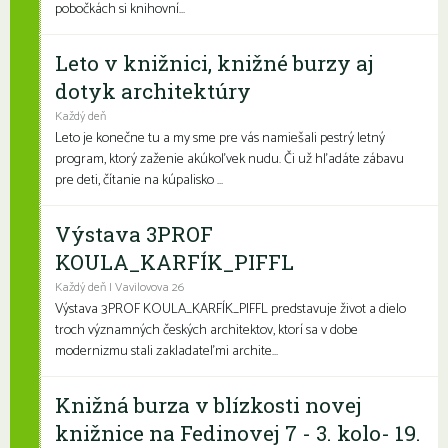
pobočkách si knihovní...
Leto v knižnici, knižné burzy aj
dotyk architektúry
Každý deň
Leto je konečne tu a my sme pre vás namiešali pestrý letný
program, ktorý zaženie akúkoľvek nudu. Či už hľadáte zábavu
pre deti, čítanie na kúpalisko ...
Výstava 3PROF
KOULA_KARFÍK_PIFFL
Každý deň | Vavilovova 26
Výstava 3PROF KOULA_KARFÍK_PIFFL predstavuje život a dielo
troch významných českých architektov, ktorí sa v dobe
modernizmu stali zakladateľmi archite...
Knižná burza v blízkosti novej
knižnice na Fedinovej 7 - 3. kolo- 19.