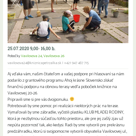
25.07.2020 9,00- 16,00 h.
Pobočky
Vavilovova 24
,
Vavilovova 26
vavilovova24@kniznicapetrzalka.sk
|
+421 947 487 715
Aj vďaka vám, našim čitateľom a vašej podpore pri hlasovaní sa nám
podarilo z grantového programu Ahoj krásne Slovensko získať
finančnú podporu na obnovu terasy vedľa pobočiek knižnice na
Vavilovovej 20-26.
Pripravili sme si pre vás dvojponuku.
Potrebovali by sme pomoc pri realizácii niektorých prác na terase.
Vymaľovali by sme zábradlie, vyčistili plastiku KLUB MLADEJ RODINY,
ktorá je nezbytnou súčasťou tohto priestoru, ale pre jej zašlý zjav už
nepúta pozornosť tak, ako kedysi. Radi by sme vytvorili pre prekrásnu
predzáhradku, ktorú si svojpomocne vytvorili obyvatelia Vavilovovej ul.,