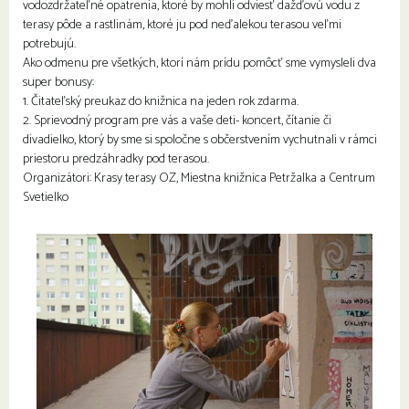
vodozdržateľné opatrenia, ktoré by mohli odviesť dažďovú vodu z
terasy pôde a rastlinám, ktoré ju pod neďalekou terasou veľmi
potrebujú.
Ako odmenu pre všetkých, ktorí nám prídu pomôcť sme vymysleli dva
super bonusy:
1. Čitateľský preukaz do knižnica na jeden rok zdarma.
2. Sprievodný program pre vás a vaše deti- koncert, čítanie či
divadielko, ktorý by sme si spoločne s občerstvením vychutnali v rámci
priestoru predzáhradky pod terasou.
Organizátori: Krasy terasy OZ, Miestna knižnica Petržalka a Centrum
Svetielko