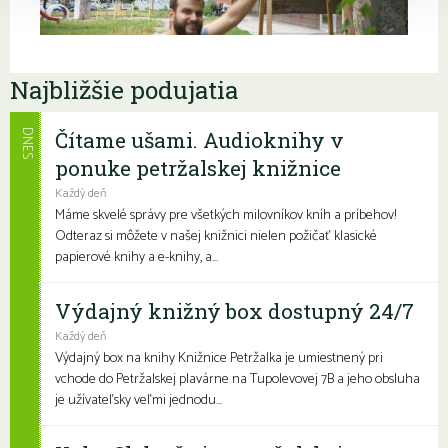
Najbližšie podujatia
Čítame ušami. Audioknihy v
DNES
ponuke petržalskej knižnice
Každý deň
Máme skvelé správy pre všetkých milovníkov kníh a príbehov!
Odteraz si môžete v našej knižnici nielen požičať klasické
papierové knihy a e-knihy, a...
Výdajný knižný box dostupný 24/7
Každý deň
Výdajný box na knihy Knižnice Petržalka je umiestnený pri
vchode do Petržalskej plavárne na Tupolevovej 7B a jeho obsluha
je užívateľsky veľmi jednodu...