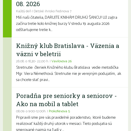
08. 2026
Každý deň | Detské ihrisko Fedinova 7
Milí naši čitatelia, DARUJTE KNIHÁM DRUHÚ ŠANCU! Už zajtra
začína tretie kolo knižnej burzy V stredu 19. augusta 2026
odštartujeme tretie k...
Knižný klub Bratislava - Väzenia a
väzni v beletrii
28.08. o 18,30- 22,00 h. |
Vavilovova 26
Stretnutie členiek Knižného klubu Bratislava vedie metodička
Mgr. Viera Némethová. Stretnutie nie je verejným podujatím, ak
sa chcete stať pravi...
Poradňa pre seniorky a seniorov -
Ako na mobil a tablet
08.09. o 9:00-12:00h. |
Prokofievova 5
Pripravili sme pre vás pravidelné poradenstvo, ktoré budeme
realizovať každý druhý utorok v mesiaci. Tieto podujatia sú
smerované najmä na ľudí v ...