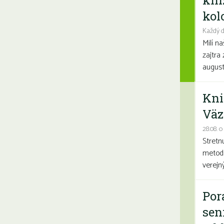
kni
kolo
Každý d
Milí n
zajtra 
august
Kni
Väz
28.08. o
Stretn
metodi
verejn
Por
sen