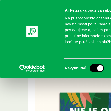
Aj Petržalka používa súbo
Na prispôsobenie obsahu a
návštevnosti používame sú
poskytujeme aj našim partn
REGISTRUJTE SA
ONLINE KATALÓ
príslušné informácie skomb
keď ste používali ich služb
Domov
Podujatia
Nie je opica, ako opica
Nie je opica, ako opi
Výber
Nevyhnutné
súhlasu