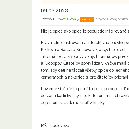
09.03.2023
Pobočka
Prokofievova 5
prokofievova@knizni
Pre deti
Nie je opica ako opica je podujatie inšpirované 
Hravá, plne ilustrovaná a interaktívna encyklopé
Kršková a Barbara Kršková v krátkych textoch,
informácie zo života vybraných primátov, preds
a ľudoopov. Čitateľov sprevádza v knižke malá o
tom, aby deti nehádzali všetky opice do jednéh
kamarátoch a nakoniec si pre čitateľov pripravi
Povieme si čo je to primát, opica, poloopica, ľu
dostanú kartičky s týmito kategóriami a obrázky
popri tom si budeme čítať z knižky.
MŠ Tupolevova