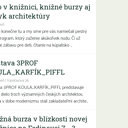
o v knižnici, knižné burzy aj
yk architektúry
deň
e konečne tu a my sme pre vás namiešali pestrý
program, ktorý zaženie akúkoľvek nudu. Či už
 zábavu pre deti, čítanie na kúpalisko ...
tava 3PROF
ULA_KARFÍK_PIFFL
eň | Vavilovova 26
va 3PROF KOULA_KARFÍK_PIFFL predstavuje
a dielo troch významných českých architektov,
sa v dobe modernizmu stali zakladateľmi archite...
žná burza v blízkosti novej