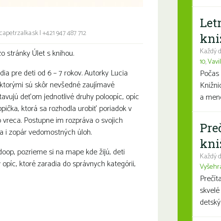
Let
capetrzalka.sk
|
+421 947 487 712
kni
Každý d
zo stránky Úlet s knihou.
10
,
Vavi
dia pre deti od 6 – 7 rokov. Autorky Lucia
Počas 
 ktorými sú skôr nevšedné zaujímavé
Knižni
tavujú deťom jednotlivé druhy poloopíc, opíc
a mene
pička, ktorá sa rozhodla urobiť poriadok v
o vreca. Postupne im rozpráva o svojich
Pre
la i zopár vedomostných úloh.
kni
doop, pozrieme si na mape kde žijú, deti
Každý d
 opíc, ktoré zaradia do správnych kategórii,
Vyšehr
Prečít
skvelé
detský