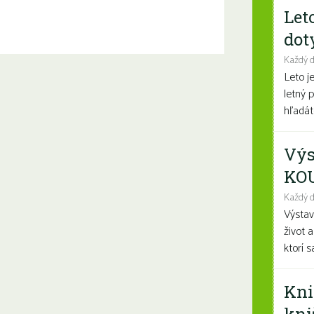
Let
dot
Každý 
Leto j
letný 
hľadáte
Výs
KO
Každý d
Výsta
život 
ktorí 
Kni