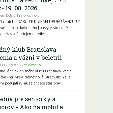
žnice na Fedinovej 7 - 3.
- 19. 08. 2026
eň | Detské ihrisko Fedinova 7
aši čitatelia, DARUJTE KNIHÁM DRUHÚ ŠANCU! Už
začína tretie kolo knižnej burzy V stredu 19.
a 2026 odštartujeme tretie k...
žný klub Bratislava -
enia a väzni v beletrii
 18,30- 22,00 h. |
Vavilovova 26
utie členiek Knižného klubu Bratislava vedie
čka Mgr. Viera Némethová. Stretnutie nie je
ým podujatím, ak sa chcete stať pravi...
adňa pre seniorky a
iorov - Ako na mobil a