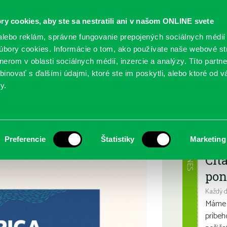
ry cookies, aby ste sa nestratili ani v našom ONLINE svete
lebo reklám, správne fungovanie prepojených sociálnych médií
bory cookies. Informácie o tom, ako používate naše webové st
erom v oblasti sociálnych médií, inzercie a analýzy. Títo partn
GY
SLUŽBY
PODUJATIA
POBOČKY
O KNIŽ
inovať s ďalšími údajmi, ktoré ste im poskytli, alebo ktoré od vá
y.
ca
Najbl
Preferencie
Štatistiky
Marketing
DNES
Čít
pon
Každý 
Máme s
príbeh