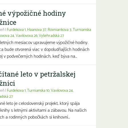
né výpožičné hodiny
žnice
eň |
Furdekova 1
,
Haanova 37
,
Rovniankova 3
,
Turnianska
lovova 24
,
Vavilovova 26
,
Vyšehradská 27
letných mesiacov upravujeme výpožičné hodiny.
ca bude otvorená viac v dopoludňajších hodinách
j v podvečerných hodinách, keď býva na...
čítané leto v petržalskej
žnici
eň |
Furdekova 1
,
Turnianska 10
,
Vavilovova 24
,
adská 27
ané leto je celoslovenský projekt, ktorý spája
 knihy s letnými aktivitami a zábavou. Na našich
ch a rodinných pobočkách si knihovní...