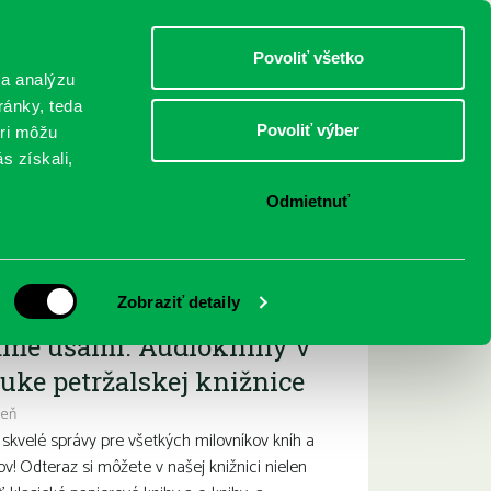
DETI
MLÁDEŽ
DOSPELÍ
Povoliť všetko
 a analýzu
ránky, teda
Povoliť výber
eri môžu
NICI
FEDINOVA
KONTAKTY
s získali,
Odmietnuť
ižšie podujatia
Zobraziť detaily
ame ušami. Audioknihy v
uke petržalskej knižnice
deň
kvelé správy pre všetkých milovníkov kníh a
ov! Odteraz si môžete v našej knižnici nielen