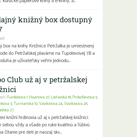
 klasické papierové knihy a e-knihy, a...
ajný knižný box dostupný
7
deň
ý box na knihy Knižnice Petržalka je umiestnený
hode do Petržalskej plavárne na Tupolevovej 7B a
bsluha je užívateľsky veľmi jednodu...
o Club už aj v petržalskej
žnici
eň |
Furdekova 1
,
Haanova 37
,
Lietavská 16
,
Prokofievova 5
,
nkova 3
,
Turnianska 10
,
Vavilovova 24
,
Vavilovova 26
,
adská 27
í knižní hrdinovia už aj v petržalskej knižnici.
 sebou vždy a všade po ruke kvalitnú a ľúbivú
a čítanie pre deti je naozaj skv...