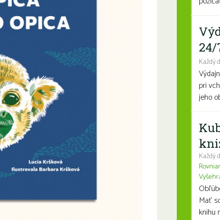
požičať
Výd
24/
Každý 
Výdajn
pri vc
jeho o
Kub
kni
Každý d
Rovnia
Vyšehr
Obľúben
Mať so
knihu n