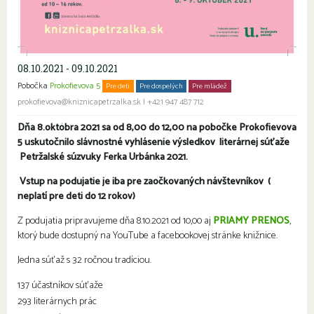
08.10.2021 - 09.10.2021
Pobočka
Prokofievova 5
Pre deti
Pre dospelých
Pre mládež
prokofievova@kniznicapetrzalka.sk
|
+421 947 487 712
Dňa 8.októbra 2021 sa od 8,00 do 12,00
na pobočke Prokofievova
5
uskutočnilo slávnostné vyhlásenie výsledkov
literárnej súťaže
Petržalské súzvuky Ferka Urbánka 2021.
Vstup na podujatie je iba pre zaočkovaných návštevníkov
(
neplatí pre deti do 12 rokov)
Z podujatia pripravujeme dňa 8.10.2021 od 10,00 aj
PRIAMY PRENOS
,
ktorý bude dostupný na YouTube a facebookovej stránke knižnice.
Jedna súťaž s 32 ročnou tradíciou.
137 účastníkov súťaže
293 literárnych prác