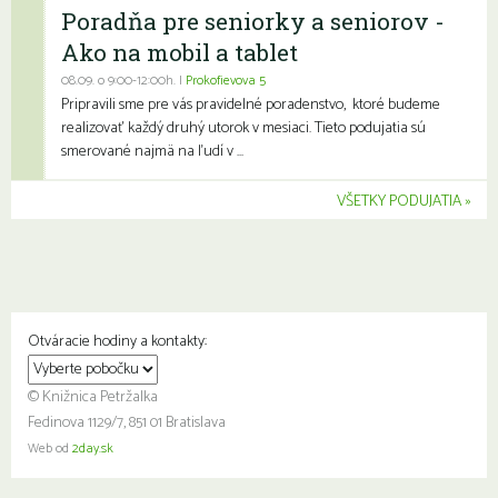
Poradňa pre seniorky a seniorov -
Ako na mobil a tablet
08.09. o 9:00-12:00h. |
Prokofievova 5
Pripravili sme pre vás pravidelné poradenstvo, ktoré budeme
realizovať každý druhý utorok v mesiaci. Tieto podujatia sú
smerované najmä na ľudí v ...
VŠETKY PODUJATIA
Otváracie hodiny a kontakty:
© Knižnica Petržalka
Fedinova 1129/7, 851 01 Bratislava
Web od
2day.sk