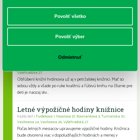
Výdajný knižný box dostupný 24/7
Každý deň
Výdajný box na knihy Knižnice Petržalka je umiestnený pri
Povoliť všetko
vchode do Petržalskej plavárne na Tupolevovej 7B a jeho obsluha
je užívateľsky veľmi jednodu...
Povoliť výber
Kubo Club už aj v petržalskej
knižnici
Odmietnuť
Každý deň |
Furdekova 1
,
Haanova 37
,
Lietavská 16
,
Prokofievova 5
,
Rovniankova 3
,
Turnianska 10
,
Vavilovova 24
,
Vavilovova 26
,
Vyšehradská 27
Obľúbení knižní hrdinovia už aj v petržalskej knižnici. Mať so
sebou vždy a všade po ruke kvalitnú a ľúbivú knihu na čítanie pre
deti je naozaj skv...
Letné výpožičné hodiny knižnice
Každý deň |
Furdekova 1
,
Haanova 37
,
Rovniankova 3
,
Turnianska 10
,
Vavilovova 24
,
Vavilovova 26
,
Vyšehradská 27
Počas letných mesiacov upravujeme výpožičné hodiny. Knižnica
bude otvorená viac v dopoludňajších hodinách a menej v