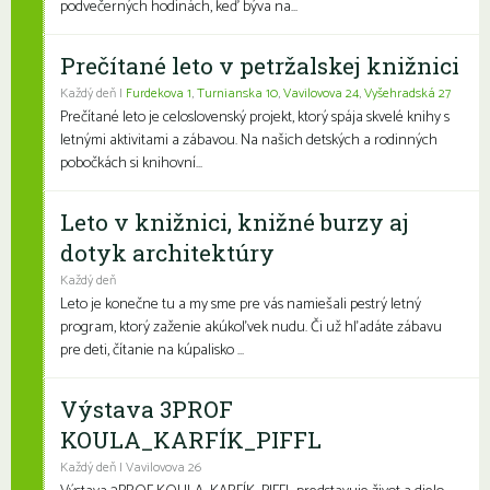
podvečerných hodinách, keď býva na...
Prečítané leto v petržalskej knižnici
Každý deň |
Furdekova 1
,
Turnianska 10
,
Vavilovova 24
,
Vyšehradská 27
Prečítané leto je celoslovenský projekt, ktorý spája skvelé knihy s
letnými aktivitami a zábavou. Na našich detských a rodinných
pobočkách si knihovní...
Leto v knižnici, knižné burzy aj
dotyk architektúry
Každý deň
Leto je konečne tu a my sme pre vás namiešali pestrý letný
program, ktorý zaženie akúkoľvek nudu. Či už hľadáte zábavu
pre deti, čítanie na kúpalisko ...
Výstava 3PROF
KOULA_KARFÍK_PIFFL
Každý deň | Vavilovova 26