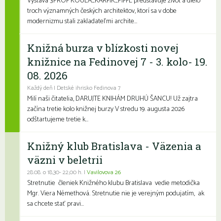
Výstava 3PROF KOULA_KARFÍK_PIFFL predstavuje život a dielo
troch významných českých architektov, ktorí sa v dobe
modernizmu stali zakladateľmi archite...
Knižná burza v blízkosti novej
knižnice na Fedinovej 7 - 3. kolo- 19.
08. 2026
Každý deň | Detské ihrisko Fedinova 7
Milí naši čitatelia, DARUJTE KNIHÁM DRUHÚ ŠANCU! Už zajtra
začína tretie kolo knižnej burzy V stredu 19. augusta 2026
odštartujeme tretie k...
Knižný klub Bratislava - Väzenia a
väzni v beletrii
28.08. o 18,30- 22,00 h. |
Vavilovova 26
Stretnutie členiek Knižného klubu Bratislava vedie metodička
Mgr. Viera Némethová. Stretnutie nie je verejným podujatím, ak
sa chcete stať pravi...