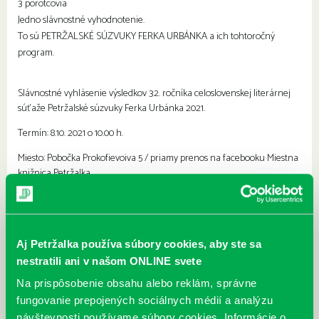
3 porotcovia
Jedno slávnostné vyhodnotenie.
To sú PETRŽALSKÉ SÚZVUKY FERKA URBÁNKA a ich tohtoročný
program.
Slávnostné vyhlásenie výsledkov 32. ročníka celoslovenskej literárnej
súťaže Petržalské súzvuky Ferka Urbánka 2021.
Termín: 8.10. 2021 o 10.00 h.
Miesto: Pobočka Prokofievoiva 5 / priamy prenos na facebooku Miestna
knižnica Petržalka
Stretnutie porotcov Erika Ondrejičku,Marty Hlušíkovej a Dada Nagya s
ocenenými autormi
Aj Petržalka používa súbory cookies, aby ste sa
nestratili ani v našom ONLINE svete
Termín: 8.10. 2021 o 11.30 h.
Na prispôsobenie obsahu alebo reklám, správne
Miesto: knižnica Prokofievova 5
fungovanie prepojených sociálnych médií a analýzu
návštevnosti používame súbory cookies. Informácie o